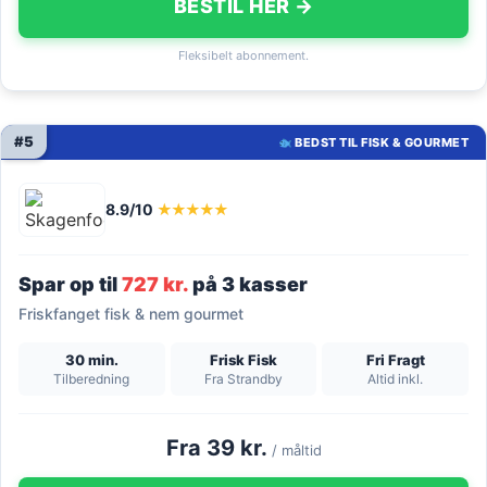
BESTIL HER →
Fleksibelt abonnement.
#5
BEDST TIL FISK & GOURMET
8.9/10
★★★★★
Spar op til
727 kr.
på 3 kasser
Friskfanget fisk & nem gourmet
30 min.
Frisk Fisk
Fri Fragt
Tilberedning
Fra Strandby
Altid inkl.
Fra 39 kr.
/ måltid