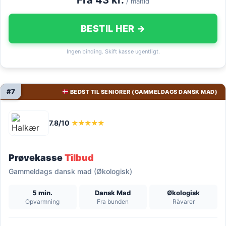
/ måltid
BESTIL HER →
Ingen binding. Skift kasse ugentligt.
#7
BEDST TIL SENIORER (GAMMELDAGS DANSK MAD)
7.8/10
★★★★★
Prøvekasse
Tilbud
Gammeldags dansk mad (Økologisk)
5 min.
Dansk Mad
Økologisk
Opvarmning
Fra bunden
Råvarer