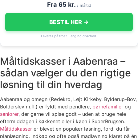
Fra 65 kr.
/ måltid
BESTIL HER →
Leveres på frost. Lang holdbarhed.
Måltidskasser i Aabenraa –
sådan vælger du den rigtige
løsning til din hverdag
Aabenraa og omegn (Rødekro, Løjt Kirkeby, Bylderup-Bov,
Bolderslev m.fl.) er fyldt med pendlere,
børnefamilier
og
seniorer
, der gerne vil spise godt – uden at bruge hele
eftermiddagen i køkkenet eller i køen i SuperBrugsen.
Måltidskasser
er blevet en populær løsning, fordi du får
planlægning, indkøb og ofte også madlavning klaret på én