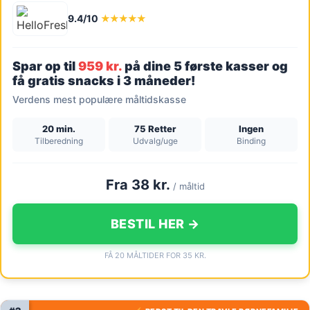
9.4/10
★★★★★
Spar op til
959 kr.
på dine 5 første kasser og
få gratis snacks i 3 måneder!
Verdens mest populære måltidskasse
20 min.
75 Retter
Ingen
Tilberedning
Udvalg/uge
Binding
Fra 38 kr.
/ måltid
BESTIL HER →
FÅ 20 MÅLTIDER FOR 35 KR.