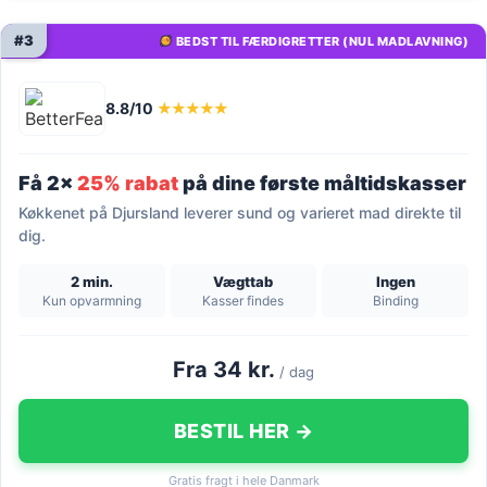
#3
BEDST TIL FÆRDIGRETTER (NUL MADLAVNING)
8.8/10
★★★★★
Få 2x
25% rabat
på dine første måltidskasser
Køkkenet på Djursland leverer sund og varieret mad direkte til
dig.
2 min.
Vægttab
Ingen
Kun opvarmning
Kasser findes
Binding
Fra 34 kr.
/ dag
BESTIL HER →
Gratis fragt i hele Danmark