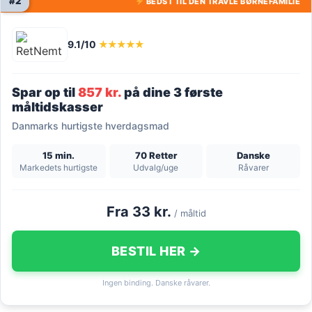
#2
BEDST TIL DEN TRAVLE BØRNEFAMILIE
9.1/10
★★★★★
Spar op til
857 kr.
på dine 3 første
måltidskasser
Danmarks hurtigste hverdagsmad
15 min.
70 Retter
Danske
Markedets hurtigste
Udvalg/uge
Råvarer
Fra 33 kr.
/ måltid
BESTIL HER →
Ingen binding. Danske råvarer.