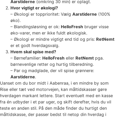
Aarstiderne
(omkring 30 min) er oplagt.
Hvor vigtigt er økologi?
– Økologi er topprioritet: Vælg
Aarstiderne
(100%
øko).
– Blandingsløsning er ok:
HelloFresh
bruger visse
øko-varer, men er ikke fuldt økologisk.
– Økologi er mindre vigtigt end tid og pris:
RetNemt
er et godt hverdagsvalg.
Hvem skal spise med?
– Børnefamilier:
HelloFresh
eller
RetNemt
pga.
børnevenlige retter og hurtig tilberedning.
– Par og madglade, der vil spise grønnere:
Aarstiderne
.
Uanset om du bor midt i Aabenraa, i en mindre by som
Rise eller tæt ved motorvejen, kan måltidskasser gøre
hverdagen markant lettere. Start eventuelt med en kasse
fra én udbyder i et par uger, og skift derefter, hvis du vil
teste en anden stil. På den måde finder du hurtigt den
måltidskasse, der passer bedst til netop din hverdag i