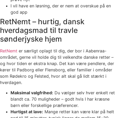
I vil have en løsning, der er nem at overskue på en
god app
RetNemt – hurtig, dansk
hverdagsmad til travle
sønderjyske hjem
RetNemt
er særligt oplagt til dig, der bor i Aabenraa-
området, gerne vil holde dig til velkendte danske retter –
og hvor tiden er ekstra knap. Det kan være pendlere, der
kører til Padborg eller Flensborg, eller familier i områder
som Rødekro og Felsted, hvor alt skal gå lidt stærkt i
hverdagen.
Maksimal valgfrihed:
Du vælger selv hver enkelt ret
blandt ca. 70 muligheder – godt hvis I har kræsne
børn eller forskellige præferencer.
Hurtigst at lave:
Mange retter kan være klar på helt
ned til 15 minutter, typisk ligger de mellem 15–30