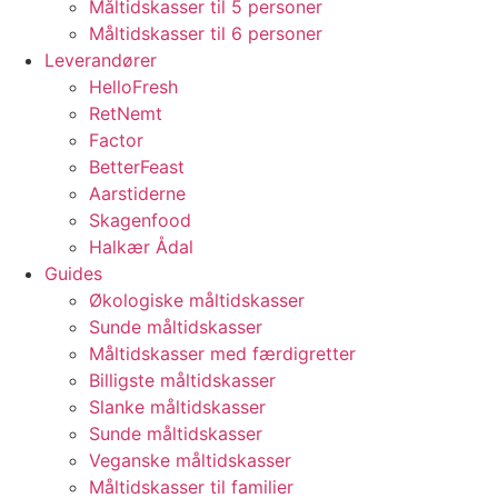
Måltidskasser til 5 personer
Måltidskasser til 6 personer
Leverandører
HelloFresh
RetNemt
Factor
BetterFeast
Aarstiderne
Skagenfood
Halkær Ådal
Guides
Økologiske måltidskasser
Sunde måltidskasser
Måltidskasser med færdigretter
Billigste måltidskasser
Slanke måltidskasser
Sunde måltidskasser
Veganske måltidskasser
Måltidskasser til familier