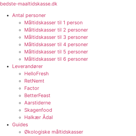
Videre
bedste-maaltidskasse.dk
til
Antal personer
indhold
Måltidskasser til 1 person
Måltidskasser til 2 personer
Måltidskasser til 3 personer
Måltidskasser til 4 personer
Måltidskasser til 5 personer
Måltidskasser til 6 personer
Leverandører
HelloFresh
RetNemt
Factor
BetterFeast
Aarstiderne
Skagenfood
Halkær Ådal
Guides
Økologiske måltidskasser