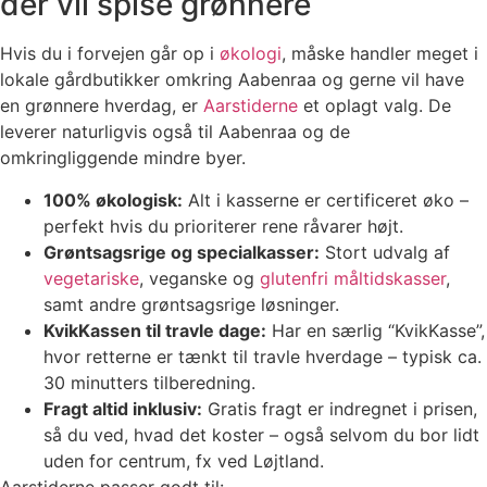
der vil spise grønnere
Hvis du i forvejen går op i
økologi
, måske handler meget i
lokale gårdbutikker omkring Aabenraa og gerne vil have
en grønnere hverdag, er
Aarstiderne
et oplagt valg. De
leverer naturligvis også til Aabenraa og de
omkringliggende mindre byer.
100% økologisk:
Alt i kasserne er certificeret øko –
perfekt hvis du prioriterer rene råvarer højt.
Grøntsagsrige og specialkasser:
Stort udvalg af
vegetariske
, veganske og
glutenfri måltidskasser
,
samt andre grøntsagsrige løsninger.
KvikKassen til travle dage:
Har en særlig “KvikKasse”,
hvor retterne er tænkt til travle hverdage – typisk ca.
30 minutters tilberedning.
Fragt altid inklusiv:
Gratis fragt er indregnet i prisen,
så du ved, hvad det koster – også selvom du bor lidt
uden for centrum, fx ved Løjtland.
Aarstiderne passer godt til: