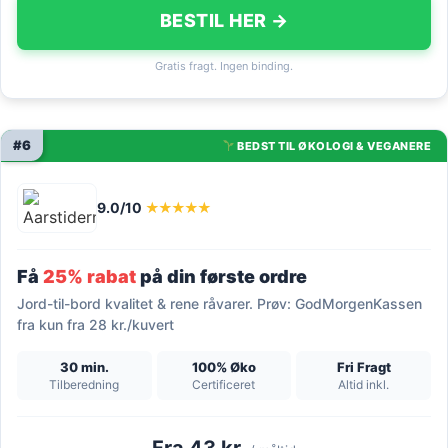
BESTIL HER →
Gratis fragt. Ingen binding.
#6
BEDST TIL ØKOLOGI & VEGANERE
9.0/10
★★★★★
Få
25% rabat
på din første ordre
Jord-til-bord kvalitet & rene råvarer. Prøv: GodMorgenKassen
fra kun fra 28 kr./kuvert
30 min.
100% Øko
Fri Fragt
Tilberedning
Certificeret
Altid inkl.
Fra 43 kr.