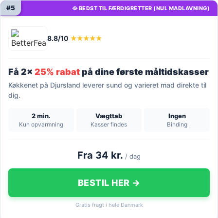
#5
🥘 BEDST TIL FÆRDIGRETTER (NUL MADLAVNING)
8.8/10
★★★★★
Få 2x
25% rabat
på dine første måltidskasser
Køkkenet på Djursland leverer sund og varieret mad direkte til
dig.
2 min.
Vægttab
Ingen
Kun opvarmning
Kasser findes
Binding
Fra 34 kr.
/ dag
BESTIL HER →
Gratis fragt i hele Danmark