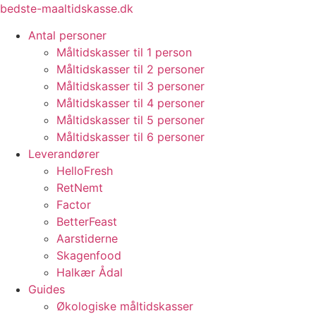
Videre
bedste-maaltidskasse.dk
til
Antal personer
indhold
Måltidskasser til 1 person
Måltidskasser til 2 personer
Måltidskasser til 3 personer
Måltidskasser til 4 personer
Måltidskasser til 5 personer
Måltidskasser til 6 personer
Leverandører
HelloFresh
RetNemt
Factor
BetterFeast
Aarstiderne
Skagenfood
Halkær Ådal
Guides
Økologiske måltidskasser