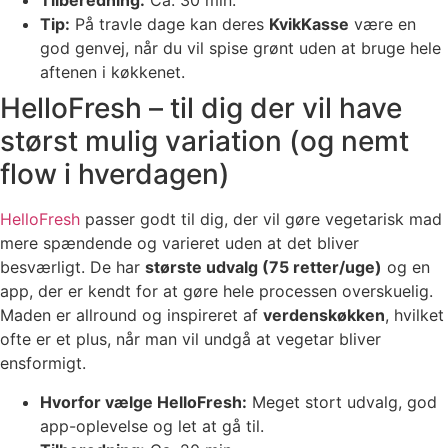
Tilberedning:
Ca. 30 min.
Tip:
På travle dage kan deres
KvikKasse
være en
god genvej, når du vil spise grønt uden at bruge hele
aftenen i køkkenet.
HelloFresh – til dig der vil have
størst mulig variation (og nemt
flow i hverdagen)
HelloFresh
passer godt til dig, der vil gøre vegetarisk mad
mere spændende og varieret uden at det bliver
besværligt. De har
største udvalg (75 retter/uge)
og en
app, der er kendt for at gøre hele processen overskuelig.
Maden er allround og inspireret af
verdenskøkken
, hvilket
ofte er et plus, når man vil undgå at vegetar bliver
ensformigt.
Hvorfor vælge HelloFresh:
Meget stort udvalg, god
app-oplevelse og let at gå til.