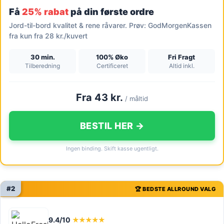
Få
25% rabat
på din første ordre
Jord-til-bord kvalitet & rene råvarer. Prøv: GodMorgenKassen
fra kun fra 28 kr./kuvert
30 min.
100% Øko
Fri Fragt
Tilberedning
Certificeret
Altid inkl.
Fra 43 kr.
/ måltid
BESTIL HER →
Ingen binding. Skift kasse ugentligt.
#2
🏆 BEDSTE ALLROUND VALG
9.4/10
★★★★★