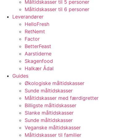
Måltidskasser til 5 personer
Måltidskasser til 6 personer
Leverandører
HelloFresh
RetNemt
Factor
BetterFeast
Aarstiderne
Skagenfood
Halkær Ådal
Guides
Økologiske måltidskasser
Sunde måltidskasser
Måltidskasser med færdigretter
Billigste måltidskasser
Slanke måltidskasser
Sunde måltidskasser
Veganske måltidskasser
Måltidskasser til familier