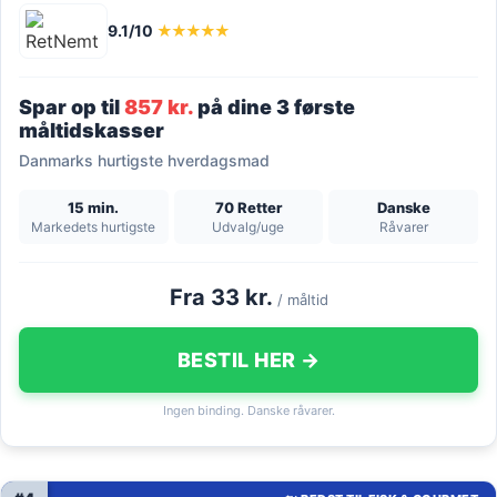
9.1/10
★★★★★
Spar op til
857 kr.
på dine 3 første
måltidskasser
Danmarks hurtigste hverdagsmad
15 min.
70 Retter
Danske
Markedets hurtigste
Udvalg/uge
Råvarer
Fra 33 kr.
/ måltid
BESTIL HER →
Ingen binding. Danske råvarer.