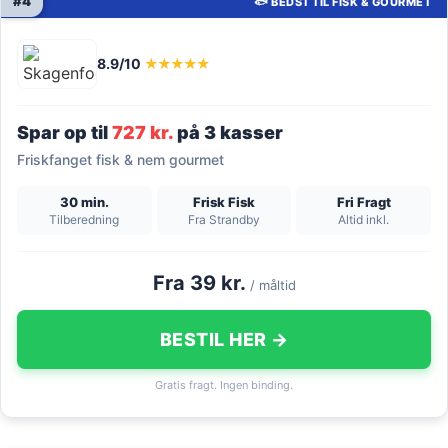
#4
🐟 BEDST TIL FISK & GOURMET
8.9/10
★★★★★
Spar op til
727 kr.
på 3 kasser
Friskfanget fisk & nem gourmet
30 min.
Frisk Fisk
Fri Fragt
Tilberedning
Fra Strandby
Altid inkl.
Fra 39 kr.
/ måltid
BESTIL HER →
Gratis fragt. Ingen binding.