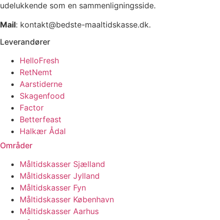
udelukkende som en sammenligningsside.
Mail
: kontakt@bedste-maaltidskasse.dk.
Leverandører
HelloFresh
RetNemt
Aarstiderne
Skagenfood
Factor
Betterfeast
Halkær Ådal
Områder
Måltidskasser Sjælland
Måltidskasser Jylland
Måltidskasser Fyn
Måltidskasser København
Måltidskasser Aarhus