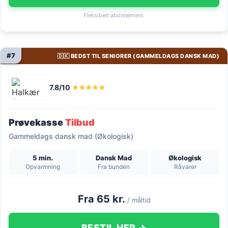
Fleksibelt abonnement.
#7
🇩🇰 BEDST TIL SENIORER (GAMMELDAGS DANSK MAD)
7.8/10
★★★★★
Prøvekasse
Tilbud
Gammeldags dansk mad (Økologisk)
5 min.
Dansk Mad
Økologisk
Opvarmning
Fra bunden
Råvarer
Fra 65 kr.
/ måltid
BESTIL HER →