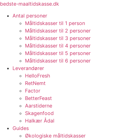
Videre
bedste-maaltidskasse.dk
til
Antal personer
indhold
Måltidskasser til 1 person
Måltidskasser til 2 personer
Måltidskasser til 3 personer
Måltidskasser til 4 personer
Måltidskasser til 5 personer
Måltidskasser til 6 personer
Leverandører
HelloFresh
RetNemt
Factor
BetterFeast
Aarstiderne
Skagenfood
Halkær Ådal
Guides
Økologiske måltidskasser