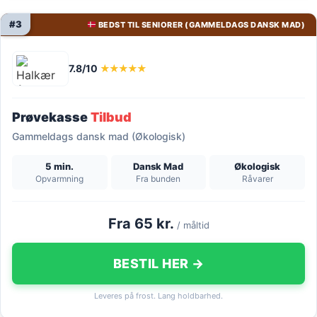
#3
BEDST TIL SENIORER (GAMMELDAGS DANSK MAD)
7.8/10
★★★★★
Prøvekasse
Tilbud
Gammeldags dansk mad (Økologisk)
5 min.
Dansk Mad
Økologisk
Opvarmning
Fra bunden
Råvarer
Fra 65 kr.
/ måltid
BESTIL HER →
Leveres på frost. Lang holdbarhed.