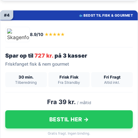
#4
BEDST TIL FISK & GOURMET
8.9/10
★★★★★
Spar op til
727 kr.
på 3 kasser
Friskfanget fisk & nem gourmet
30 min.
Frisk Fisk
Fri Fragt
Tilberedning
Fra Strandby
Altid inkl.
Fra 39 kr.
/ måltid
BESTIL HER →
Gratis fragt. Ingen binding.