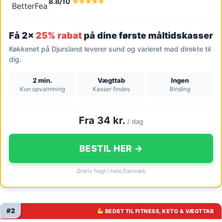
8.8/10
★★★★★
Få 2x
25% rabat
på dine første måltidskasser
Køkkenet på Djursland leverer sund og varieret mad direkte til
dig.
2 min.
Vægttab
Ingen
Kun opvarmning
Kasser findes
Binding
Fra 34 kr.
/ dag
BESTIL HER →
Gratis fragt i hele Danmark
#2
BEDST TIL FITNESS, KETO & VÆGTTAB