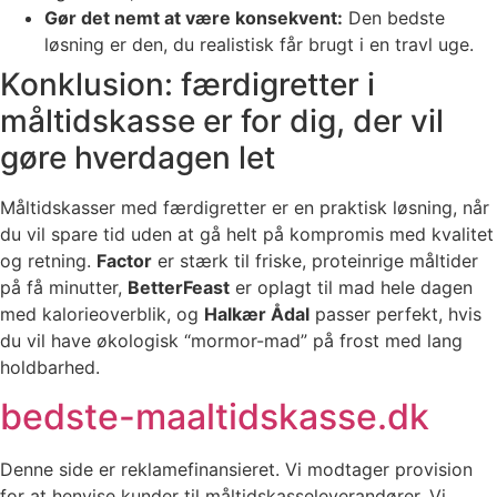
Gør det nemt at være konsekvent:
Den bedste
løsning er den, du realistisk får brugt i en travl uge.
Konklusion: færdigretter i
måltidskasse er for dig, der vil
gøre hverdagen let
Måltidskasser med færdigretter er en praktisk løsning, når
du vil spare tid uden at gå helt på kompromis med kvalitet
og retning.
Factor
er stærk til friske, proteinrige måltider
på få minutter,
BetterFeast
er oplagt til mad hele dagen
med kalorieoverblik, og
Halkær Ådal
passer perfekt, hvis
du vil have økologisk “mormor-mad” på frost med lang
holdbarhed.
bedste-maaltidskasse.dk
Denne side er reklamefinansieret. Vi modtager provision
for at henvise kunder til måltidskasseleverandører. Vi