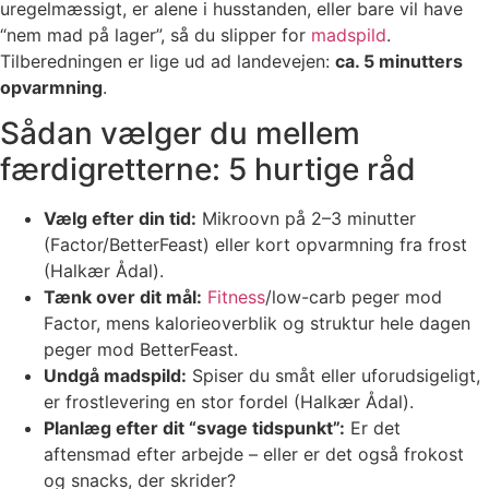
uregelmæssigt, er alene i husstanden, eller bare vil have
“nem mad på lager”, så du slipper for
madspild
.
Tilberedningen er lige ud ad landevejen:
ca. 5 minutters
opvarmning
.
Sådan vælger du mellem
færdigretterne: 5 hurtige råd
Vælg efter din tid:
Mikroovn på 2–3 minutter
(Factor/BetterFeast) eller kort opvarmning fra frost
(Halkær Ådal).
Tænk over dit mål:
Fitness
/low-carb peger mod
Factor, mens kalorieoverblik og struktur hele dagen
peger mod BetterFeast.
Undgå madspild:
Spiser du småt eller uforudsigeligt,
er frostlevering en stor fordel (Halkær Ådal).
Planlæg efter dit “svage tidspunkt”:
Er det
aftensmad efter arbejde – eller er det også frokost
og snacks, der skrider?