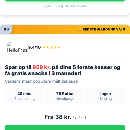
Ingen binding. Danske råvarer.
#6
BEDSTE ALLROUND VALG
9.4/10
★★★★★
Spar op til
959 kr.
på dine 5 første kasser og
få gratis snacks i 3 måneder!
Verdens mest populære måltidskasse
20 min.
75 Retter
Ingen
Tilberedning
Udvalg/uge
Binding
Fra 38 kr.
/ måltid