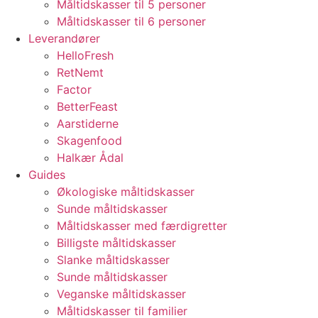
Måltidskasser til 5 personer
Måltidskasser til 6 personer
Leverandører
HelloFresh
RetNemt
Factor
BetterFeast
Aarstiderne
Skagenfood
Halkær Ådal
Guides
Økologiske måltidskasser
Sunde måltidskasser
Måltidskasser med færdigretter
Billigste måltidskasser
Slanke måltidskasser
Sunde måltidskasser
Veganske måltidskasser
Måltidskasser til familier