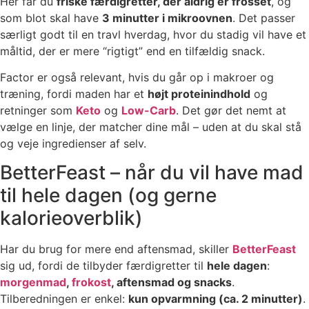
Her får du
friske færdigretter, der aldrig er frosset
, og
som blot skal have
3 minutter i mikroovnen
. Det passer
særligt godt til en travl hverdag, hvor du stadig vil have et
måltid, der er mere “rigtigt” end en tilfældig snack.
Factor er også relevant, hvis du går op i makroer og
træning, fordi maden har et
højt proteinindhold
og
retninger som
Keto
og
Low-Carb
. Det gør det nemt at
vælge en linje, der matcher dine mål – uden at du skal stå
og veje ingredienser af selv.
BetterFeast – når du vil have mad
til hele dagen (og gerne
kalorieoverblik)
Har du brug for mere end aftensmad, skiller
BetterFeast
sig ud, fordi de tilbyder færdigretter til
hele dagen
:
morgenmad
,
frokost
, aftensmad og snacks
.
Tilberedningen er enkel:
kun opvarmning (ca. 2 minutter)
.