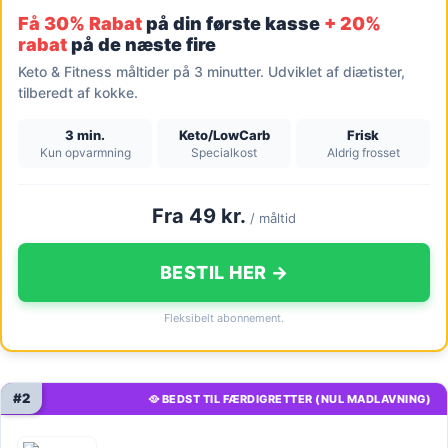
Få 30% Rabat
på din første kasse
+ 20%
rabat
på de næste fire
Keto & Fitness måltider på 3 minutter. Udviklet af diætister,
tilberedt af kokke.
3 min.
Keto/LowCarb
Frisk
Kun opvarmning
Specialkost
Aldrig frosset
Fra 49 kr.
/ måltid
BESTIL HER →
Fleksibelt abonnement.
#2
🥘 BEDST TIL FÆRDIGRETTER (NUL MADLAVNING)