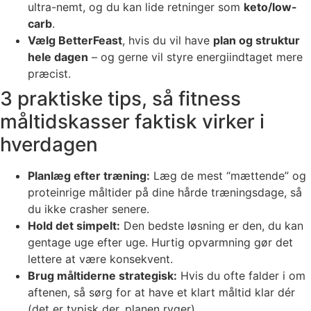
ultra-nemt, og du kan lide retninger som
keto/low-
carb
.
Vælg BetterFeast
, hvis du vil have
plan og struktur
hele dagen
– og gerne vil styre energiindtaget mere
præcist.
3 praktiske tips, så fitness
måltidskasser faktisk virker i
hverdagen
Planlæg efter træning:
Læg de mest “mættende” og
proteinrige måltider på dine hårde træningsdage, så
du ikke crasher senere.
Hold det simpelt:
Den bedste løsning er den, du kan
gentage uge efter uge. Hurtig opvarmning gør det
lettere at være konsekvent.
Brug måltiderne strategisk:
Hvis du ofte falder i om
aftenen, så sørg for at have et klart måltid klar dér
(det er typisk der, planen ryger).