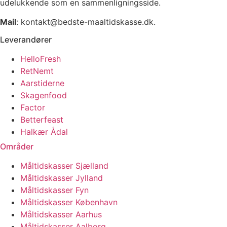
udelukkende som en sammenligningsside.
Mail
: kontakt@bedste-maaltidskasse.dk.
Leverandører
HelloFresh
RetNemt
Aarstiderne
Skagenfood
Factor
Betterfeast
Halkær Ådal
Områder
Måltidskasser Sjælland
Måltidskasser Jylland
Måltidskasser Fyn
Måltidskasser København
Måltidskasser Aarhus
Måltidskasser Aalborg