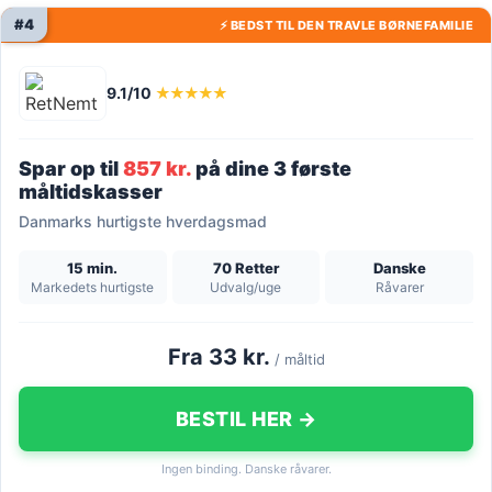
#4
⚡ BEDST TIL DEN TRAVLE BØRNEFAMILIE
9.1/10
★★★★★
Spar op til
857 kr.
på dine 3 første
måltidskasser
Danmarks hurtigste hverdagsmad
15 min.
70 Retter
Danske
Markedets hurtigste
Udvalg/uge
Råvarer
Fra 33 kr.
/ måltid
BESTIL HER →
Ingen binding. Danske råvarer.