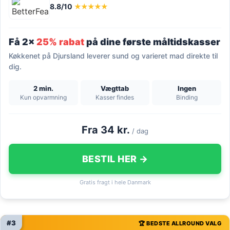
8.8/10
★★★★★
Få 2x
25% rabat
på dine første måltidskasser
Køkkenet på Djursland leverer sund og varieret mad direkte til
dig.
2 min.
Vægttab
Ingen
Kun opvarmning
Kasser findes
Binding
Fra 34 kr.
/ dag
BESTIL HER →
Gratis fragt i hele Danmark
#3
🏆 BEDSTE ALLROUND VALG