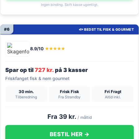
Ingen binding. Skift kasse ugentligt.
#6
🐟 BEDST TIL FISK & GOURMET
8.9/10
★★★★★
Spar op til
727 kr.
på 3 kasser
Friskfanget fisk & nem gourmet
30 min.
Frisk Fisk
Fri Fragt
Tilberedning
Fra Strandby
Altid inkl.
Fra 39 kr.
/ måltid
BESTIL HER →