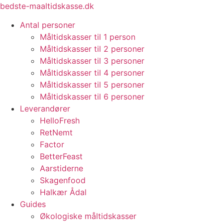
Videre
bedste-maaltidskasse.dk
til
Antal personer
indhold
Måltidskasser til 1 person
Måltidskasser til 2 personer
Måltidskasser til 3 personer
Måltidskasser til 4 personer
Måltidskasser til 5 personer
Måltidskasser til 6 personer
Leverandører
HelloFresh
RetNemt
Factor
BetterFeast
Aarstiderne
Skagenfood
Halkær Ådal
Guides
Økologiske måltidskasser