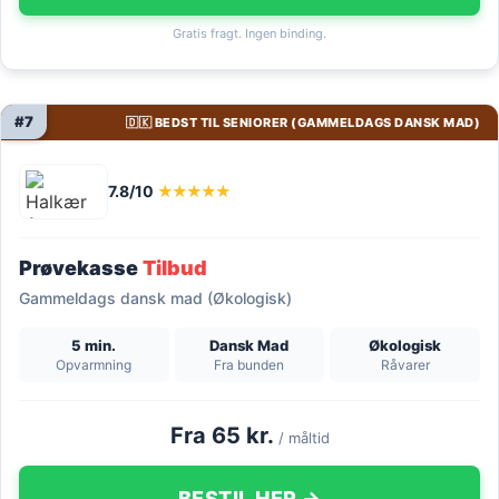
Gratis fragt. Ingen binding.
#7
🇩🇰 BEDST TIL SENIORER (GAMMELDAGS DANSK MAD)
7.8/10
★★★★★
Prøvekasse
Tilbud
Gammeldags dansk mad (Økologisk)
5 min.
Dansk Mad
Økologisk
Opvarmning
Fra bunden
Råvarer
Fra 65 kr.
/ måltid
BESTIL HER →