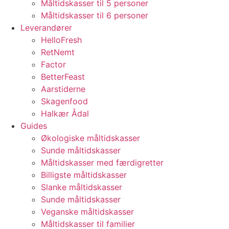
Måltidskasser til 5 personer
Måltidskasser til 6 personer
Leverandører
HelloFresh
RetNemt
Factor
BetterFeast
Aarstiderne
Skagenfood
Halkær Ådal
Guides
Økologiske måltidskasser
Sunde måltidskasser
Måltidskasser med færdigretter
Billigste måltidskasser
Slanke måltidskasser
Sunde måltidskasser
Veganske måltidskasser
Måltidskasser til familier