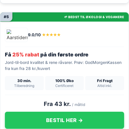
#5
🌱 BEDST TIL ØKOLOGI & VEGANERE
9.0/10
★★★★★
Få
25% rabat
på din første ordre
Jord-til-bord kvalitet & rene råvarer. Prøv: GodMorgenKassen
fra kun fra 28 kr./kuvert
30 min.
100% Øko
Fri Fragt
Tilberedning
Certificeret
Altid inkl.
Fra 43 kr.
/ måltid
BESTIL HER →