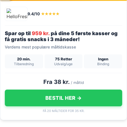
9.4/10
★★★★★
Spar op til
959 kr.
på dine 5 første kasser og
få gratis snacks i 3 måneder!
Verdens mest populære måltidskasse
20 min.
75 Retter
Ingen
Tilberedning
Udvalg/uge
Binding
Fra 38 kr.
/ måltid
BESTIL HER →
FÅ 20 MÅLTIDER FOR 35 KR.