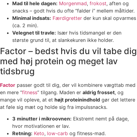
Mad til hele dagen:
Morgenmad
,
frokost
, aften og
snacks – godt hvis du ofte “falder i” mellem måltider.
Minimal indsats:
Færdigretter
der kun skal opvarmes
(ca. 2 min).
Velegnet til travle:
Især hvis tidsmangel er den
største grund til, at slankekuren ikke holder.
Factor – bedst hvis du vil tabe dig
med høj protein og meget lav
tidsbrug
Factor
passer godt til dig, der vil kombinere vægttab med
en mere “
fitness
” tilgang. Maden er
aldrig frosset
, og
mange vil opleve, at et
højt proteinindhold
gør det lettere
at føle sig mæt og holde sig fra impulssnacks.
3 minutter i mikroovnen:
Ekstremt nemt på dage,
hvor motivationen er lav.
Retning:
Keto
,
low-carb
og fitness-mad.