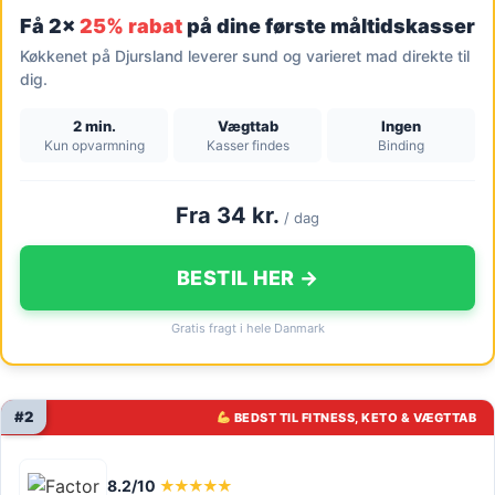
Få 2x
25% rabat
på dine første måltidskasser
Køkkenet på Djursland leverer sund og varieret mad direkte til
dig.
2 min.
Vægttab
Ingen
Kun opvarmning
Kasser findes
Binding
Fra 34 kr.
/ dag
BESTIL HER →
Gratis fragt i hele Danmark
#2
BEDST TIL FITNESS, KETO & VÆGTTAB
8.2/10
★★★★★