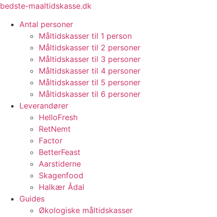
Videre
bedste-maaltidskasse.dk
til
Antal personer
indhold
Måltidskasser til 1 person
Måltidskasser til 2 personer
Måltidskasser til 3 personer
Måltidskasser til 4 personer
Måltidskasser til 5 personer
Måltidskasser til 6 personer
Leverandører
HelloFresh
RetNemt
Factor
BetterFeast
Aarstiderne
Skagenfood
Halkær Ådal
Guides
Økologiske måltidskasser