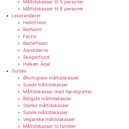
Måltidskasser til 5 personer
Måltidskasser til 6 personer
Leverandører
HelloFresh
RetNemt
Factor
BetterFeast
Aarstiderne
Skagenfood
Halkær Ådal
Guides
Økologiske måltidskasser
Sunde måltidskasser
Måltidskasser med færdigretter
Billigste måltidskasser
Slanke måltidskasser
Sunde måltidskasser
Veganske måltidskasser
Måltidskasser til familier