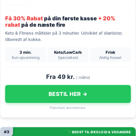
Få 30% Rabat
på din første kasse
+ 20%
rabat
på de næste fire
Keto & Fitness måltider på 3 minutter. Udviklet af diætister,
tilberedt af kokke.
3 min.
Keto/LowCarb
Frisk
Kun opvarmning
Specialkost
Aldrig frosset
Fra 49 kr.
/ måltid
BESTIL HER →
Fleksibelt abonnement.
#3
BEDST TIL ØKOLOGI & VEGANERE