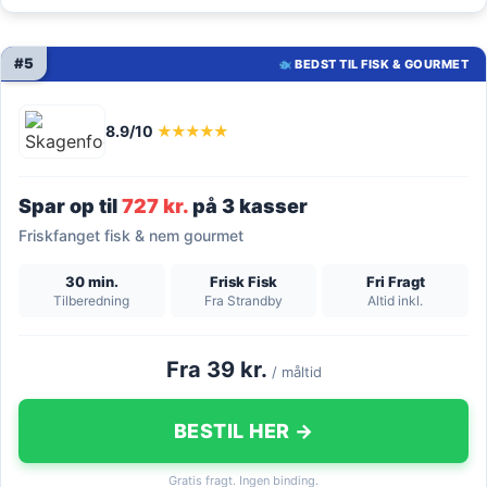
#5
BEDST TIL FISK & GOURMET
8.9/10
★★★★★
Spar op til
727 kr.
på 3 kasser
Friskfanget fisk & nem gourmet
30 min.
Frisk Fisk
Fri Fragt
Tilberedning
Fra Strandby
Altid inkl.
Fra 39 kr.
/ måltid
BESTIL HER →
Gratis fragt. Ingen binding.