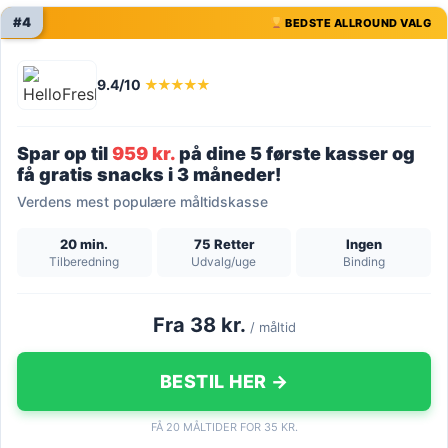
#4
BEDSTE ALLROUND VALG
9.4/10
★★★★★
Spar op til
959 kr.
på dine 5 første kasser og
få gratis snacks i 3 måneder!
Verdens mest populære måltidskasse
20 min.
75 Retter
Ingen
Tilberedning
Udvalg/uge
Binding
Fra 38 kr.
/ måltid
BESTIL HER →
FÅ 20 MÅLTIDER FOR 35 KR.