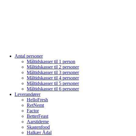
Antal personer
Måltidskasser til 1 person
Måltidskasser til 2 personer
Måltidskasser til 3 personer
Måltidskasser til 4 personer
Måltidskasser til 5 personer
Måltidskasser til 6 personer
Leverandører
HelloFresh
RetNemt
Factor
BetterFeast
Aarstiderne
Skagenfood
Halkær Ådal