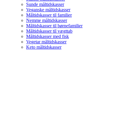
Sunde måltidskasser
Veganske måltidskasser
Måltidskasser til familier
Nemme måltidskasser
Måltidskasser til børnefamilier
Måltidskasser til vægttab
Måltidskasser med fisk
Vegetar måltidskasser
Keto måltidskasser