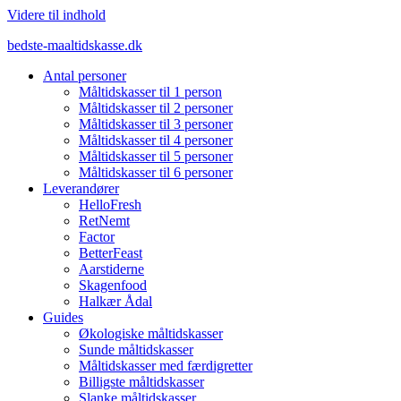
Videre til indhold
bedste-maaltidskasse.dk
Antal personer
Måltidskasser til 1 person
Måltidskasser til 2 personer
Måltidskasser til 3 personer
Måltidskasser til 4 personer
Måltidskasser til 5 personer
Måltidskasser til 6 personer
Leverandører
HelloFresh
RetNemt
Factor
BetterFeast
Aarstiderne
Skagenfood
Halkær Ådal
Guides
Økologiske måltidskasser
Sunde måltidskasser
Måltidskasser med færdigretter
Billigste måltidskasser
Slanke måltidskasser