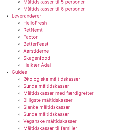
Måltidskasser til 5 personer
Måltidskasser til 6 personer
Leverandører
HelloFresh
RetNemt
Factor
BetterFeast
Aarstiderne
Skagenfood
Halkær Ådal
Guides
Økologiske måltidskasser
Sunde måltidskasser
Måltidskasser med færdigretter
Billigste måltidskasser
Slanke måltidskasser
Sunde måltidskasser
Veganske måltidskasser
Måltidskasser til familier