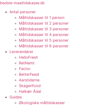
Videre
bedste-maaltidskasse.dk
til
Antal personer
indhold
Måltidskasser til 1 person
Måltidskasser til 2 personer
Måltidskasser til 3 personer
Måltidskasser til 4 personer
Måltidskasser til 5 personer
Måltidskasser til 6 personer
Leverandører
HelloFresh
RetNemt
Factor
BetterFeast
Aarstiderne
Skagenfood
Halkær Ådal
Guides
Økologiske måltidskasser