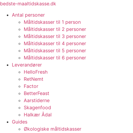
Videre
bedste-maaltidskasse.dk
til
Antal personer
indhold
Måltidskasser til 1 person
Måltidskasser til 2 personer
Måltidskasser til 3 personer
Måltidskasser til 4 personer
Måltidskasser til 5 personer
Måltidskasser til 6 personer
Leverandører
HelloFresh
RetNemt
Factor
BetterFeast
Aarstiderne
Skagenfood
Halkær Ådal
Guides
Økologiske måltidskasser