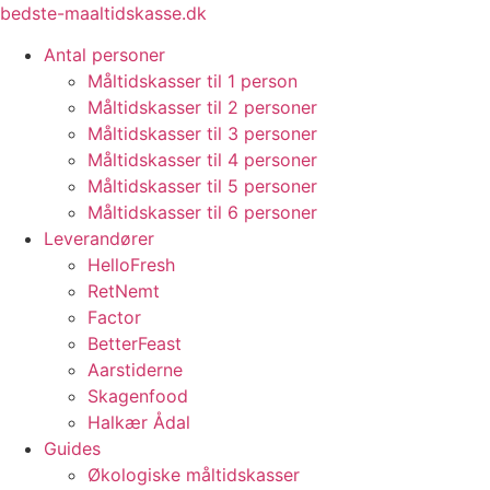
Videre
bedste-maaltidskasse.dk
til
Antal personer
indhold
Måltidskasser til 1 person
Måltidskasser til 2 personer
Måltidskasser til 3 personer
Måltidskasser til 4 personer
Måltidskasser til 5 personer
Måltidskasser til 6 personer
Leverandører
HelloFresh
RetNemt
Factor
BetterFeast
Aarstiderne
Skagenfood
Halkær Ådal
Guides
Økologiske måltidskasser