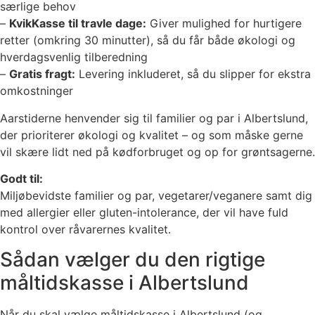
særlige behov
–
KvikKasse til travle dage:
Giver mulighed for hurtigere
retter (omkring 30 minutter), så du får både økologi og
hverdagsvenlig tilberedning
–
Gratis fragt:
Levering inkluderet, så du slipper for ekstra
omkostninger
Aarstiderne henvender sig til familier og par i Albertslund,
der prioriterer økologi og kvalitet – og som måske gerne
vil skære lidt ned på kødforbruget og op for grøntsagerne.
Godt til:
Miljøbevidste familier og par, vegetarer/veganere samt dig
med allergier eller gluten-intolerance, der vil have fuld
kontrol over råvarernes kvalitet.
Sådan vælger du den rigtige
måltidskasse i Albertslund
Når du skal vælge måltidskasse i Albertslund (og