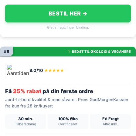
BESTIL HER →
Gratis fragt. Ingen binding.
#6
BEDST TIL ØKOLOGI & VEGANERE
9.0/10
★★★★★
Få
25% rabat
på din første ordre
Jord-til-bord kvalitet & rene råvarer. Prøv: GodMorgenKassen
fra kun fra 28 kr./kuvert
30 min.
100% Øko
Fri Fragt
Tilberedning
Certificeret
Altid inkl.