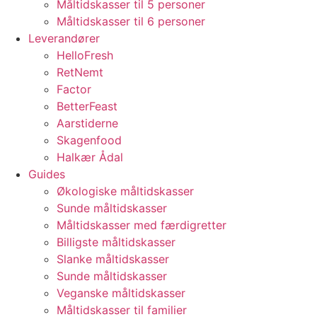
Måltidskasser til 5 personer
Måltidskasser til 6 personer
Leverandører
HelloFresh
RetNemt
Factor
BetterFeast
Aarstiderne
Skagenfood
Halkær Ådal
Guides
Økologiske måltidskasser
Sunde måltidskasser
Måltidskasser med færdigretter
Billigste måltidskasser
Slanke måltidskasser
Sunde måltidskasser
Veganske måltidskasser
Måltidskasser til familier