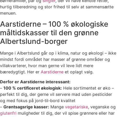
Børnefamilier, par og
singler
, der vil have kendte retter,
hurtig tilberedning og stor frihed til selv at sammensætte
menuen.
Aarstiderne – 100 % økologiske
måltidskasser til den grønne
Albertslund-borger
Mange i Albertslund går op i klima, natur og økologi – ikke
mindst fordi området har masser af grønne områder og
villakvarterer, hvor man gerne vil leve lidt mere
bæredygtigt. Her er
Aarstiderne
et oplagt valg.
Derfor er Aarstiderne interessant:
–
100 % certificeret økologisk:
Hele sortimentet er øko –
perfekt til dig, der gerne vil servere mad uden pesticider
og med fokus på jord-til-bord kvalitet
–
Grøntsagsrige kasser:
Mange
vegetariske
, veganske og
glutenfri
muligheder til dig, der vil spise grønnere eller har