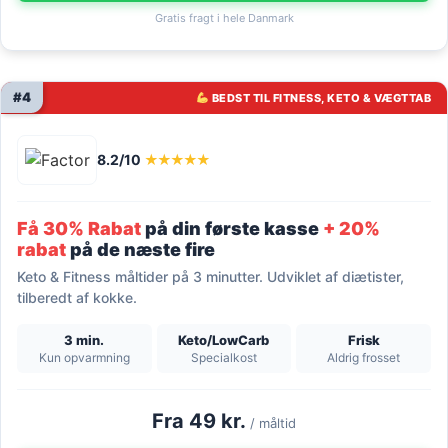
Gratis fragt i hele Danmark
#4
BEDST TIL FITNESS, KETO & VÆGTTAB
8.2/10
★★★★★
Få 30% Rabat
på din første kasse
+ 20%
rabat
på de næste fire
Keto & Fitness måltider på 3 minutter. Udviklet af diætister,
tilberedt af kokke.
3 min.
Keto/LowCarb
Frisk
Kun opvarmning
Specialkost
Aldrig frosset
Fra 49 kr.
/ måltid