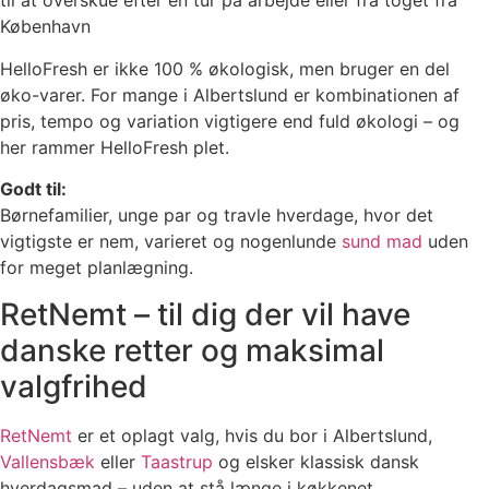
til at overskue efter en tur på arbejde eller fra toget fra
København
HelloFresh er ikke 100 % økologisk, men bruger en del
øko-varer. For mange i Albertslund er kombinationen af
pris, tempo og variation vigtigere end fuld økologi – og
her rammer HelloFresh plet.
Godt til:
Børnefamilier, unge par og travle hverdage, hvor det
vigtigste er nem, varieret og nogenlunde
sund mad
uden
for meget planlægning.
RetNemt – til dig der vil have
danske retter og maksimal
valgfrihed
RetNemt
er et oplagt valg, hvis du bor i Albertslund,
Vallensbæk
eller
Taastrup
og elsker klassisk dansk
hverdagsmad – uden at stå længe i køkkenet.