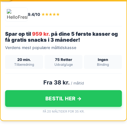
9.4/10
★★★★★
Spar op til
959 kr.
på dine 5 første kasser og
få gratis snacks i 3 måneder!
Verdens mest populære måltidskasse
20 min.
75 Retter
Ingen
Tilberedning
Udvalg/uge
Binding
Fra 38 kr.
/ måltid
BESTIL HER →
FÅ 20 MÅLTIDER FOR 35 KR.