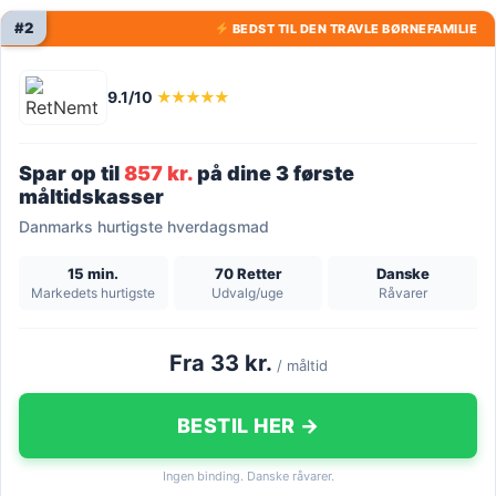
#2
BEDST TIL DEN TRAVLE BØRNEFAMILIE
9.1/10
★★★★★
Spar op til
857 kr.
på dine 3 første
måltidskasser
Danmarks hurtigste hverdagsmad
15 min.
70 Retter
Danske
Markedets hurtigste
Udvalg/uge
Råvarer
Fra 33 kr.
/ måltid
BESTIL HER →
Ingen binding. Danske råvarer.