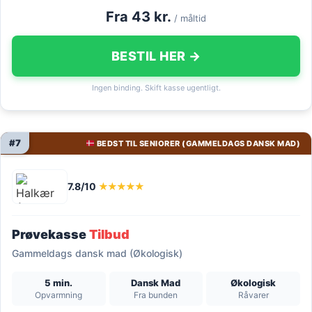
Fra 43 kr.
/ måltid
BESTIL HER →
Ingen binding. Skift kasse ugentligt.
#7
BEDST TIL SENIORER (GAMMELDAGS DANSK MAD)
7.8/10
★★★★★
Prøvekasse
Tilbud
Gammeldags dansk mad (Økologisk)
5 min.
Dansk Mad
Økologisk
Opvarmning
Fra bunden
Råvarer