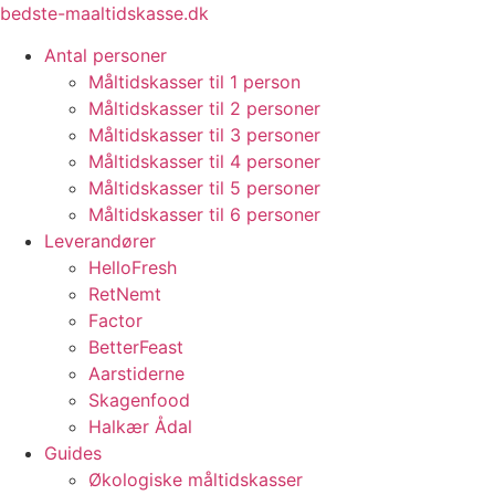
Videre
bedste-maaltidskasse.dk
til
Antal personer
indhold
Måltidskasser til 1 person
Måltidskasser til 2 personer
Måltidskasser til 3 personer
Måltidskasser til 4 personer
Måltidskasser til 5 personer
Måltidskasser til 6 personer
Leverandører
HelloFresh
RetNemt
Factor
BetterFeast
Aarstiderne
Skagenfood
Halkær Ådal
Guides
Økologiske måltidskasser