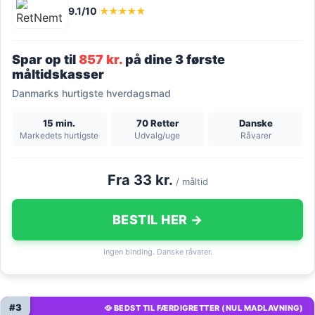
9.1/10
★★★★★
Spar op til
857 kr.
på dine 3 første
måltidskasser
Danmarks hurtigste hverdagsmad
15 min.
70 Retter
Danske
Markedets hurtigste
Udvalg/uge
Råvarer
Fra 33 kr.
/ måltid
BESTIL HER →
Ingen binding. Danske råvarer.
#3
🥘 BEDST TIL FÆRDIGRETTER (NUL MADLAVNING)