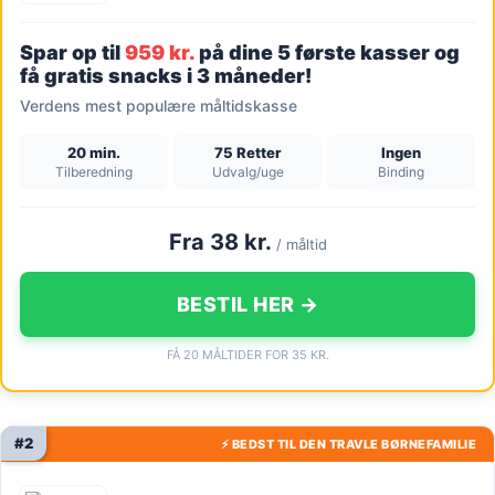
Spar op til
959 kr.
på dine 5 første kasser og
få gratis snacks i 3 måneder!
Verdens mest populære måltidskasse
20 min.
75 Retter
Ingen
Tilberedning
Udvalg/uge
Binding
Fra 38 kr.
/ måltid
BESTIL HER →
FÅ 20 MÅLTIDER FOR 35 KR.
#2
⚡ BEDST TIL DEN TRAVLE BØRNEFAMILIE