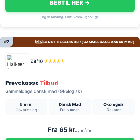
BESTIL HER →
Ingen binding. Skift kasse ugentligt.
#7
🇩🇰 BEDST TIL SENIORER (GAMMELDAGS DANSK MAD)
7.8/10
★★★★★
Prøvekasse
Tilbud
Gammeldags dansk mad (Økologisk)
5 min.
Dansk Mad
Økologisk
Opvarmning
Fra bunden
Råvarer
Fra 65 kr.
/ måltid