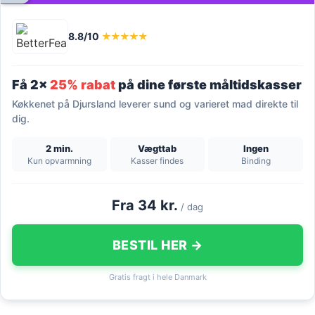
8.8/10
★★★★★
Få 2x
25% rabat
på dine første måltidskasser
Køkkenet på Djursland leverer sund og varieret mad direkte til
dig.
2 min.
Vægttab
Ingen
Kun opvarmning
Kasser findes
Binding
Fra 34 kr.
/ dag
BESTIL HER →
Gratis fragt i hele Danmark