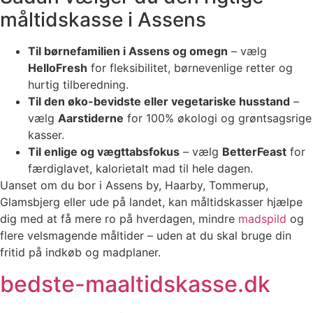
måltidskasse i Assens
Til børnefamilien i Assens og omegn
– vælg
HelloFresh
for fleksibilitet, børnevenlige retter og
hurtig tilberedning.
Til den øko-bevidste eller vegetariske husstand
–
vælg
Aarstiderne
for 100% økologi og grøntsagsrige
kasser.
Til enlige og vægttabsfokus
– vælg
BetterFeast
for
færdiglavet, kalorietalt mad til hele dagen.
Uanset om du bor i Assens by, Haarby, Tommerup,
Glamsbjerg eller ude på landet, kan måltidskasser hjælpe
dig med at få mere ro på hverdagen, mindre
madspild
og
flere velsmagende måltider – uden at du skal bruge din
fritid på indkøb og madplaner.
bedste-maaltidskasse.dk