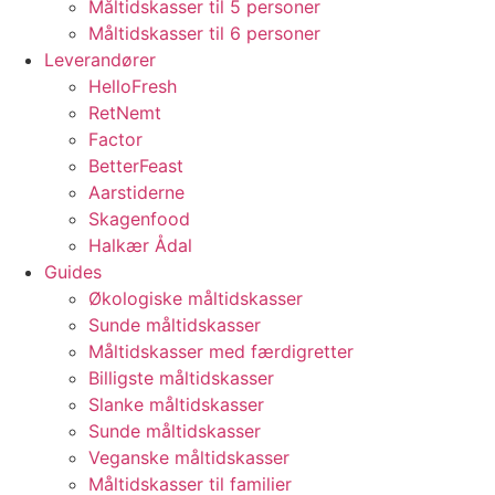
Måltidskasser til 5 personer
Måltidskasser til 6 personer
Leverandører
HelloFresh
RetNemt
Factor
BetterFeast
Aarstiderne
Skagenfood
Halkær Ådal
Guides
Økologiske måltidskasser
Sunde måltidskasser
Måltidskasser med færdigretter
Billigste måltidskasser
Slanke måltidskasser
Sunde måltidskasser
Veganske måltidskasser
Måltidskasser til familier