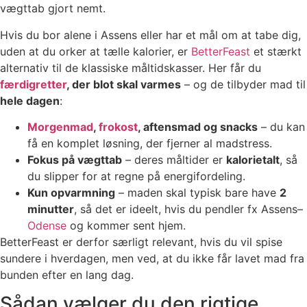
vægttab gjort nemt.
Hvis du bor alene i Assens eller har et mål om at tabe dig,
uden at du orker at tælle kalorier, er
BetterFeast
et stærkt
alternativ til de klassiske måltidskasser. Her får du
færdigretter
, der blot skal varmes
– og de tilbyder mad til
hele dagen
:
Morgenmad
,
frokost
, aftensmad og snacks
– du kan
få en komplet løsning, der fjerner al madstress.
Fokus på vægttab
– deres måltider er
kalorietalt
, så
du slipper for at regne på energifordeling.
Kun opvarmning
– maden skal typisk bare have
2
minutter
, så det er ideelt, hvis du pendler fx Assens–
Odense
og kommer sent hjem.
BetterFeast er derfor særligt relevant, hvis du vil spise
sundere i hverdagen, men ved, at du ikke får lavet mad fra
bunden efter en lang dag.
Sådan vælger du den rigtige