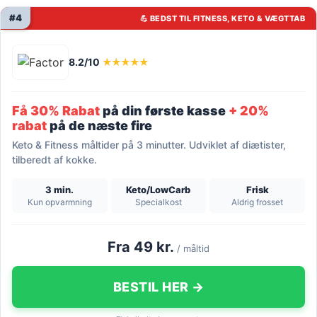
#4
💪 BEDST TIL FITNESS, KETO & VÆGTTAB
8.2/10
★★★★★
Få 30% Rabat
på din første kasse
+ 20%
rabat
på de næste fire
Keto & Fitness måltider på 3 minutter. Udviklet af diætister,
tilberedt af kokke.
3 min.
Keto/LowCarb
Frisk
Kun opvarmning
Specialkost
Aldrig frosset
Fra 49 kr.
/ måltid
BESTIL HER →