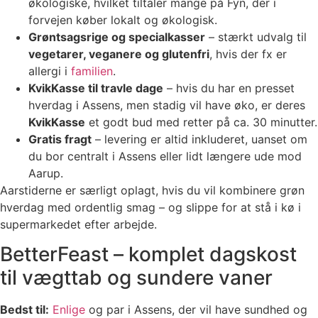
økologiske, hvilket tiltaler mange på Fyn, der i
forvejen køber lokalt og økologisk.
Grøntsagsrige og specialkasser
– stærkt udvalg til
vegetarer, veganere og glutenfri
, hvis der fx er
allergi i
familien
.
KvikKasse til travle dage
– hvis du har en presset
hverdag i Assens, men stadig vil have øko, er deres
KvikKasse
et godt bud med retter på ca. 30 minutter.
Gratis fragt
– levering er altid inkluderet, uanset om
du bor centralt i Assens eller lidt længere ude mod
Aarup.
Aarstiderne er særligt oplagt, hvis du vil kombinere grøn
hverdag med ordentlig smag – og slippe for at stå i kø i
supermarkedet efter arbejde.
BetterFeast – komplet dagskost
til vægttab og sundere vaner
Bedst til:
Enlige
og par i Assens, der vil have sundhed og