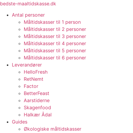
Videre
bedste-maaltidskasse.dk
til
Antal personer
indhold
Måltidskasser til 1 person
Måltidskasser til 2 personer
Måltidskasser til 3 personer
Måltidskasser til 4 personer
Måltidskasser til 5 personer
Måltidskasser til 6 personer
Leverandører
HelloFresh
RetNemt
Factor
BetterFeast
Aarstiderne
Skagenfood
Halkær Ådal
Guides
Økologiske måltidskasser