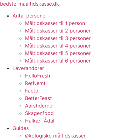
Videre
bedste-maaltidskasse.dk
til
Antal personer
indhold
Måltidskasser til 1 person
Måltidskasser til 2 personer
Måltidskasser til 3 personer
Måltidskasser til 4 personer
Måltidskasser til 5 personer
Måltidskasser til 6 personer
Leverandører
HelloFresh
RetNemt
Factor
BetterFeast
Aarstiderne
Skagenfood
Halkær Ådal
Guides
Økologiske måltidskasser