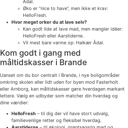
Ådal.
Øko er “nice to have”, men ikke et krav:
HelloFresh.
Hvor meget orker du at lave selv?
Kan godt lide at lave mad, men mangler idéer:
HelloFresh eller Aarstiderne.
Vil mest bare varme op: Halkær Ådal.
Kom godt i gang med
måltidskasser i Brande
Uanset om du bor centralt i Brande, i nye boligområder
omkring skolen eller lidt uden for byen mod Fasterholt
eller Arnborg, kan måltidskasser gøre hverdagen markant
lettere. Vælg en udbyder som matcher din hverdag og
dine værdier:
HelloFresh
– til dig der vil have stort udvalg,
familievenlige retter og fleksibel hverdag.
Aarstiderne
– til økologi, grøntsagsrig mad og