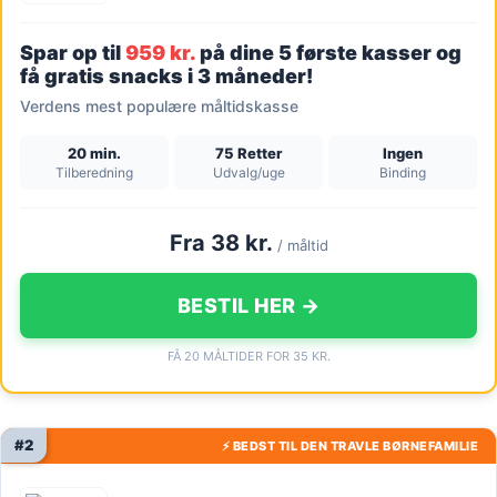
Spar op til
959 kr.
på dine 5 første kasser og
få gratis snacks i 3 måneder!
Verdens mest populære måltidskasse
20 min.
75 Retter
Ingen
Tilberedning
Udvalg/uge
Binding
Fra 38 kr.
/ måltid
BESTIL HER →
FÅ 20 MÅLTIDER FOR 35 KR.
#2
⚡ BEDST TIL DEN TRAVLE BØRNEFAMILIE