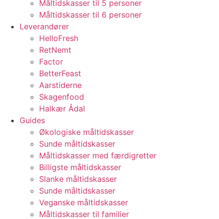
Måltidskasser til 5 personer
Måltidskasser til 6 personer
Leverandører
HelloFresh
RetNemt
Factor
BetterFeast
Aarstiderne
Skagenfood
Halkær Ådal
Guides
Økologiske måltidskasser
Sunde måltidskasser
Måltidskasser med færdigretter
Billigste måltidskasser
Slanke måltidskasser
Sunde måltidskasser
Veganske måltidskasser
Måltidskasser til familier