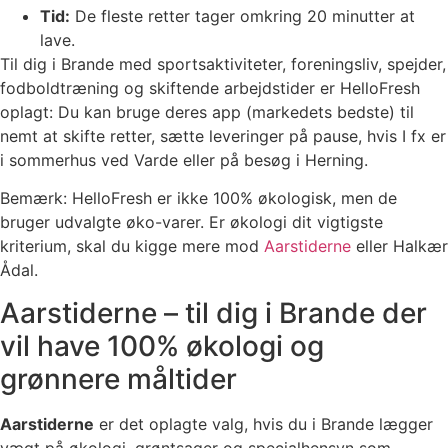
Tid:
De fleste retter tager omkring 20 minutter at
lave.
Til dig i Brande med sportsaktiviteter, foreningsliv, spejder,
fodboldtræning og skiftende arbejdstider er HelloFresh
oplagt: Du kan bruge deres app (markedets bedste) til
nemt at skifte retter, sætte leveringer på pause, hvis I fx er
i sommerhus ved Varde eller på besøg i Herning.
Bemærk: HelloFresh er ikke 100% økologisk, men de
bruger udvalgte øko-varer. Er økologi dit vigtigste
kriterium, skal du kigge mere mod
Aarstiderne
eller Halkær
Ådal.
Aarstiderne – til dig i Brande der
vil have 100% økologi og
grønnere måltider
Aarstiderne
er det oplagte valg, hvis du i Brande lægger
vægt på økologi, grøntsager og specialhensyn som