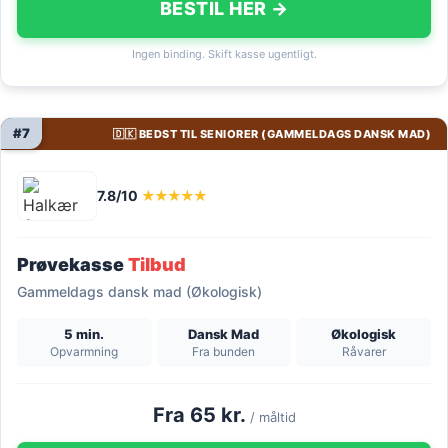
BESTIL HER →
Ingen binding. Skift kasse ugentligt.
#7
🇩🇰 BEDST TIL SENIORER (GAMMELDAGS DANSK MAD)
7.8/10
★★★★★
Prøvekasse
Tilbud
Gammeldags dansk mad (Økologisk)
5 min.
Dansk Mad
Økologisk
Opvarmning
Fra bunden
Råvarer
Fra 65 kr.
/ måltid