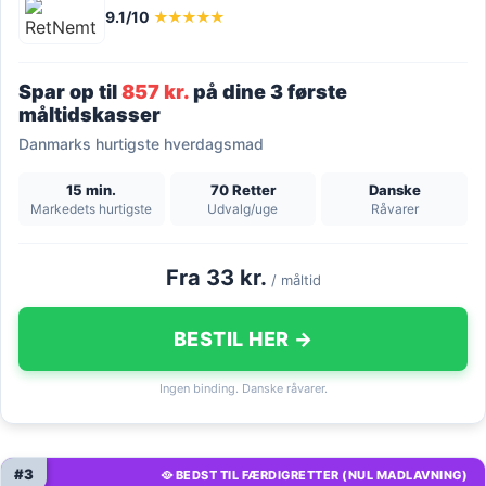
9.1/10
★★★★★
Spar op til
857 kr.
på dine 3 første
måltidskasser
Danmarks hurtigste hverdagsmad
15 min.
70 Retter
Danske
Markedets hurtigste
Udvalg/uge
Råvarer
Fra 33 kr.
/ måltid
BESTIL HER →
Ingen binding. Danske råvarer.
#3
🥘 BEDST TIL FÆRDIGRETTER (NUL MADLAVNING)