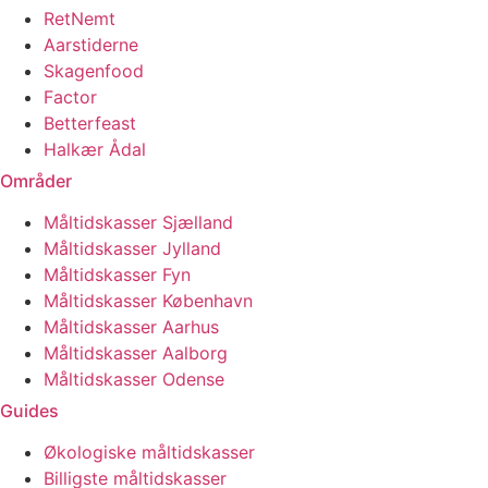
RetNemt
Aarstiderne
Skagenfood
Factor
Betterfeast
Halkær Ådal
Områder
Måltidskasser Sjælland
Måltidskasser Jylland
Måltidskasser Fyn
Måltidskasser København
Måltidskasser Aarhus
Måltidskasser Aalborg
Måltidskasser Odense
Guides
Økologiske måltidskasser
Billigste måltidskasser