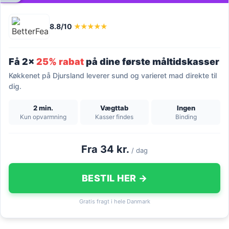
8.8/10
★★★★★
Få 2x
25% rabat
på dine første måltidskasser
Køkkenet på Djursland leverer sund og varieret mad direkte til
dig.
2 min.
Vægttab
Ingen
Kun opvarmning
Kasser findes
Binding
Fra 34 kr.
/ dag
BESTIL HER →
Gratis fragt i hele Danmark