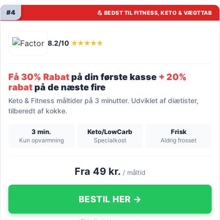
#4
💪 BEDST TIL FITNESS, KETO & VÆGTTAB
8.2/10
★★★★★
Få 30% Rabat
på din første kasse
+ 20%
rabat
på de næste fire
Keto & Fitness måltider på 3 minutter. Udviklet af diætister,
tilberedt af kokke.
3 min.
Keto/LowCarb
Frisk
Kun opvarmning
Specialkost
Aldrig frosset
Fra 49 kr.
/ måltid
BESTIL HER →