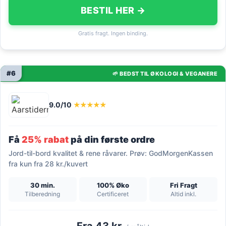
BESTIL HER →
Gratis fragt. Ingen binding.
#6
🌱 BEDST TIL ØKOLOGI & VEGANERE
9.0/10
★★★★★
Få
25% rabat
på din første ordre
Jord-til-bord kvalitet & rene råvarer. Prøv: GodMorgenKassen
fra kun fra 28 kr./kuvert
30 min.
100% Øko
Fri Fragt
Tilberedning
Certificeret
Altid inkl.
Fra 43 kr.