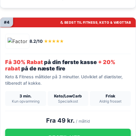
#4
💪 BEDST TIL FITNESS, KETO & VÆGTTAB
8.2/10
★★★★★
Få 30% Rabat
på din første kasse
+ 20%
rabat
på de næste fire
Keto & Fitness måltider på 3 minutter. Udviklet af diætister,
tilberedt af kokke.
3 min.
Keto/LowCarb
Frisk
Kun opvarmning
Specialkost
Aldrig frosset
Fra 49 kr.
/ måltid