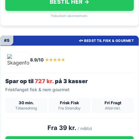
BESTIL HER →
Fleksibelt abonnement.
#5
🐟 BEDST TIL FISK & GOURMET
8.9/10
★★★★★
Spar op til
727 kr.
på 3 kasser
Friskfanget fisk & nem gourmet
30 min.
Frisk Fisk
Fri Fragt
Tilberedning
Fra Strandby
Altid inkl.
Fra 39 kr.
/ måltid