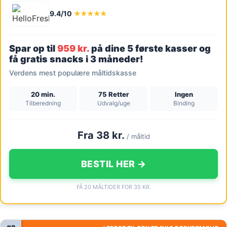
9.4/10
★★★★★
Spar op til
959 kr.
på dine 5 første kasser og
få gratis snacks i 3 måneder!
Verdens mest populære måltidskasse
20 min.
75 Retter
Ingen
Tilberedning
Udvalg/uge
Binding
Fra 38 kr.
/ måltid
BESTIL HER →
FÅ 20 MÅLTIDER FOR 35 KR.