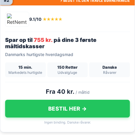
#2
⚡ BEDST TIL DEN TRAVLE BØRNEFAMILIE
9.1/10
★★★★★
Spar op til
755 kr.
på dine 3 første
måltidskasser
Danmarks hurtigste hverdagsmad
15 min.
150 Retter
Danske
Markedets hurtigste
Udvalg/uge
Råvarer
Fra 40 kr.
/ måltid
BESTIL HER →
Ingen binding. Danske råvarer.