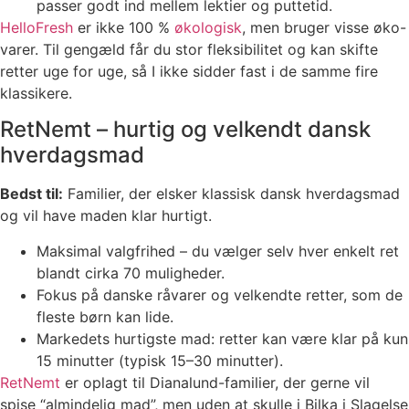
passer godt ind mellem lektier og puttetid.
HelloFresh
er ikke 100 %
økologisk
, men bruger visse øko-
varer. Til gengæld får du stor fleksibilitet og kan skifte
retter uge for uge, så I ikke sidder fast i de samme fire
klassikere.
RetNemt – hurtig og velkendt dansk
hverdagsmad
Bedst til:
Familier, der elsker klassisk dansk hverdagsmad
og vil have maden klar hurtigt.
Maksimal valgfrihed – du vælger selv hver enkelt ret
blandt cirka 70 muligheder.
Fokus på danske råvarer og velkendte retter, som de
fleste børn kan lide.
Markedets hurtigste mad: retter kan være klar på kun
15 minutter (typisk 15–30 minutter).
RetNemt
er oplagt til Dianalund-familier, der gerne vil
spise “almindelig mad”, men uden at skulle i Bilka i Slagelse