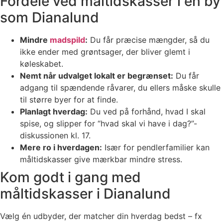
Fordele ved måltidskasser i en by
som Dianalund
Mindre
madspild
:
Du får præcise mængder, så du
ikke ender med grøntsager, der bliver glemt i
køleskabet.
Nemt når udvalget lokalt er begrænset:
Du får
adgang til spændende råvarer, du ellers måske skulle
til større byer for at finde.
Planlagt hverdag:
Du ved på forhånd, hvad I skal
spise, og slipper for “hvad skal vi have i dag?”-
diskussionen kl. 17.
Mere ro i hverdagen:
Især for pendlerfamilier kan
måltidskasser give mærkbar mindre stress.
Kom godt i gang med
måltidskasser i Dianalund
Vælg én udbyder, der matcher din hverdag bedst – fx