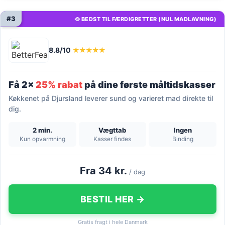
#3
🥘 BEDST TIL FÆRDIGRETTER (NUL MADLAVNING)
8.8/10
★★★★★
Få 2x
25% rabat
på dine første måltidskasser
Køkkenet på Djursland leverer sund og varieret mad direkte til
dig.
2 min.
Vægttab
Ingen
Kun opvarmning
Kasser findes
Binding
Fra 34 kr.
/ dag
BESTIL HER →
Gratis fragt i hele Danmark