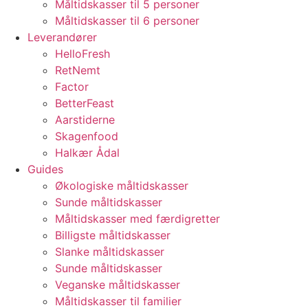
Måltidskasser til 5 personer
Måltidskasser til 6 personer
Leverandører
HelloFresh
RetNemt
Factor
BetterFeast
Aarstiderne
Skagenfood
Halkær Ådal
Guides
Økologiske måltidskasser
Sunde måltidskasser
Måltidskasser med færdigretter
Billigste måltidskasser
Slanke måltidskasser
Sunde måltidskasser
Veganske måltidskasser
Måltidskasser til familier