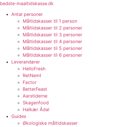
Videre
bedste-maaltidskasse.dk
til
Antal personer
indhold
Måltidskasser til 1 person
Måltidskasser til 2 personer
Måltidskasser til 3 personer
Måltidskasser til 4 personer
Måltidskasser til 5 personer
Måltidskasser til 6 personer
Leverandører
HelloFresh
RetNemt
Factor
BetterFeast
Aarstiderne
Skagenfood
Halkær Ådal
Guides
Økologiske måltidskasser