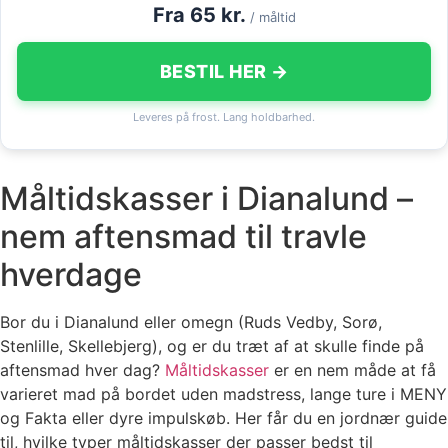
Fra 65 kr.
/ måltid
BESTIL HER →
Leveres på frost. Lang holdbarhed.
Måltidskasser i Dianalund –
nem aftensmad til travle
hverdage
Bor du i Dianalund eller omegn (Ruds Vedby, Sorø,
Stenlille, Skellebjerg), og er du træt af at skulle finde på
aftensmad hver dag?
Måltidskasser
er en nem måde at få
varieret mad på bordet uden madstress, lange ture i MENY
og Fakta eller dyre impulskøb. Her får du en jordnær guide
til, hvilke typer måltidskasser der passer bedst til