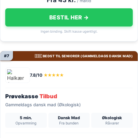
/ måltid
BESTIL HER →
Ingen binding. Skift kasse ugentligt.
#7
🇩🇰 BEDST TIL SENIORER (GAMMELDAGS DANSK MAD)
7.8/10
★★★★★
Prøvekasse
Tilbud
Gammeldags dansk mad (Økologisk)
5 min.
Dansk Mad
Økologisk
Opvarmning
Fra bunden
Råvarer