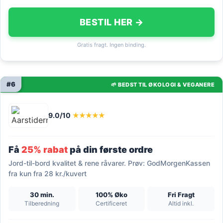
BESTIL HER →
Gratis fragt. Ingen binding.
#6
🌱 BEDST TIL ØKOLOGI & VEGANERE
9.0/10
★★★★★
Få
25% rabat
på din første ordre
Jord-til-bord kvalitet & rene råvarer. Prøv: GodMorgenKassen
fra kun fra 28 kr./kuvert
30 min.
100% Øko
Fri Fragt
Tilberedning
Certificeret
Altid inkl.