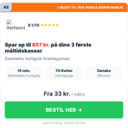
#2
⚡ BEDST TIL DEN TRAVLE BØRNEFAMILIE
9.1/10
★★★★★
Spar op til
857 kr.
på dine 3 første
måltidskasser
Danmarks hurtigste hverdagsmad
15 min.
70 Retter
Danske
Markedets hurtigste
Udvalg/uge
Råvarer
Fra 33 kr.
/ måltid
BESTIL HER →
Ingen binding. Danske råvarer.