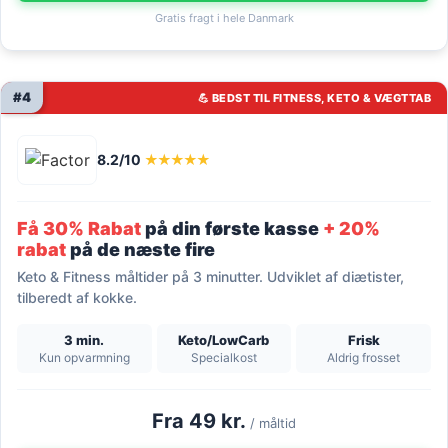
Gratis fragt i hele Danmark
#4
💪 BEDST TIL FITNESS, KETO & VÆGTTAB
8.2/10
★★★★★
Få 30% Rabat
på din første kasse
+ 20%
rabat
på de næste fire
Keto & Fitness måltider på 3 minutter. Udviklet af diætister,
tilberedt af kokke.
3 min.
Keto/LowCarb
Frisk
Kun opvarmning
Specialkost
Aldrig frosset
Fra 49 kr.
/ måltid