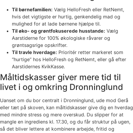
Til børnefamilien:
Vælg HelloFresh eller RetNemt,
hvis det vigtigste er hurtig, genkendelig mad og
mulighed for at lade børnene hjælpe til.
Til øko- og grøntfokuserede husstande:
Vælg
Aarstiderne for 100% økologiske råvarer og
grøntsagsrige opskrifter.
Til travle hverdage:
Prioritér retter markeret som
“hurtige” hos HelloFresh og RetNemt, eller gå efter
Aarstidernes KvikKasse.
Måltidskasser giver mere tid til
livet i og omkring Dronninglund
Uanset om du bor centralt i Dronninglund, ude mod Gerå
eller tæt på skoven, kan måltidskasser give dig en hverdag
med mindre stress og mere overskud. Du slipper for at
mangle en ingrediens kl. 17.30, og du får struktur på ugen,
så det bliver lettere at kombinere arbejde, fritid og