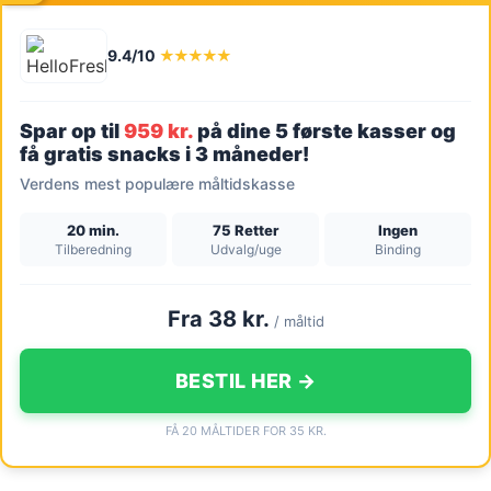
9.4/10
★★★★★
Spar op til
959 kr.
på dine 5 første kasser og
få gratis snacks i 3 måneder!
Verdens mest populære måltidskasse
20 min.
75 Retter
Ingen
Tilberedning
Udvalg/uge
Binding
Fra 38 kr.
/ måltid
BESTIL HER →
FÅ 20 MÅLTIDER FOR 35 KR.