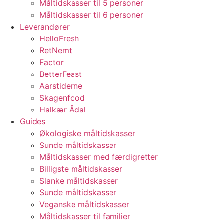
Måltidskasser til 5 personer
Måltidskasser til 6 personer
Leverandører
HelloFresh
RetNemt
Factor
BetterFeast
Aarstiderne
Skagenfood
Halkær Ådal
Guides
Økologiske måltidskasser
Sunde måltidskasser
Måltidskasser med færdigretter
Billigste måltidskasser
Slanke måltidskasser
Sunde måltidskasser
Veganske måltidskasser
Måltidskasser til familier