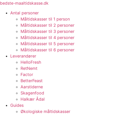
Videre
bedste-maaltidskasse.dk
til
Antal personer
indhold
Måltidskasser til 1 person
Måltidskasser til 2 personer
Måltidskasser til 3 personer
Måltidskasser til 4 personer
Måltidskasser til 5 personer
Måltidskasser til 6 personer
Leverandører
HelloFresh
RetNemt
Factor
BetterFeast
Aarstiderne
Skagenfood
Halkær Ådal
Guides
Økologiske måltidskasser