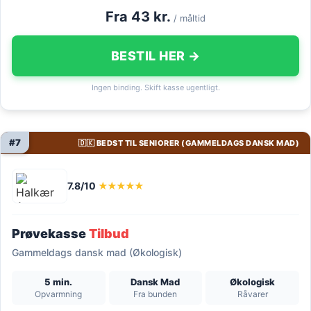
Fra 43 kr.
/ måltid
BESTIL HER →
Ingen binding. Skift kasse ugentligt.
#7
🇩🇰 BEDST TIL SENIORER (GAMMELDAGS DANSK MAD)
7.8/10
★★★★★
Prøvekasse
Tilbud
Gammeldags dansk mad (Økologisk)
5 min.
Dansk Mad
Økologisk
Opvarmning
Fra bunden
Råvarer