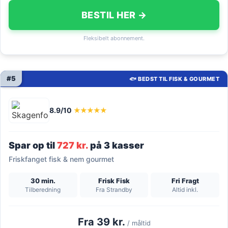
BESTIL HER →
Fleksibelt abonnement.
#5
🐟 BEDST TIL FISK & GOURMET
8.9/10
★★★★★
Spar op til
727 kr.
på 3 kasser
Friskfanget fisk & nem gourmet
30 min.
Frisk Fisk
Fri Fragt
Tilberedning
Fra Strandby
Altid inkl.
Fra 39 kr.
/ måltid