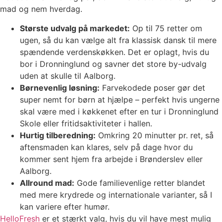
mad og nem hverdag.
Største udvalg på markedet:
Op til 75 retter om
ugen, så du kan vælge alt fra klassisk dansk til mere
spændende verdenskøkken. Det er oplagt, hvis du
bor i Dronninglund og savner det store by-udvalg
uden at skulle til Aalborg.
Børnevenlig løsning:
Farvekodede poser gør det
super nemt for børn at hjælpe – perfekt hvis ungerne
skal være med i køkkenet efter en tur i Dronninglund
Skole eller fritidsaktiviteter i hallen.
Hurtig tilberedning:
Omkring 20 minutter pr. ret, så
aftensmaden kan klares, selv på dage hvor du
kommer sent hjem fra arbejde i Brønderslev eller
Aalborg.
Allround mad:
Gode familievenlige retter blandet
med mere krydrede og internationale varianter, så I
kan variere efter humør.
HelloFresh
er et stærkt valg, hvis du vil have mest mulig