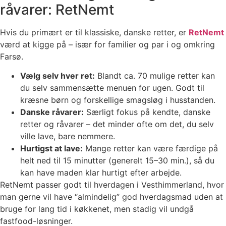
råvarer: RetNemt
Hvis du primært er til klassiske, danske retter, er
RetNemt
værd at kigge på – især for familier og par i og omkring
Farsø.
Vælg selv hver ret:
Blandt ca. 70 mulige retter kan
du selv sammensætte menuen for ugen. Godt til
kræsne børn og forskellige smagsløg i husstanden.
Danske råvarer:
Særligt fokus på kendte, danske
retter og råvarer – det minder ofte om det, du selv
ville lave, bare nemmere.
Hurtigst at lave:
Mange retter kan være færdige på
helt ned til 15 minutter (generelt 15–30 min.), så du
kan have maden klar hurtigt efter arbejde.
RetNemt passer godt til hverdagen i Vesthimmerland, hvor
man gerne vil have “almindelig” god hverdagsmad uden at
bruge for lang tid i køkkenet, men stadig vil undgå
fastfood-løsninger.