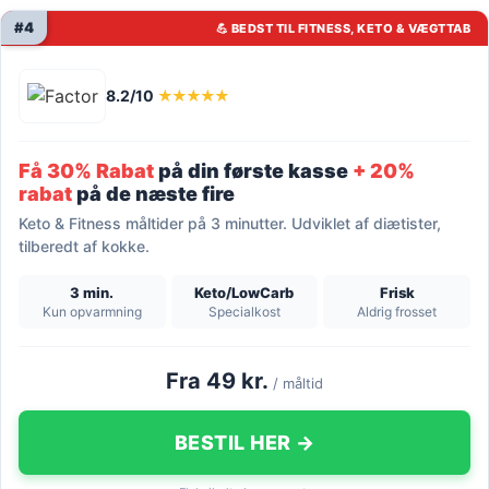
#4
💪 BEDST TIL FITNESS, KETO & VÆGTTAB
8.2/10
★★★★★
Få 30% Rabat
på din første kasse
+ 20%
rabat
på de næste fire
Keto & Fitness måltider på 3 minutter. Udviklet af diætister,
tilberedt af kokke.
3 min.
Keto/LowCarb
Frisk
Kun opvarmning
Specialkost
Aldrig frosset
Fra 49 kr.
/ måltid
BESTIL HER →