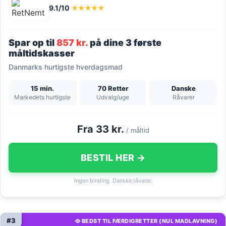
9.1/10
★★★★★
Spar op til
857 kr.
på dine 3 første
måltidskasser
Danmarks hurtigste hverdagsmad
15 min.
70 Retter
Danske
Markedets hurtigste
Udvalg/uge
Råvarer
Fra 33 kr.
/ måltid
BESTIL HER →
Ingen binding. Danske råvarer.
#3
🥘 BEDST TIL FÆRDIGRETTER (NUL MADLAVNING)