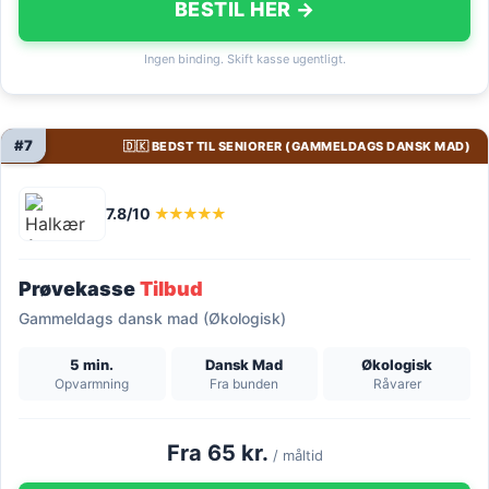
BESTIL HER →
Ingen binding. Skift kasse ugentligt.
#7
🇩🇰 BEDST TIL SENIORER (GAMMELDAGS DANSK MAD)
7.8/10
★★★★★
Prøvekasse
Tilbud
Gammeldags dansk mad (Økologisk)
5 min.
Dansk Mad
Økologisk
Opvarmning
Fra bunden
Råvarer
Fra 65 kr.
/ måltid