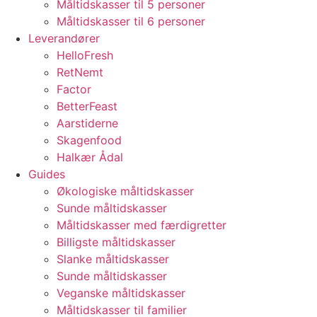
Måltidskasser til 5 personer
Måltidskasser til 6 personer
Leverandører
HelloFresh
RetNemt
Factor
BetterFeast
Aarstiderne
Skagenfood
Halkær Ådal
Guides
Økologiske måltidskasser
Sunde måltidskasser
Måltidskasser med færdigretter
Billigste måltidskasser
Slanke måltidskasser
Sunde måltidskasser
Veganske måltidskasser
Måltidskasser til familier