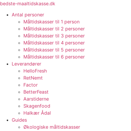
Videre
bedste-maaltidskasse.dk
til
Antal personer
indhold
Måltidskasser til 1 person
Måltidskasser til 2 personer
Måltidskasser til 3 personer
Måltidskasser til 4 personer
Måltidskasser til 5 personer
Måltidskasser til 6 personer
Leverandører
HelloFresh
RetNemt
Factor
BetterFeast
Aarstiderne
Skagenfood
Halkær Ådal
Guides
Økologiske måltidskasser