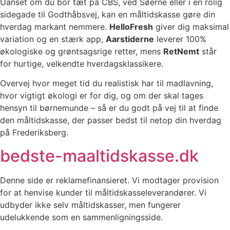
Uanset om du bor tæt på CBS, ved Søerne eller i en rolig
sidegade til Godthåbsvej, kan en måltidskasse gøre din
hverdag markant nemmere.
HelloFresh
giver dig maksimal
variation og en stærk app,
Aarstiderne
leverer 100%
økologiske og grøntsagsrige retter, mens
RetNemt
står
for hurtige, velkendte hverdagsklassikere.
Overvej hvor meget tid du realistisk har til madlavning,
hvor vigtigt økologi er for dig, og om der skal tages
hensyn til børnemunde – så er du godt på vej til at finde
den måltidskasse, der passer bedst til netop din hverdag
på Frederiksberg.
bedste-maaltidskasse.dk
Denne side er reklamefinansieret. Vi modtager provision
for at henvise kunder til måltidskasseleverandører. Vi
udbyder ikke selv måltidskasser, men fungerer
udelukkende som en sammenligningsside.