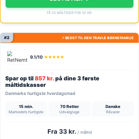
FÅ 20 MÅLTIDER FOR 35 KR.
#2
⚡ BEDST TIL DEN TRAVLE BØRNEFAMILIE
9.1/10
★★★★★
Spar op til
857 kr.
på dine 3 første
måltidskasser
Danmarks hurtigste hverdagsmad
15 min.
70 Retter
Danske
Markedets hurtigste
Udvalg/uge
Råvarer
Fra 33 kr.
/ måltid