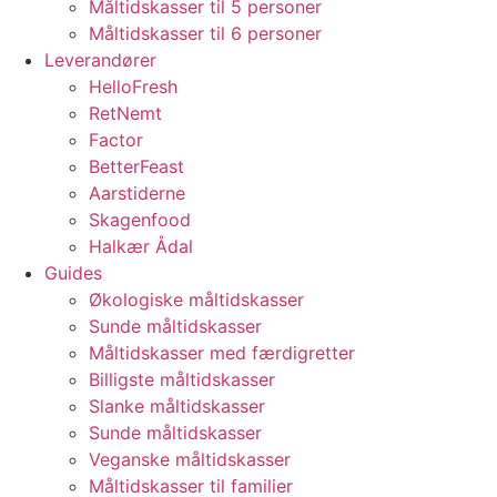
Måltidskasser til 5 personer
Måltidskasser til 6 personer
Leverandører
HelloFresh
RetNemt
Factor
BetterFeast
Aarstiderne
Skagenfood
Halkær Ådal
Guides
Økologiske måltidskasser
Sunde måltidskasser
Måltidskasser med færdigretter
Billigste måltidskasser
Slanke måltidskasser
Sunde måltidskasser
Veganske måltidskasser
Måltidskasser til familier