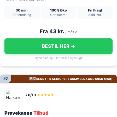
30 min.
100% Øko
Fri Fragt
Tilberedning
Certificeret
Altid inkl.
Fra 43 kr.
/ måltid
BESTIL HER →
Ingen binding. Skift kasse ugentligt.
#7
🇩🇰 BEDST TIL SENIORER (GAMMELDAGS DANSK MAD)
7.8/10
★★★★★
Prøvekasse
Tilbud