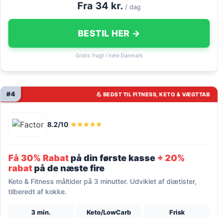
Fra 34 kr.
/ dag
BESTIL HER →
Gratis fragt i hele Danmark
#4
💪 BEDST TIL FITNESS, KETO & VÆGTTAB
8.2/10
★★★★★
Få 30% Rabat
på din første kasse
+ 20%
rabat
på de næste fire
Keto & Fitness måltider på 3 minutter. Udviklet af diætister,
tilberedt af kokke.
3 min.
Keto/LowCarb
Frisk