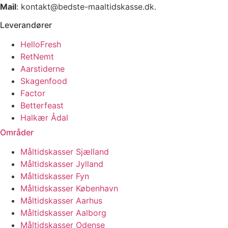
Mail
: kontakt@bedste-maaltidskasse.dk.
Leverandører
HelloFresh
RetNemt
Aarstiderne
Skagenfood
Factor
Betterfeast
Halkær Ådal
Områder
Måltidskasser Sjælland
Måltidskasser Jylland
Måltidskasser Fyn
Måltidskasser København
Måltidskasser Aarhus
Måltidskasser Aalborg
Måltidskasser Odense