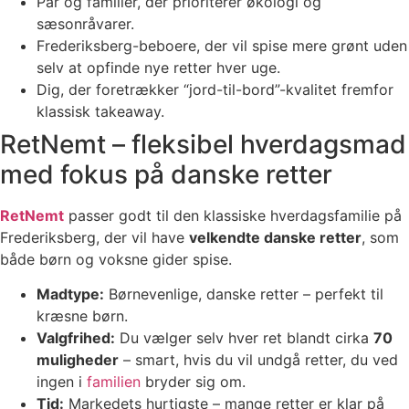
Par og familier, der prioriterer økologi og
sæsonråvarer.
Frederiksberg-beboere, der vil spise mere grønt uden
selv at opfinde nye retter hver uge.
Dig, der foretrækker “jord-til-bord”-kvalitet fremfor
klassisk takeaway.
RetNemt – fleksibel hverdagsmad
med fokus på danske retter
RetNemt
passer godt til den klassiske hverdagsfamilie på
Frederiksberg, der vil have
velkendte danske retter
, som
både børn og voksne gider spise.
Madtype:
Børnevenlige, danske retter – perfekt til
kræsne børn.
Valgfrihed:
Du vælger selv hver ret blandt cirka
70
muligheder
– smart, hvis du vil undgå retter, du ved
ingen i
familien
bryder sig om.
Tid:
Markedets hurtigste – mange retter er klar på