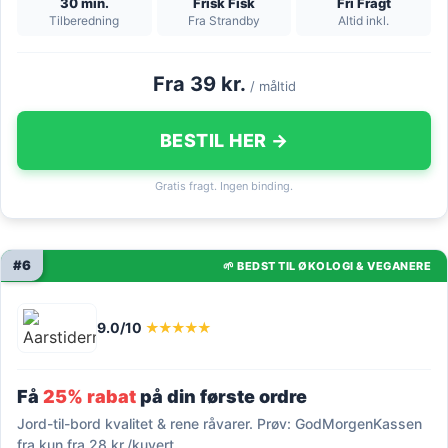
30 min.
Frisk Fisk
Fri Fragt
Tilberedning
Fra Strandby
Altid inkl.
Fra 39 kr.
/ måltid
BESTIL HER →
Gratis fragt. Ingen binding.
#6
🌱 BEDST TIL ØKOLOGI & VEGANERE
9.0/10
★★★★★
Få
25% rabat
på din første ordre
Jord-til-bord kvalitet & rene råvarer. Prøv: GodMorgenKassen
fra kun fra 28 kr./kuvert