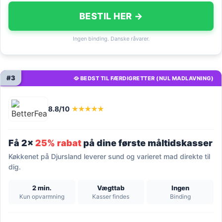
BESTIL HER →
Ingen binding. Danske råvarer.
#3
🥘 BEDST TIL FÆRDIGRETTER (NUL MADLAVNING)
8.8/10
★★★★★
Få 2x
25% rabat
på dine første måltidskasser
Køkkenet på Djursland leverer sund og varieret mad direkte til
dig.
2 min.
Vægttab
Ingen
Kun opvarmning
Kasser findes
Binding