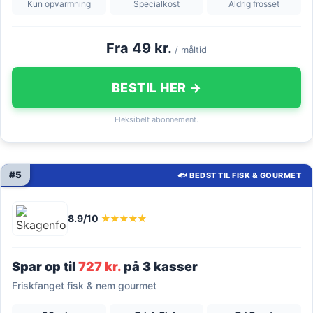
Kun opvarmning
Specialkost
Aldrig frosset
Fra 49 kr.
/ måltid
BESTIL HER →
Fleksibelt abonnement.
#5
🐟 BEDST TIL FISK & GOURMET
8.9/10
★★★★★
Spar op til
727 kr.
på 3 kasser
Friskfanget fisk & nem gourmet