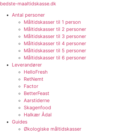
Videre
bedste-maaltidskasse.dk
til
Antal personer
indhold
Måltidskasser til 1 person
Måltidskasser til 2 personer
Måltidskasser til 3 personer
Måltidskasser til 4 personer
Måltidskasser til 5 personer
Måltidskasser til 6 personer
Leverandører
HelloFresh
RetNemt
Factor
BetterFeast
Aarstiderne
Skagenfood
Halkær Ådal
Guides
Økologiske måltidskasser