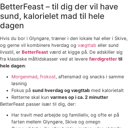
BetterFeast – til dig der vil have
sund, kalorielet mad til hele
dagen
Hvis du bor i Glyngøre, træner i den lokale hal eller i Skive,
og gerne vil kombinere hverdag og
vægttab
eller sund
livsstil, er
BetterFeast
værd at kigge på. De adskiller sig
fra klassiske måltidskasser ved at levere
færdigretter
til
hele dagen
:
Morgenmad
,
frokost
, aftensmad og snacks i samme
løsning
Fokus på
sund hverdag og vægttab
med kalorie­talt
Retterne skal kun
varmes op i ca. 2 minutter
BetterFeast passer især til dig, der:
Har travlt med arbejde og familieliv, og ofte er på
farten mellem Glyngøre, Skive og omegn