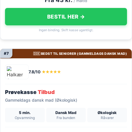
/ måltid
BESTIL HER →
Ingen binding. Skift kasse ugentligt.
#7
🇩🇰 BEDST TIL SENIORER (GAMMELDAGS DANSK MAD)
7.8/10
★★★★★
Prøvekasse
Tilbud
Gammeldags dansk mad (Økologisk)
5 min.
Dansk Mad
Økologisk
Opvarmning
Fra bunden
Råvarer