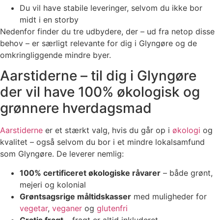
Du vil have stabile leveringer, selvom du ikke bor
midt i en storby
Nedenfor finder du tre udbydere, der – ud fra netop disse
behov – er særligt relevante for dig i Glyngøre og de
omkringliggende mindre byer.
Aarstiderne – til dig i Glyngøre
der vil have 100% økologisk og
grønnere hverdagsmad
Aarstiderne
er et stærkt valg, hvis du går op i
økologi
og
kvalitet – også selvom du bor i et mindre lokalsamfund
som Glyngøre. De leverer nemlig:
100% certificeret økologiske råvarer
– både grønt,
mejeri og kolonial
Grøntsagsrige måltidskasser
med muligheder for
vegetar
,
veganer
og
glutenfri
Gratis fragt
– fragt er altid inkluderet