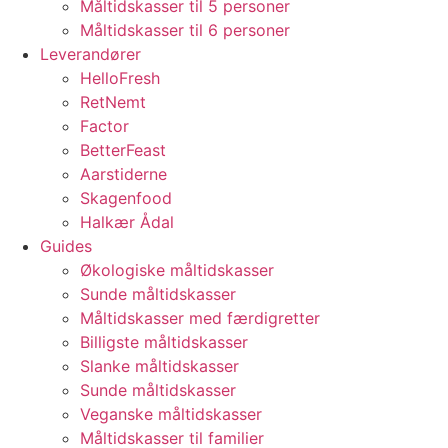
Måltidskasser til 5 personer
Måltidskasser til 6 personer
Leverandører
HelloFresh
RetNemt
Factor
BetterFeast
Aarstiderne
Skagenfood
Halkær Ådal
Guides
Økologiske måltidskasser
Sunde måltidskasser
Måltidskasser med færdigretter
Billigste måltidskasser
Slanke måltidskasser
Sunde måltidskasser
Veganske måltidskasser
Måltidskasser til familier