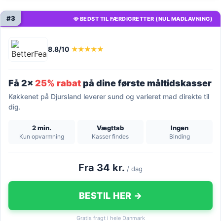
#3
🥘 BEDST TIL FÆRDIGRETTER (NUL MADLAVNING)
8.8/10
★★★★★
Få 2x
25% rabat
på dine første måltidskasser
Køkkenet på Djursland leverer sund og varieret mad direkte til
dig.
2 min.
Vægttab
Ingen
Kun opvarmning
Kasser findes
Binding
Fra 34 kr.
/ dag
BESTIL HER →
Gratis fragt i hele Danmark