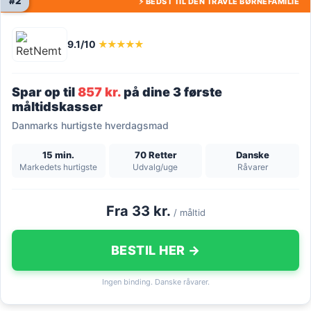
#2
⚡ BEDST TIL DEN TRAVLE BØRNEFAMILIE
9.1/10
★★★★★
Spar op til
857 kr.
på dine 3 første
måltidskasser
Danmarks hurtigste hverdagsmad
15 min.
70 Retter
Danske
Markedets hurtigste
Udvalg/uge
Råvarer
Fra 33 kr.
/ måltid
BESTIL HER →
Ingen binding. Danske råvarer.