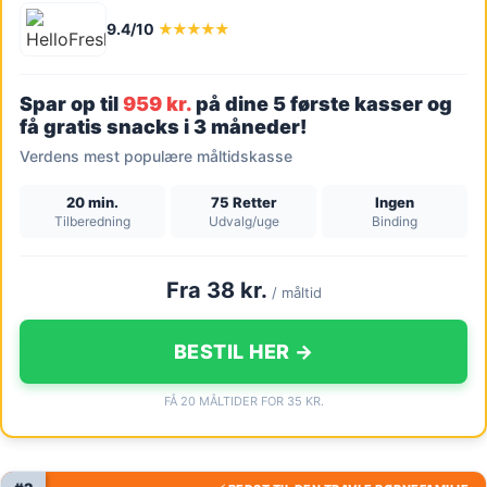
9.4/10
★★★★★
Spar op til
959 kr.
på dine 5 første kasser og
få gratis snacks i 3 måneder!
Verdens mest populære måltidskasse
20 min.
75 Retter
Ingen
Tilberedning
Udvalg/uge
Binding
Fra 38 kr.
/ måltid
BESTIL HER →
FÅ 20 MÅLTIDER FOR 35 KR.