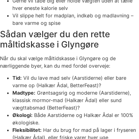
Gerne vil tabe dig eller holde vægten uden at tælle
hver eneste kalorie selv
Vil slippe helt for madplan, indkøb og madlavning –
bare varme og spise
Sådan vælger du den rette
måltidskasse i Glyngøre
Når du skal vælge måltidskasse i Glyngøre og de
nærliggende byer, kan du med fordel overveje:
Tid:
Vil du lave mad selv (Aarstiderne) eller bare
varme op (Halkær Ådal, BetterFeast)?
Madtype:
Grøntsagsrig og moderne (Aarstiderne),
klassisk mormor-mad (Halkær Ådal) eller sund
vægttabsmad (BetterFeast)?
Økologi:
Både Aarstiderne og Halkær Ådal er 100%
økologiske.
Fleksibilitet:
Har du brug for mad på lager i fryseren
(Halkær Ådal), eller friske varer hver uge