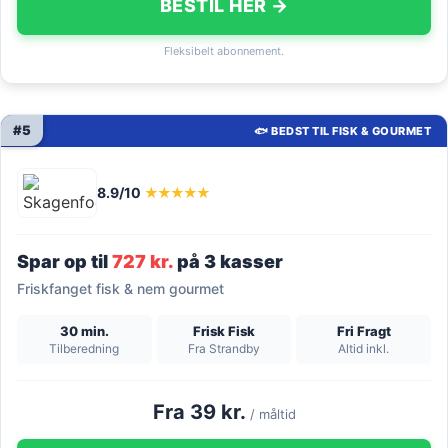
BESTIL HER →
Fleksibelt abonnement.
#5
🐟 BEDST TIL FISK & GOURMET
8.9/10
★★★★★
Spar op til
727 kr.
på 3 kasser
Friskfanget fisk & nem gourmet
30 min.
Frisk Fisk
Fri Fragt
Tilberedning
Fra Strandby
Altid inkl.
Fra 39 kr.
/ måltid