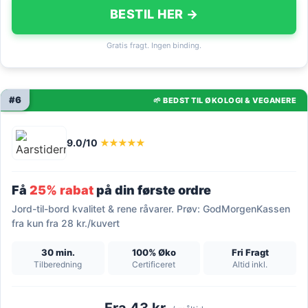
BESTIL HER →
Gratis fragt. Ingen binding.
#6
🌱 BEDST TIL ØKOLOGI & VEGANERE
9.0/10
★★★★★
Få
25% rabat
på din første ordre
Jord-til-bord kvalitet & rene råvarer. Prøv: GodMorgenKassen
fra kun fra 28 kr./kuvert
30 min.
100% Øko
Fri Fragt
Tilberedning
Certificeret
Altid inkl.
Fra 43 kr.