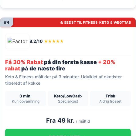
#4
💪 BEDST TIL FITNESS, KETO & VÆGTTAB
8.2/10
★★★★★
Få 30% Rabat
på din første kasse
+ 20%
rabat
på de næste fire
Keto & Fitness måltider på 3 minutter. Udviklet af diætister,
tilberedt af kokke.
3 min.
Keto/LowCarb
Frisk
Kun opvarmning
Specialkost
Aldrig frosset
Fra 49 kr.
/ måltid