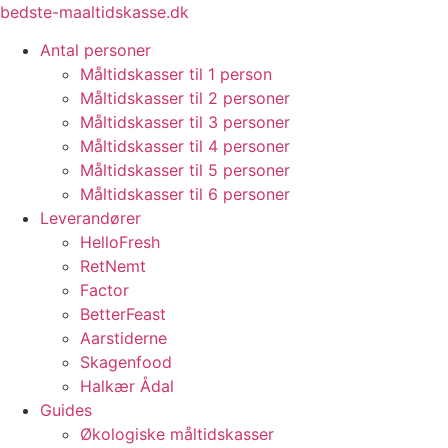
Videre
bedste-maaltidskasse.dk
til
Antal personer
indhold
Måltidskasser til 1 person
Måltidskasser til 2 personer
Måltidskasser til 3 personer
Måltidskasser til 4 personer
Måltidskasser til 5 personer
Måltidskasser til 6 personer
Leverandører
HelloFresh
RetNemt
Factor
BetterFeast
Aarstiderne
Skagenfood
Halkær Ådal
Guides
Økologiske måltidskasser