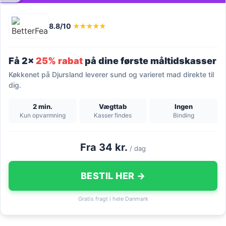
8.8/10
★★★★★
Få 2x
25% rabat
på dine første måltidskasser
Køkkenet på Djursland leverer sund og varieret mad direkte til
dig.
2 min.
Vægttab
Ingen
Kun opvarmning
Kasser findes
Binding
Fra 34 kr.
/ dag
BESTIL HER →
Gratis fragt i hele Danmark