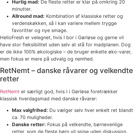
Hurtig mad:
De fleste retter er klar på omkring 20
minutter.
Allround mad:
Kombination af klassiske retter og
verdenskøkken, så I kan variere mellem trygge
favoritter og nye smage.
HelloFresh er velegnet, hvis I bor i Gørløse og gerne vil
have stor fleksibilitet uden selv at stå for madplanen. Dog
er de ikke 100% økologiske – de bruger enkelte øko-varer,
men fokus er mere på udvalg og nemhed.
RetNemt – danske råvarer og velkendte
retter
RetNemt
er særligt god, hvis I i Gørløse foretrækker
klassisk hverdagsmad med danske råvarer:
Max valgfrihed:
Du vælger selv hver enkelt ret blandt
ca. 70 muligheder.
Danske retter:
Fokus på velkendte, børnevenlige
retter, som de fleste børn vil spise uden diskussion.