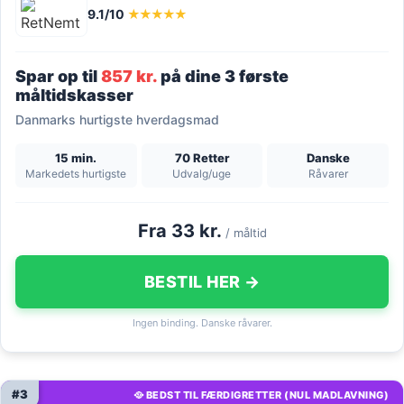
9.1/10
★★★★★
Spar op til
857 kr.
på dine 3 første
måltidskasser
Danmarks hurtigste hverdagsmad
15 min.
70 Retter
Danske
Markedets hurtigste
Udvalg/uge
Råvarer
Fra 33 kr.
/ måltid
BESTIL HER →
Ingen binding. Danske råvarer.
#3
🥘 BEDST TIL FÆRDIGRETTER (NUL MADLAVNING)