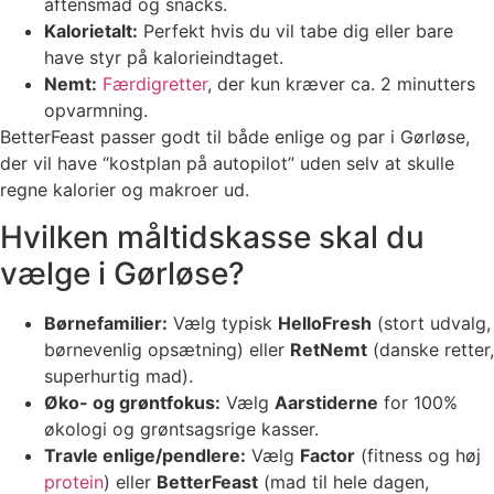
aftensmad og snacks.
Kalorietalt:
Perfekt hvis du vil tabe dig eller bare
have styr på kalorieindtaget.
Nemt:
Færdigretter
, der kun kræver ca. 2 minutters
opvarmning.
BetterFeast passer godt til både enlige og par i Gørløse,
der vil have “kostplan på autopilot” uden selv at skulle
regne kalorier og makroer ud.
Hvilken måltidskasse skal du
vælge i Gørløse?
Børnefamilier:
Vælg typisk
HelloFresh
(stort udvalg,
børnevenlig opsætning) eller
RetNemt
(danske retter,
superhurtig mad).
Øko- og grøntfokus:
Vælg
Aarstiderne
for 100%
økologi og grøntsagsrige kasser.
Travle enlige/pendlere:
Vælg
Factor
(fitness og høj
protein
) eller
BetterFeast
(mad til hele dagen,