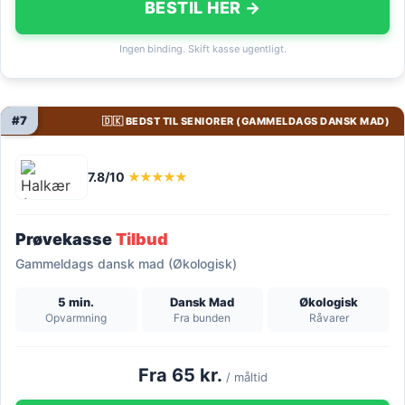
BESTIL HER →
Ingen binding. Skift kasse ugentligt.
#7
🇩🇰 BEDST TIL SENIORER (GAMMELDAGS DANSK MAD)
7.8/10
★★★★★
Prøvekasse
Tilbud
Gammeldags dansk mad (Økologisk)
5 min.
Dansk Mad
Økologisk
Opvarmning
Fra bunden
Råvarer
Fra 65 kr.
/ måltid