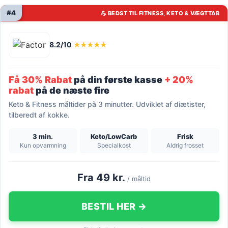
#4
💪 BEDST TIL FITNESS, KETO & VÆGTTAB
8.2/10
★★★★★
Få 30% Rabat
på din første kasse
+ 20%
rabat
på de næste fire
Keto & Fitness måltider på 3 minutter. Udviklet af diætister,
tilberedt af kokke.
3 min.
Keto/LowCarb
Frisk
Kun opvarmning
Specialkost
Aldrig frosset
Fra 49 kr.
/ måltid
BESTIL HER →