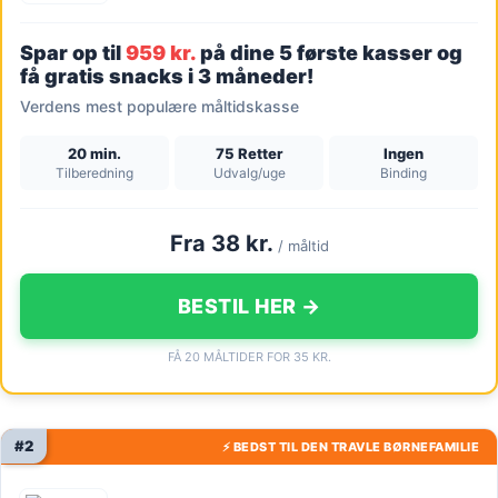
Spar op til
959 kr.
på dine 5 første kasser og
få gratis snacks i 3 måneder!
Verdens mest populære måltidskasse
20 min.
75 Retter
Ingen
Tilberedning
Udvalg/uge
Binding
Fra 38 kr.
/ måltid
BESTIL HER →
FÅ 20 MÅLTIDER FOR 35 KR.
#2
⚡ BEDST TIL DEN TRAVLE BØRNEFAMILIE