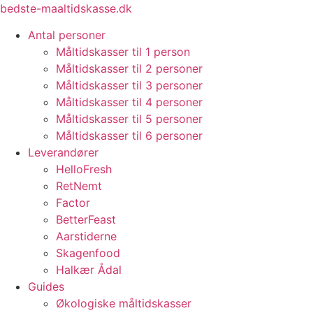
Videre
bedste-maaltidskasse.dk
til
Antal personer
indhold
Måltidskasser til 1 person
Måltidskasser til 2 personer
Måltidskasser til 3 personer
Måltidskasser til 4 personer
Måltidskasser til 5 personer
Måltidskasser til 6 personer
Leverandører
HelloFresh
RetNemt
Factor
BetterFeast
Aarstiderne
Skagenfood
Halkær Ådal
Guides
Økologiske måltidskasser