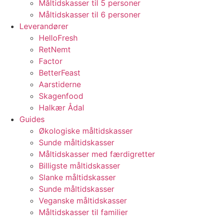
Måltidskasser til 5 personer
Måltidskasser til 6 personer
Leverandører
HelloFresh
RetNemt
Factor
BetterFeast
Aarstiderne
Skagenfood
Halkær Ådal
Guides
Økologiske måltidskasser
Sunde måltidskasser
Måltidskasser med færdigretter
Billigste måltidskasser
Slanke måltidskasser
Sunde måltidskasser
Veganske måltidskasser
Måltidskasser til familier