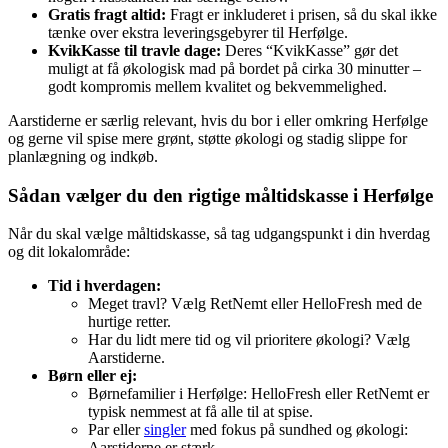
Gratis fragt altid:
Fragt er inkluderet i prisen, så du skal ikke
tænke over ekstra leveringsgebyrer til Herfølge.
KvikKasse til travle dage:
Deres “KvikKasse” gør det
muligt at få økologisk mad på bordet på cirka 30 minutter –
godt kompromis mellem kvalitet og bekvemmelighed.
Aarstiderne er særlig relevant, hvis du bor i eller omkring Herfølge
og gerne vil spise mere grønt, støtte økologi og stadig slippe for
planlægning og indkøb.
Sådan vælger du den rigtige måltidskasse i Herfølge
Når du skal vælge måltidskasse, så tag udgangspunkt i din hverdag
og dit lokalområde:
Tid i hverdagen:
Meget travl? Vælg RetNemt eller HelloFresh med de
hurtige retter.
Har du lidt mere tid og vil prioritere økologi? Vælg
Aarstiderne.
Børn eller ej:
Børnefamilier i Herfølge: HelloFresh eller RetNemt er
typisk nemmest at få alle til at spise.
Par eller
singler
med fokus på sundhed og økologi:
Aarstiderne er stærk.