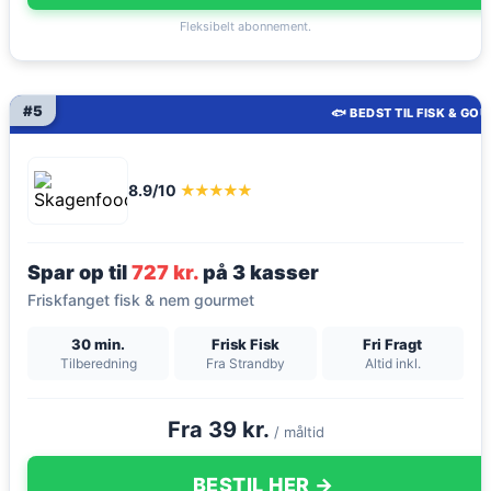
Fleksibelt abonnement.
#5
🐟 BEDST TIL FISK & GO
8.9/10
★★★★★
Spar op til
727 kr.
på 3 kasser
Friskfanget fisk & nem gourmet
30 min.
Frisk Fisk
Fri Fragt
Tilberedning
Fra Strandby
Altid inkl.
Fra 39 kr.
/ måltid
BESTIL HER →