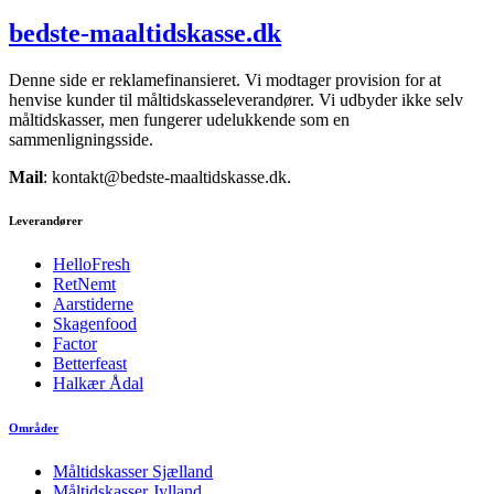
bedste-maaltidskasse.dk
Denne side er reklamefinansieret. Vi modtager provision for at
henvise kunder til måltidskasseleverandører. Vi udbyder ikke selv
måltidskasser, men fungerer udelukkende som en
sammenligningsside.
Mail
: kontakt@bedste-maaltidskasse.dk.
Leverandører
HelloFresh
RetNemt
Aarstiderne
Skagenfood
Factor
Betterfeast
Halkær Ådal
Områder
Måltidskasser Sjælland
Måltidskasser Jylland