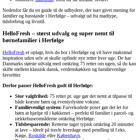
Nedenfor får du en guide til de udbydere, der især giver mening for
familier og husstande i Herfølge – udvalgt ud fra madtype,
tidsforbrug og livsstil.
HelloFresh – størst udvalg og super nemt til
børnefamilier i Herfølge
HelloFresh
er oplagt, hvis du bor i Herfølge og vil have maksimal
inspiration uden selv at skulle opfinde nye retter hver uge. De har
Danmarks største udvalg med omkring 75 retter om ugen, så du kan
skifte mellem klassisk dansk, verdenskøkken og familievenlige
favoritter.
Derfor passer HelloFresh godt til Herfølge:
Stor valgfrihed:
75 retter pr. uge gør det nemt at tilpasse til
både kræsne børn og eventyrlystne voksne.
Familievenligt system:
Farvekodede poser gør det let for
børn at hjælpe til i køkkenet – perfekt til familier i parcel- og
rækkehuseområderne omkring Herfølge.
Tidsbesparende:
Retterne tager typisk omkring 20 minutter
at lave – ideelt på travle hverdage med pendling til f.eks.
Køge,
Roskilde
eller
København
.