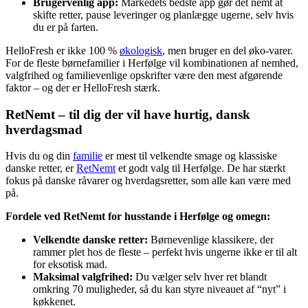
Brugervenlig app:
Markedets bedste app gør det nemt at
skifte retter, pause leveringer og planlægge ugerne, selv hvis
du er på farten.
HelloFresh er ikke 100 %
økologisk
, men bruger en del øko-varer.
For de fleste børnefamilier i Herfølge vil kombinationen af nemhed,
valgfrihed og familievenlige opskrifter være den mest afgørende
faktor – og der er HelloFresh stærk.
RetNemt – til dig der vil have hurtig, dansk
hverdagsmad
Hvis du og din
familie
er mest til velkendte smage og klassiske
danske retter, er
RetNemt
et godt valg til Herfølge. De har stærkt
fokus på danske råvarer og hverdagsretter, som alle kan være med
på.
Fordele ved RetNemt for husstande i Herfølge og omegn:
Velkendte danske retter:
Børnevenlige klassikere, der
rammer plet hos de fleste – perfekt hvis ungerne ikke er til alt
for eksotisk mad.
Maksimal valgfrihed:
Du vælger selv hver ret blandt
omkring 70 muligheder, så du kan styre niveauet af “nyt” i
køkkenet.