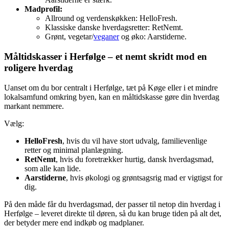
Madprofil:
Allround og verdenskøkken: HelloFresh.
Klassiske danske hverdagsretter: RetNemt.
Grønt, vegetar/
veganer
og øko: Aarstiderne.
Måltidskasser i Herfølge – et nemt skridt mod en
roligere hverdag
Uanset om du bor centralt i Herfølge, tæt på Køge eller i et mindre
lokalsamfund omkring byen, kan en måltidskasse gøre din hverdag
markant nemmere.
Vælg:
HelloFresh
, hvis du vil have stort udvalg, familievenlige
retter og minimal planlægning.
RetNemt
, hvis du foretrækker hurtig, dansk hverdagsmad,
som alle kan lide.
Aarstiderne
, hvis økologi og grøntsagsrig mad er vigtigst for
dig.
På den måde får du hverdagsmad, der passer til netop din hverdag i
Herfølge – leveret direkte til døren, så du kan bruge tiden på alt det,
der betyder mere end indkøb og madplaner.