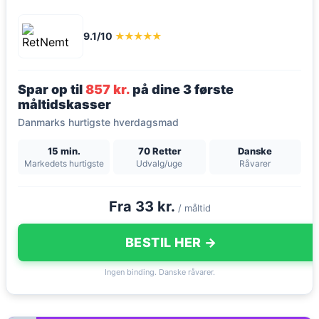
9.1/10
★★★★★
Spar op til
857 kr.
på dine 3 første
måltidskasser
Danmarks hurtigste hverdagsmad
15 min.
70 Retter
Danske
Markedets hurtigste
Udvalg/uge
Råvarer
Fra 33 kr.
/ måltid
BESTIL HER →
Ingen binding. Danske råvarer.