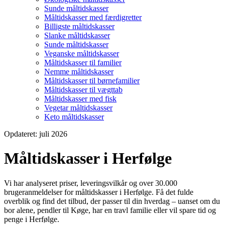
Sunde måltidskasser
Måltidskasser med færdigretter
Billigste måltidskasser
Slanke måltidskasser
Sunde måltidskasser
Veganske måltidskasser
Måltidskasser til familier
Nemme måltidskasser
Måltidskasser til børnefamilier
Måltidskasser til vægttab
Måltidskasser med fisk
Vegetar måltidskasser
Keto måltidskasser
Opdateret: juli 2026
Måltidskasser i Herfølge
Vi har analyseret priser, leveringsvilkår og over 30.000
brugeranmeldelser for måltidskasser i Herfølge. Få det fulde
overblik og find det tilbud, der passer til din hverdag – uanset om du
bor alene, pendler til Køge, har en travl familie eller vil spare tid og
penge i Herfølge.