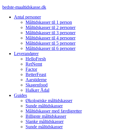
Videre
bedste-maaltidskasse.dk
til
Antal personer
indhold
Måltidskasser til 1 person
Måltidskasser til 2 personer
Måltidskasser til 3 personer
Måltidskasser til 4 personer
Måltidskasser til 5 personer
Måltidskasser til 6 personer
Leverandører
HelloFresh
RetNemt
Factor
BetterFeast
Aarstiderne
Skagenfood
Halkær Ådal
Guides
Økologiske måltidskasser
Sunde måltidskasser
Måltidskasser med færdigretter
Billigste måltidskasser
Slanke måltidskasser
Sunde måltidskasser