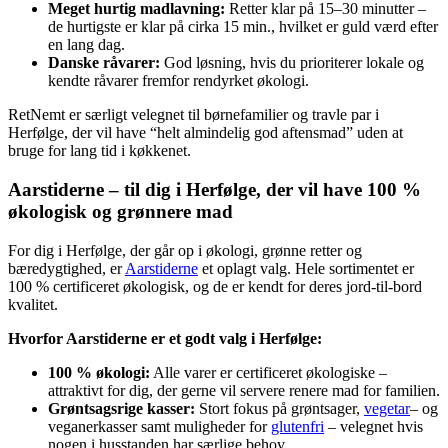
Meget hurtig madlavning:
Retter klar på 15–30 minutter –
de hurtigste er klar på cirka 15 min., hvilket er guld værd efter
en lang dag.
Danske råvarer:
God løsning, hvis du prioriterer lokale og
kendte råvarer fremfor rendyrket økologi.
RetNemt er særligt velegnet til børnefamilier og travle par i
Herfølge, der vil have “helt almindelig god aftensmad” uden at
bruge for lang tid i køkkenet.
Aarstiderne – til dig i Herfølge, der vil have 100 %
økologisk og grønnere mad
For dig i Herfølge, der går op i økologi, grønne retter og
bæredygtighed, er
Aarstiderne
et oplagt valg. Hele sortimentet er
100 % certificeret økologisk, og de er kendt for deres jord-til-bord
kvalitet.
Hvorfor Aarstiderne er et godt valg i Herfølge:
100 % økologi:
Alle varer er certificeret økologiske –
attraktivt for dig, der gerne vil servere renere mad for familien.
Grøntsagsrige kasser:
Stort fokus på grøntsager,
vegetar
– og
veganerkasser samt muligheder for
glutenfri
– velegnet hvis
nogen i husstanden har særlige behov.