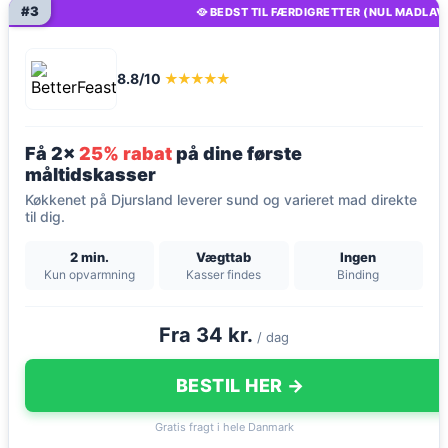
#3
🥘 BEDST TIL FÆRDIGRETTER (NUL MADLAV
8.8/10
★★★★★
Få 2x
25% rabat
på dine første
måltidskasser
Køkkenet på Djursland leverer sund og varieret mad direkte
til dig.
2 min.
Vægttab
Ingen
Kun opvarmning
Kasser findes
Binding
Fra 34 kr.
/ dag
BESTIL HER →
Gratis fragt i hele Danmark