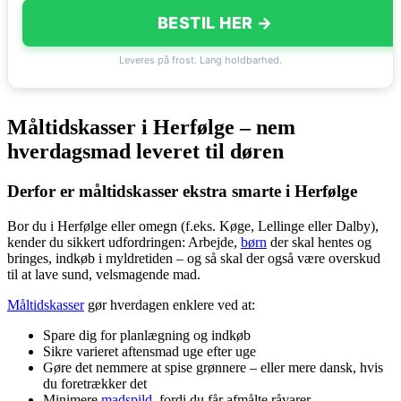
BESTIL HER →
Leveres på frost. Lang holdbarhed.
Måltidskasser i Herfølge – nem
hverdagsmad leveret til døren
Derfor er måltidskasser ekstra smarte i Herfølge
Bor du i Herfølge eller omegn (f.eks. Køge, Lellinge eller Dalby),
kender du sikkert udfordringen: Arbejde,
børn
der skal hentes og
bringes, indkøb i myldretiden – og så skal der også være overskud
til at lave sund, velsmagende mad.
Måltidskasser
gør hverdagen enklere ved at:
Spare dig for planlægning og indkøb
Sikre varieret aftensmad uge efter uge
Gøre det nemmere at spise grønnere – eller mere dansk, hvis
du foretrækker det
Minimere
madspild
, fordi du får afmålte råvarer