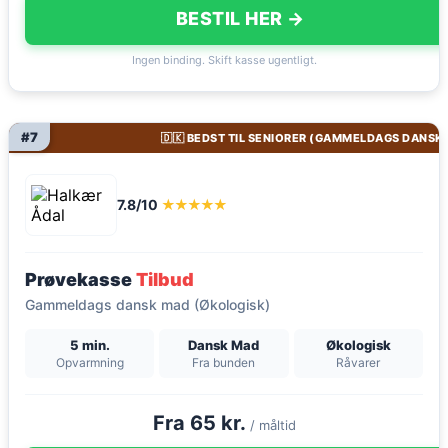
BESTIL HER →
Ingen binding. Skift kasse ugentligt.
#7
🇩🇰 BEDST TIL SENIORER (GAMMELDAGS DANSK
7.8/10
★★★★★
Prøvekasse
Tilbud
Gammeldags dansk mad (Økologisk)
5 min.
Dansk Mad
Økologisk
Opvarmning
Fra bunden
Råvarer
Fra 65 kr.
/ måltid