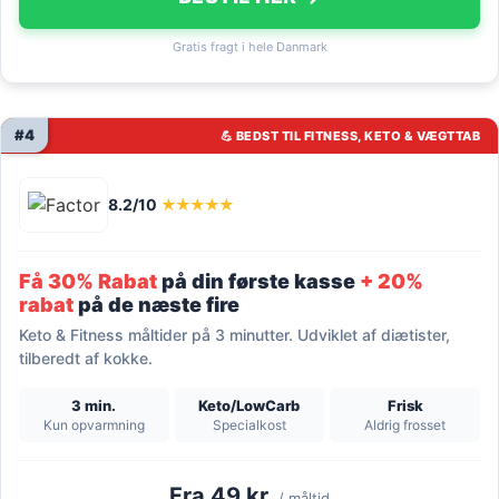
Gratis fragt i hele Danmark
#4
💪 BEDST TIL FITNESS, KETO & VÆGTTAB
8.2/10
★★★★★
Få 30% Rabat
på din første kasse
+ 20%
rabat
på de næste fire
Keto & Fitness måltider på 3 minutter. Udviklet af diætister,
tilberedt af kokke.
3 min.
Keto/LowCarb
Frisk
Kun opvarmning
Specialkost
Aldrig frosset
Fra 49 kr.
/ måltid