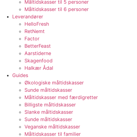
Måltidskasser til 5 personer
Måltidskasser til 6 personer
Leverandører
HelloFresh
RetNemt
Factor
BetterFeast
Aarstiderne
Skagenfood
Halkær Ådal
Guides
Økologiske måltidskasser
Sunde måltidskasser
Måltidskasser med færdigretter
Billigste måltidskasser
Slanke måltidskasser
Sunde måltidskasser
Veganske måltidskasser
Måltidskasser til familier