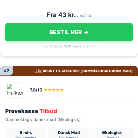
Fra 43 kr.
/ måltid
BESTIL HER →
Ingen binding. Skift kasse ugentligt.
#7
🇩🇰 BEDST TIL SENIORER (GAMMELDAGS DANSK MAD)
7.8/10
★★★★★
Prøvekasse
Tilbud
Gammeldags dansk mad (Økologisk)
5 min.
Dansk Mad
Økologisk
Opvarmning
Fra bunden
Råvarer