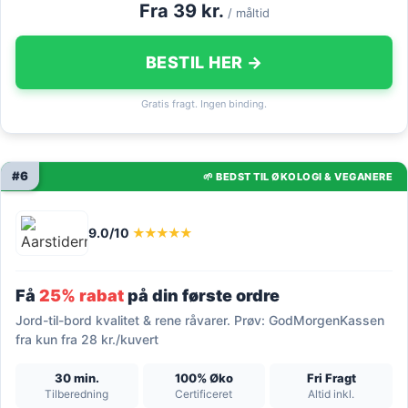
Fra 39 kr.
/ måltid
BESTIL HER →
Gratis fragt. Ingen binding.
#6
🌱 BEDST TIL ØKOLOGI & VEGANERE
9.0/10
★★★★★
Få
25% rabat
på din første ordre
Jord-til-bord kvalitet & rene råvarer. Prøv: GodMorgenKassen
fra kun fra 28 kr./kuvert
30 min.
100% Øko
Fri Fragt
Tilberedning
Certificeret
Altid inkl.