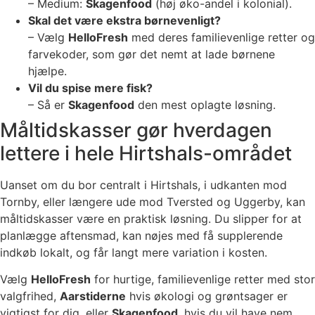
– Medium:
Skagenfood
(høj øko-andel i kolonial).
Skal det være ekstra børnevenligt?
– Vælg
HelloFresh
med deres familievenlige retter og
farvekoder, som gør det nemt at lade børnene
hjælpe.
Vil du spise mere fisk?
– Så er
Skagenfood
den mest oplagte løsning.
Måltidskasser gør hverdagen
lettere i hele Hirtshals-området
Uanset om du bor centralt i Hirtshals, i udkanten mod
Tornby, eller længere ude mod Tversted og Uggerby, kan
måltidskasser være en praktisk løsning. Du slipper for at
planlægge aftensmad, kan nøjes med få supplerende
indkøb lokalt, og får langt mere variation i kosten.
Vælg
HelloFresh
for hurtige, familievenlige retter med stor
valgfrihed,
Aarstiderne
hvis økologi og grøntsager er
vigtigst for dig, eller
Skagenfood
, hvis du vil have nem