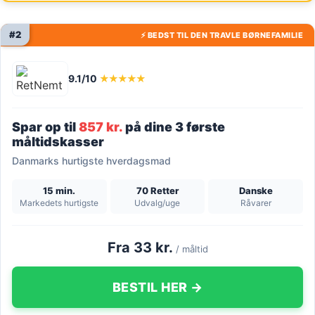
#2
⚡ BEDST TIL DEN TRAVLE BØRNEFAMILIE
9.1/10
★★★★★
Spar op til
857 kr.
på dine 3 første
måltidskasser
Danmarks hurtigste hverdagsmad
15 min.
70 Retter
Danske
Markedets hurtigste
Udvalg/uge
Råvarer
Fra 33 kr.
/ måltid
BESTIL HER →