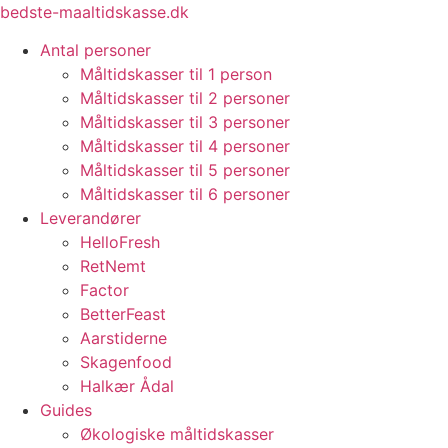
Videre
bedste-maaltidskasse.dk
til
Antal personer
indhold
Måltidskasser til 1 person
Måltidskasser til 2 personer
Måltidskasser til 3 personer
Måltidskasser til 4 personer
Måltidskasser til 5 personer
Måltidskasser til 6 personer
Leverandører
HelloFresh
RetNemt
Factor
BetterFeast
Aarstiderne
Skagenfood
Halkær Ådal
Guides
Økologiske måltidskasser