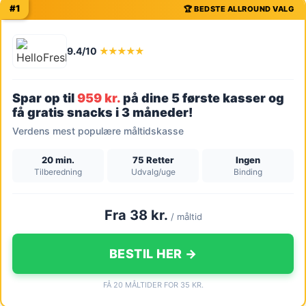
#1
🏆 BEDSTE ALLROUND VALG
9.4/10
★★★★★
Spar op til
959 kr.
på dine 5 første kasser og
få gratis snacks i 3 måneder!
Verdens mest populære måltidskasse
20 min.
75 Retter
Ingen
Tilberedning
Udvalg/uge
Binding
Fra 38 kr.
/ måltid
BESTIL HER →
FÅ 20 MÅLTIDER FOR 35 KR.