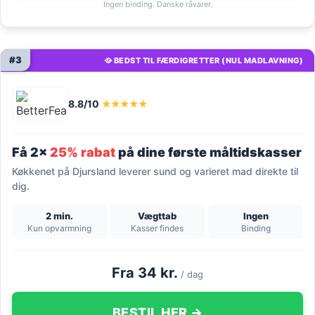
Ingen binding. Danske råvarer.
#3
🥘 BEDST TIL FÆRDIGRETTER (NUL MADLAVNING)
8.8/10
★★★★★
Få 2x
25% rabat
på dine første måltidskasser
Køkkenet på Djursland leverer sund og varieret mad direkte til
dig.
2 min.
Vægttab
Ingen
Kun opvarmning
Kasser findes
Binding
Fra 34 kr.
/ dag
BESTIL HER →