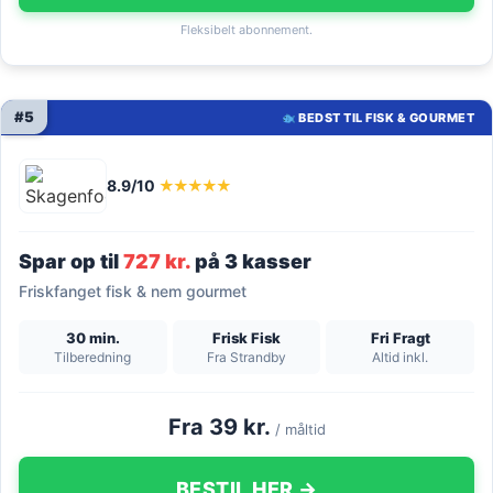
Fleksibelt abonnement.
#5
BEDST TIL FISK & GOURMET
8.9/10
★★★★★
Spar op til
727 kr.
på 3 kasser
Friskfanget fisk & nem gourmet
30 min.
Frisk Fisk
Fri Fragt
Tilberedning
Fra Strandby
Altid inkl.
Fra 39 kr.
/ måltid
BESTIL HER →