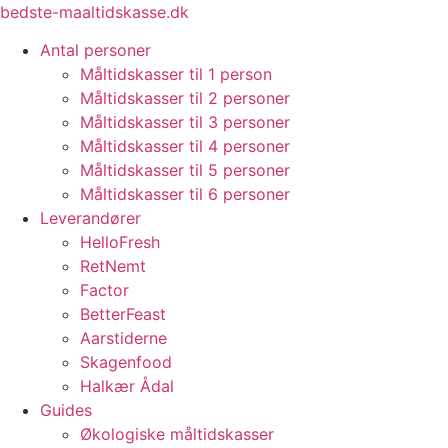
Videre
bedste-maaltidskasse.dk
til
Antal personer
indhold
Måltidskasser til 1 person
Måltidskasser til 2 personer
Måltidskasser til 3 personer
Måltidskasser til 4 personer
Måltidskasser til 5 personer
Måltidskasser til 6 personer
Leverandører
HelloFresh
RetNemt
Factor
BetterFeast
Aarstiderne
Skagenfood
Halkær Ådal
Guides
Økologiske måltidskasser