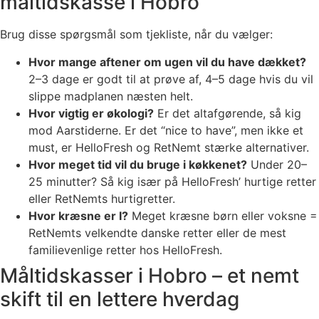
måltidskasse i Hobro
Brug disse spørgsmål som tjekliste, når du vælger:
Hvor mange aftener om ugen vil du have dækket?
2–3 dage er godt til at prøve af, 4–5 dage hvis du vil
slippe madplanen næsten helt.
Hvor vigtig er økologi?
Er det altafgørende, så kig
mod Aarstiderne. Er det “nice to have”, men ikke et
must, er HelloFresh og RetNemt stærke alternativer.
Hvor meget tid vil du bruge i køkkenet?
Under 20–
25 minutter? Så kig især på HelloFresh’ hurtige retter
eller RetNemts hurtigretter.
Hvor kræsne er I?
Meget kræsne børn eller voksne =
RetNemts velkendte danske retter eller de mest
familievenlige retter hos HelloFresh.
Måltidskasser i Hobro – et nemt
skift til en lettere hverdag