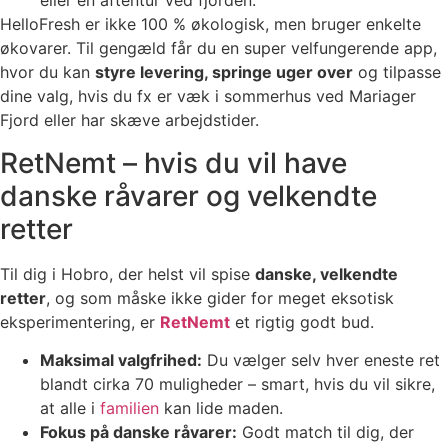
eller en aftentur ved fjorden.
HelloFresh er ikke 100 % økologisk, men bruger enkelte
økovarer. Til gengæld får du en super velfungerende app,
hvor du kan
styre levering, springe uger over
og tilpasse
dine valg, hvis du fx er væk i sommerhus ved Mariager
Fjord eller har skæve arbejdstider.
RetNemt – hvis du vil have
danske råvarer og velkendte
retter
Til dig i Hobro, der helst vil spise
danske, velkendte
retter
, og som måske ikke gider for meget eksotisk
eksperimentering, er
RetNemt
et rigtig godt bud.
Maksimal valgfrihed:
Du vælger selv hver eneste ret
blandt cirka 70 muligheder – smart, hvis du vil sikre,
at alle i
familien
kan lide maden.
Fokus på danske råvarer:
Godt match til dig, der