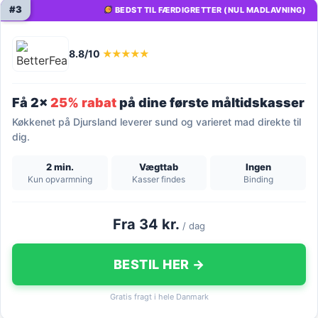
#3
BEDST TIL FÆRDIGRETTER (NUL MADLAVNING)
8.8/10
★★★★★
Få 2x
25% rabat
på dine første måltidskasser
Køkkenet på Djursland leverer sund og varieret mad direkte til
dig.
2 min.
Vægttab
Ingen
Kun opvarmning
Kasser findes
Binding
Fra 34 kr.
/ dag
BESTIL HER →
Gratis fragt i hele Danmark