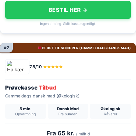
BESTIL HER →
Ingen binding. Skift kasse ugentligt.
#7
BEDST TIL SENIORER (GAMMELDAGS DANSK MAD)
7.8/10
★★★★★
Prøvekasse
Tilbud
Gammeldags dansk mad (Økologisk)
5 min.
Dansk Mad
Økologisk
Opvarmning
Fra bunden
Råvarer
Fra 65 kr.
/ måltid