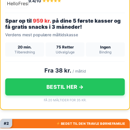
9.4/10
★★★★★
Spar op til
959 kr.
på dine 5 første kasser og
få gratis snacks i 3 måneder!
Verdens mest populære måltidskasse
20 min.
75 Retter
Ingen
Tilberedning
Udvalg/uge
Binding
Fra 38 kr.
/ måltid
BESTIL HER →
FÅ 20 MÅLTIDER FOR 35 KR.
#2
BEDST TIL DEN TRAVLE BØRNEFAMILIE