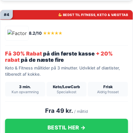
#4
BEDST TIL FITNESS, KETO & VÆGTTAB
8.2/10
★★★★★
Få 30% Rabat
på din første kasse
+ 20%
rabat
på de næste fire
Keto & Fitness måltider på 3 minutter. Udviklet af diætister,
tilberedt af kokke.
3 min.
Keto/LowCarb
Frisk
Kun opvarmning
Specialkost
Aldrig frosset
Fra 49 kr.
/ måltid
BESTIL HER →