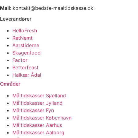
Mail
: kontakt@bedste-maaltidskasse.dk.
Leverandører
HelloFresh
RetNemt
Aarstiderne
Skagenfood
Factor
Betterfeast
Halkær Ådal
Områder
Måltidskasser Sjælland
Måltidskasser Jylland
Måltidskasser Fyn
Måltidskasser København
Måltidskasser Aarhus
Måltidskasser Aalborg