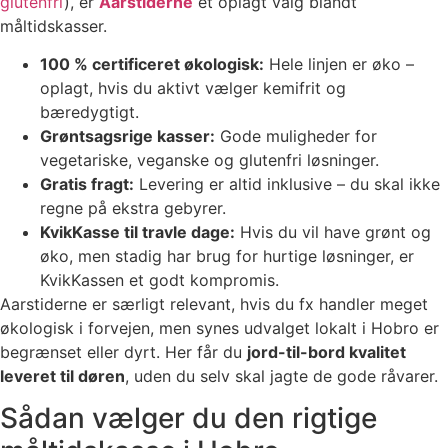
glutenfri
), er
Aarstiderne
et oplagt valg blandt
måltidskasser.
100 % certificeret økologisk:
Hele linjen er øko –
oplagt, hvis du aktivt vælger kemifrit og
bæredygtigt.
Grøntsagsrige kasser:
Gode muligheder for
vegetariske, veganske og glutenfri løsninger.
Gratis fragt:
Levering er altid inklusive – du skal ikke
regne på ekstra gebyrer.
KvikKasse til travle dage:
Hvis du vil have grønt og
øko, men stadig har brug for hurtige løsninger, er
KvikKassen et godt kompromis.
Aarstiderne er særligt relevant, hvis du fx handler meget
økologisk i forvejen, men synes udvalget lokalt i Hobro er
begrænset eller dyrt. Her får du
jord-til-bord kvalitet
leveret til døren
, uden du selv skal jagte de gode råvarer.
Sådan vælger du den rigtige