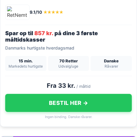
9.1/10
★★★★★
Spar op til
857 kr.
på dine 3 første
måltidskasser
Danmarks hurtigste hverdagsmad
15 min.
70 Retter
Danske
Markedets hurtigste
Udvalg/uge
Råvarer
Fra 33 kr.
/ måltid
BESTIL HER →
Ingen binding. Danske råvarer.