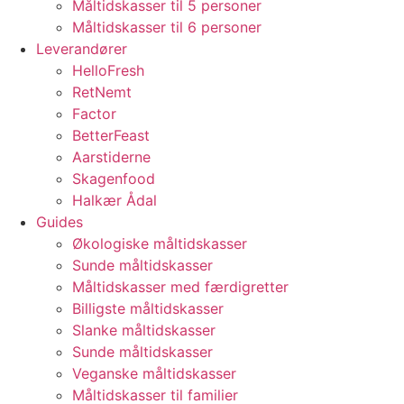
Måltidskasser til 5 personer
Måltidskasser til 6 personer
Leverandører
HelloFresh
RetNemt
Factor
BetterFeast
Aarstiderne
Skagenfood
Halkær Ådal
Guides
Økologiske måltidskasser
Sunde måltidskasser
Måltidskasser med færdigretter
Billigste måltidskasser
Slanke måltidskasser
Sunde måltidskasser
Veganske måltidskasser
Måltidskasser til familier