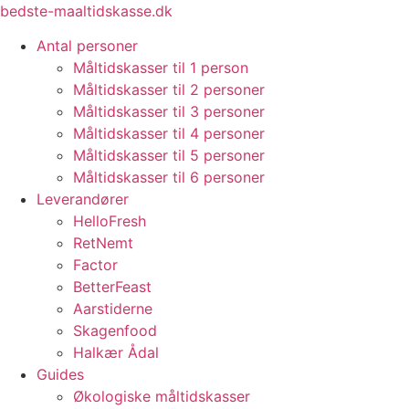
Videre
bedste-maaltidskasse.dk
til
Antal personer
indhold
Måltidskasser til 1 person
Måltidskasser til 2 personer
Måltidskasser til 3 personer
Måltidskasser til 4 personer
Måltidskasser til 5 personer
Måltidskasser til 6 personer
Leverandører
HelloFresh
RetNemt
Factor
BetterFeast
Aarstiderne
Skagenfood
Halkær Ådal
Guides
Økologiske måltidskasser