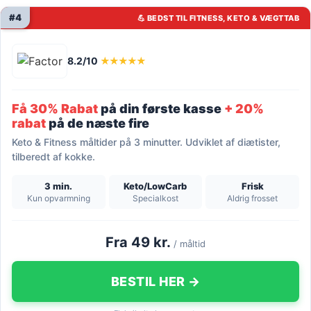
#4
💪 BEDST TIL FITNESS, KETO & VÆGTTAB
8.2/10
★★★★★
Få 30% Rabat
på din første kasse
+ 20%
rabat
på de næste fire
Keto & Fitness måltider på 3 minutter. Udviklet af diætister,
tilberedt af kokke.
3 min.
Keto/LowCarb
Frisk
Kun opvarmning
Specialkost
Aldrig frosset
Fra 49 kr.
/ måltid
BESTIL HER →