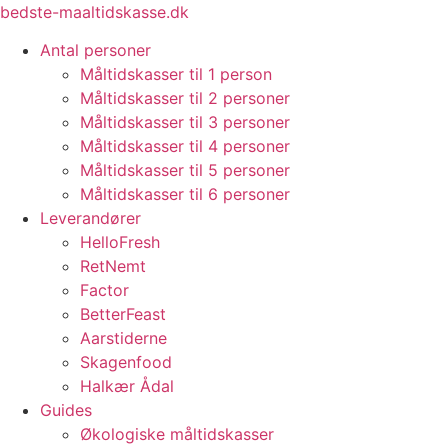
Videre
bedste-maaltidskasse.dk
til
Antal personer
indhold
Måltidskasser til 1 person
Måltidskasser til 2 personer
Måltidskasser til 3 personer
Måltidskasser til 4 personer
Måltidskasser til 5 personer
Måltidskasser til 6 personer
Leverandører
HelloFresh
RetNemt
Factor
BetterFeast
Aarstiderne
Skagenfood
Halkær Ådal
Guides
Økologiske måltidskasser