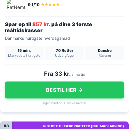
9.1/10
★★★★★
Spar op til
857 kr.
på dine 3 første
måltidskasser
Danmarks hurtigste hverdagsmad
15 min.
70 Retter
Danske
Markedets hurtigste
Udvalg/uge
Råvarer
Fra 33 kr.
/ måltid
BESTIL HER →
Ingen binding. Danske råvarer.
#3
🥘 BEDST TIL FÆRDIGRETTER (NUL MADLAVNING)