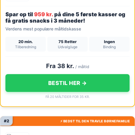
Spar op til
959 kr.
på dine 5 første kasser og
få gratis snacks i 3 måneder!
Verdens mest populære måltidskasse
20 min.
75 Retter
Ingen
Tilberedning
Udvalg/uge
Binding
Fra 38 kr.
/ måltid
BESTIL HER →
FÅ 20 MÅLTIDER FOR 35 KR.
#2
⚡ BEDST TIL DEN TRAVLE BØRNEFAMILIE