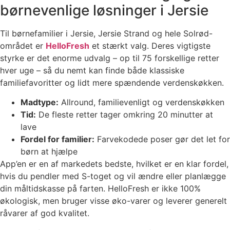
børnevenlige løsninger i Jersie
Til børnefamilier i Jersie, Jersie Strand og hele Solrød-
området er
HelloFresh
et stærkt valg. Deres vigtigste
styrke er det enorme udvalg – op til 75 forskellige retter
hver uge – så du nemt kan finde både klassiske
familiefavoritter og lidt mere spændende verdenskøkken.
Madtype:
Allround, familievenligt og verdenskøkken
Tid:
De fleste retter tager omkring 20 minutter at
lave
Fordel for familier:
Farvekodede poser gør det let for
børn at hjælpe
App’en er en af markedets bedste, hvilket er en klar fordel,
hvis du pendler med S-toget og vil ændre eller planlægge
din måltidskasse på farten. HelloFresh er ikke 100%
økologisk, men bruger visse øko-varer og leverer generelt
råvarer af god kvalitet.