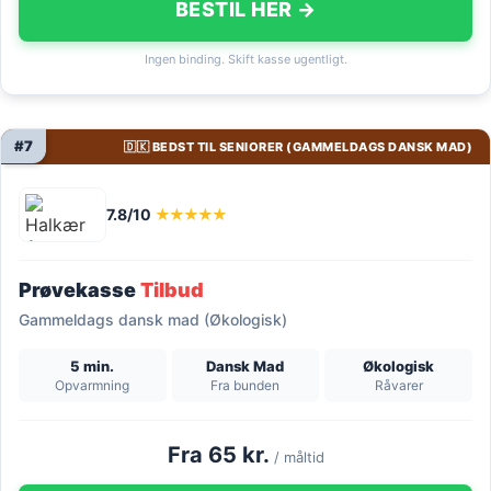
BESTIL HER →
Ingen binding. Skift kasse ugentligt.
#7
🇩🇰 BEDST TIL SENIORER (GAMMELDAGS DANSK MAD)
7.8/10
★★★★★
Prøvekasse
Tilbud
Gammeldags dansk mad (Økologisk)
5 min.
Dansk Mad
Økologisk
Opvarmning
Fra bunden
Råvarer
Fra 65 kr.
/ måltid