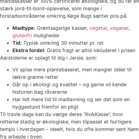
måltidskasser er 100% certificeret økologiske, og du får en
stærk jord-til-bord-oplevelse, som mange i
forstadsområderne omkring Køge Bugt sætter pris på.
Madtype:
Grøntsagsrige kasser,
vegetar
,
veganer
,
glutenfri
muligheder
Tid:
Typisk omkring 30 minutter pr. ret
Ekstra fordel:
Gratis fragt er altid inkluderet i prisen
Aarstiderne er oplagt til dig i Jersie, som:
Vil spise mere plantebaseret, men mangler idéer til
lækre grønne retter
Går op i økologi og kvalitet – og gerne vil kende
historien bag råvarerne
Har lidt mere tid til madlavning og ser det som en
hyggestund fremfor en pligt
Til travle dage kan du vælge deres “KvikKasse”, hvor
retterne stadig er økologiske, men tilpasset et hurtigere
tempo i hverdagen – ideelt, hvis du ofte kommer sent hjem
fra arbejde i byen.