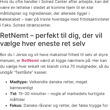
Hvis du ofte handler i Solrød Center efter arbejde, kan det
være en lettelse i stedet at komme hjem til en klar
måltidsplan og ingredienser, der allerede ligger i
køleskabet – især på travle hverdage med fritidsaktiviteter
i f.eks. Solrød Idrætscenter.
RetNemt – perfekt til dig, der vil
vælge hver eneste ret selv
Bor du i Jersie og vil have maksimal frihed til selv at styre
menuen, er
RetNemt
værd at kigge nærmere på. Her kan
du vælge hver enkelt ret blandt cirka 70 muligheder, så du
undgår “fastlåste” kasser.
Madtype:
Velkendte danske retter, meget
børnevenligt
Tid:
15–30 minutter – nogle af markedets hurtigste
måltider
Fokus:
Danske råvarer og retter, der føles trygge for