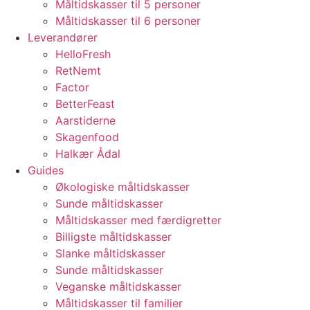
Måltidskasser til 5 personer
Måltidskasser til 6 personer
Leverandører
HelloFresh
RetNemt
Factor
BetterFeast
Aarstiderne
Skagenfood
Halkær Ådal
Guides
Økologiske måltidskasser
Sunde måltidskasser
Måltidskasser med færdigretter
Billigste måltidskasser
Slanke måltidskasser
Sunde måltidskasser
Veganske måltidskasser
Måltidskasser til familier