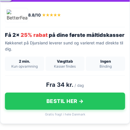
8.8/10
★★★★★
Få 2x
25% rabat
på dine første måltidskasser
Køkkenet på Djursland leverer sund og varieret mad direkte til
dig.
2 min.
Vægttab
Ingen
Kun opvarmning
Kasser findes
Binding
Fra 34 kr.
/ dag
BESTIL HER →
Gratis fragt i hele Danmark