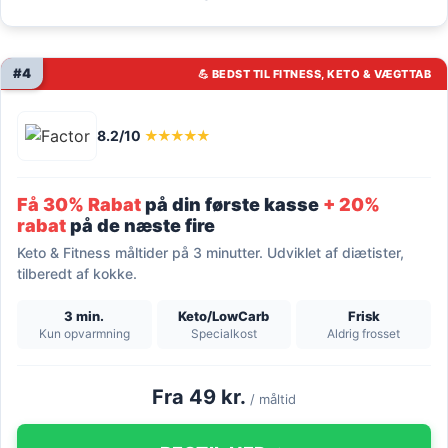
#4
💪 BEDST TIL FITNESS, KETO & VÆGTTAB
8.2/10
★★★★★
Få 30% Rabat
på din første kasse
+ 20%
rabat
på de næste fire
Keto & Fitness måltider på 3 minutter. Udviklet af diætister,
tilberedt af kokke.
3 min.
Keto/LowCarb
Frisk
Kun opvarmning
Specialkost
Aldrig frosset
Fra 49 kr.
/ måltid