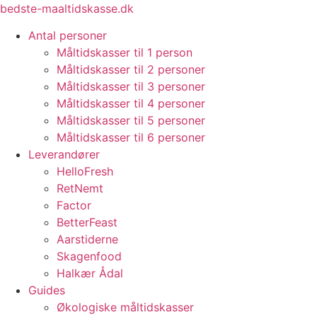
Videre
bedste-maaltidskasse.dk
til
Antal personer
indhold
Måltidskasser til 1 person
Måltidskasser til 2 personer
Måltidskasser til 3 personer
Måltidskasser til 4 personer
Måltidskasser til 5 personer
Måltidskasser til 6 personer
Leverandører
HelloFresh
RetNemt
Factor
BetterFeast
Aarstiderne
Skagenfood
Halkær Ådal
Guides
Økologiske måltidskasser