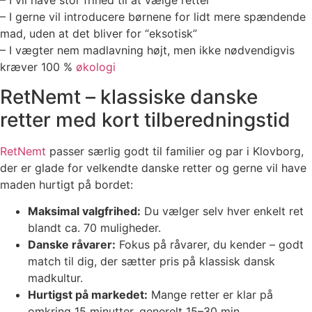
– I vil have stor frihed til at vælge retter
– I gerne vil introducere børnene for lidt mere spændende
mad, uden at det bliver for “eksotisk”
– I vægter nem madlavning højt, men ikke nødvendigvis
kræver 100 %
økologi
RetNemt – klassiske danske
retter med kort tilberedningstid
RetNemt
passer særlig godt til familier og par i Klovborg,
der er glade for velkendte danske retter og gerne vil have
maden hurtigt på bordet:
Maksimal valgfrihed:
Du vælger selv hver enkelt ret
blandt ca. 70 muligheder.
Danske råvarer:
Fokus på råvarer, du kender – godt
match til dig, der sætter pris på klassisk dansk
madkultur.
Hurtigst på markedet:
Mange retter er klar på
omkring 15 minutter, generelt 15–30 min.