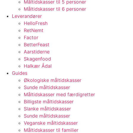
Måltidskasser til 5 personer
Måltidskasser til 6 personer
Leverandører
HelloFresh
RetNemt
Factor
BetterFeast
Aarstiderne
Skagenfood
Halkær Ådal
Guides
Økologiske måltidskasser
Sunde måltidskasser
Måltidskasser med færdigretter
Billigste måltidskasser
Slanke måltidskasser
Sunde måltidskasser
Veganske måltidskasser
Måltidskasser til familier