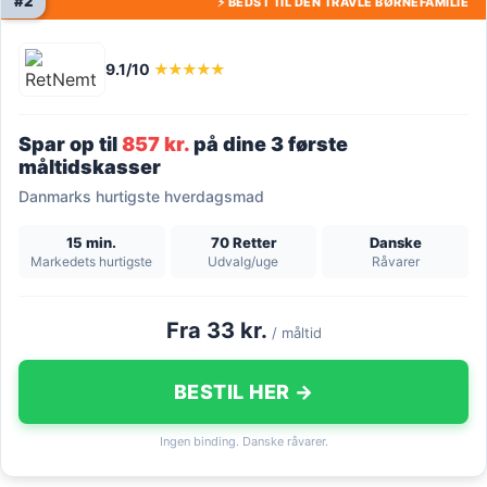
#2
⚡ BEDST TIL DEN TRAVLE BØRNEFAMILIE
9.1/10
★★★★★
Spar op til
857 kr.
på dine 3 første
måltidskasser
Danmarks hurtigste hverdagsmad
15 min.
70 Retter
Danske
Markedets hurtigste
Udvalg/uge
Råvarer
Fra 33 kr.
/ måltid
BESTIL HER →
Ingen binding. Danske råvarer.