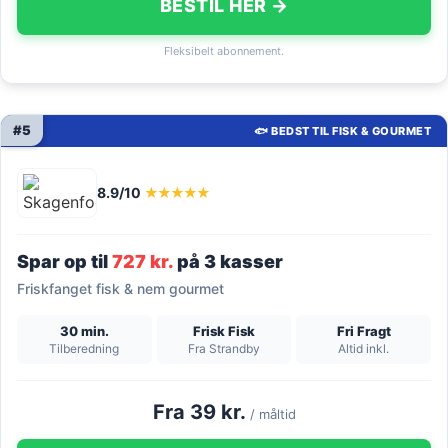
BESTIL HER →
Fleksibelt abonnement.
#5
🐟 BEDST TIL FISK & GOURMET
8.9/10
★★★★★
Spar op til
727 kr.
på 3 kasser
Friskfanget fisk & nem gourmet
30 min.
Frisk Fisk
Fri Fragt
Tilberedning
Fra Strandby
Altid inkl.
Fra 39 kr.
/ måltid