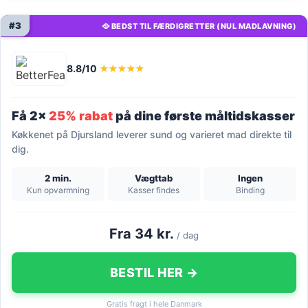
#3
🥘 BEDST TIL FÆRDIGRETTER (NUL MADLAVNING)
8.8/10
★★★★★
Få 2x
25% rabat
på dine første måltidskasser
Køkkenet på Djursland leverer sund og varieret mad direkte til
dig.
2 min.
Vægttab
Ingen
Kun opvarmning
Kasser findes
Binding
Fra 34 kr.
/ dag
BESTIL HER →
Gratis fragt i hele Danmark