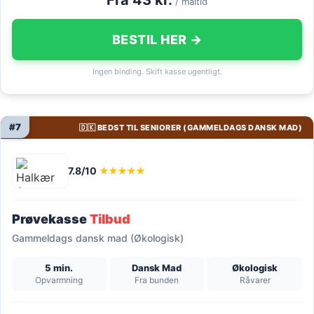
/ måltid
BESTIL HER →
Ingen binding. Skift kasse ugentligt.
#7
🇩🇰 BEDST TIL SENIORER (GAMMELDAGS DANSK MAD)
7.8/10
★★★★★
Prøvekasse
Tilbud
Gammeldags dansk mad (Økologisk)
5 min.
Dansk Mad
Økologisk
Opvarmning
Fra bunden
Råvarer