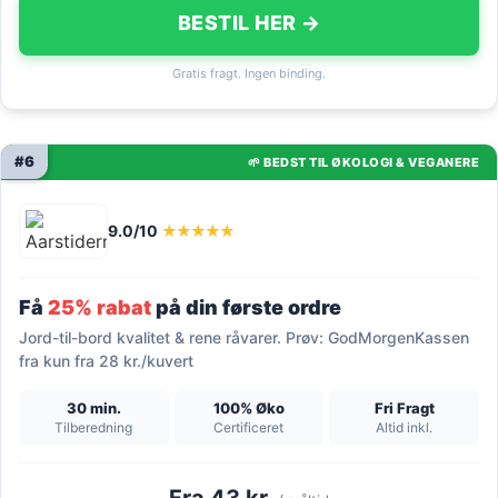
BESTIL HER →
Gratis fragt. Ingen binding.
#6
🌱 BEDST TIL ØKOLOGI & VEGANERE
9.0/10
★★★★★
Få
25% rabat
på din første ordre
Jord-til-bord kvalitet & rene råvarer. Prøv: GodMorgenKassen
fra kun fra 28 kr./kuvert
30 min.
100% Øko
Fri Fragt
Tilberedning
Certificeret
Altid inkl.
Fra 43 kr.