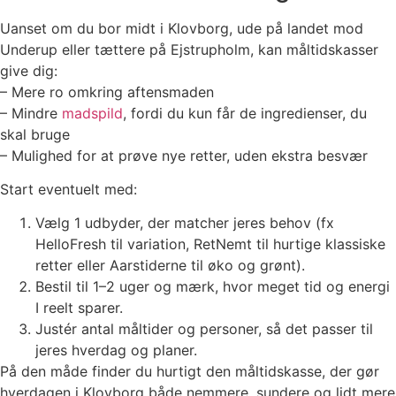
Uanset om du bor midt i Klovborg, ude på landet mod
Underup eller tættere på Ejstrupholm, kan måltidskasser
give dig:
– Mere ro omkring aftensmaden
– Mindre
madspild
, fordi du kun får de ingredienser, du
skal bruge
– Mulighed for at prøve nye retter, uden ekstra besvær
Start eventuelt med:
Vælg 1 udbyder, der matcher jeres behov (fx
HelloFresh til variation, RetNemt til hurtige klassiske
retter eller Aarstiderne til øko og grønt).
Bestil til 1–2 uger og mærk, hvor meget tid og energi
I reelt sparer.
Justér antal måltider og personer, så det passer til
jeres hverdag og planer.
På den måde finder du hurtigt den måltidskasse, der gør
hverdagen i Klovborg både nemmere, sundere og lidt mere