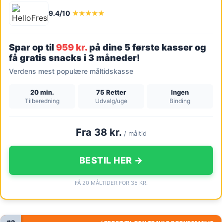
9.4/10
★★★★★
Spar op til
959 kr.
på dine 5 første kasser og
få gratis snacks i 3 måneder!
Verdens mest populære måltidskasse
20 min.
75 Retter
Ingen
Tilberedning
Udvalg/uge
Binding
Fra 38 kr.
/ måltid
BESTIL HER →
FÅ 20 MÅLTIDER FOR 35 KR.