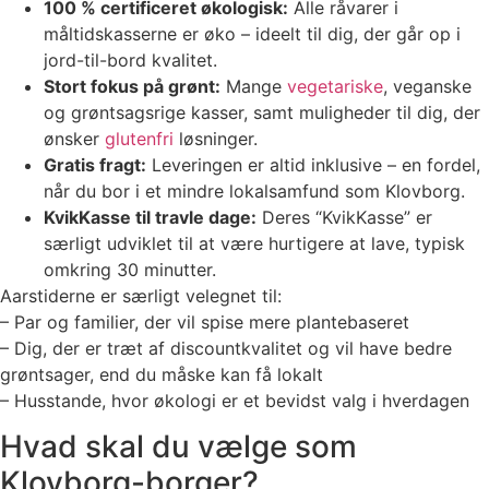
100 % certificeret økologisk:
Alle råvarer i
måltidskasserne er øko – ideelt til dig, der går op i
jord-til-bord kvalitet.
Stort fokus på grønt:
Mange
vegetariske
, veganske
og grøntsagsrige kasser, samt muligheder til dig, der
ønsker
glutenfri
løsninger.
Gratis fragt:
Leveringen er altid inklusive – en fordel,
når du bor i et mindre lokalsamfund som Klovborg.
KvikKasse til travle dage:
Deres “KvikKasse” er
særligt udviklet til at være hurtigere at lave, typisk
omkring 30 minutter.
Aarstiderne er særligt velegnet til:
– Par og familier, der vil spise mere plantebaseret
– Dig, der er træt af discountkvalitet og vil have bedre
grøntsager, end du måske kan få lokalt
– Husstande, hvor økologi er et bevidst valg i hverdagen
Hvad skal du vælge som
Klovborg-borger?