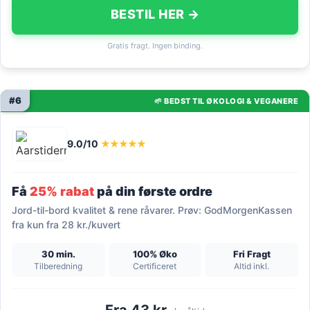
BESTIL HER →
Gratis fragt. Ingen binding.
#6
🌱 BEDST TIL ØKOLOGI & VEGANERE
9.0/10
★★★★★
Få
25% rabat
på din første ordre
Jord-til-bord kvalitet & rene råvarer. Prøv: GodMorgenKassen
fra kun fra 28 kr./kuvert
30 min.
100% Øko
Fri Fragt
Tilberedning
Certificeret
Altid inkl.
Fra 43 kr.