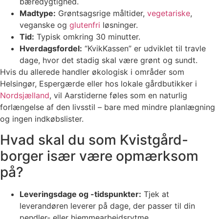
bæredygtighed.
Madtype:
Grøntsagsrige måltider,
vegetariske
,
veganske og
glutenfri
løsninger.
Tid:
Typisk omkring 30 minutter.
Hverdagsfordel:
“KvikKassen” er udviklet til travle
dage, hvor det stadig skal være grønt og sundt.
Hvis du allerede handler økologisk i områder som
Helsingør, Espergærde eller hos lokale gårdbutikker i
Nordsjælland
, vil Aarstiderne føles som en naturlig
forlængelse af den livsstil – bare med mindre planlægning
og ingen indkøbslister.
Hvad skal du som Kvistgård-
borger især være opmærksom
på?
Leveringsdage og -tidspunkter:
Tjek at
leverandøren leverer på dage, der passer til din
pendler- eller hjemmearbejdsrytme.