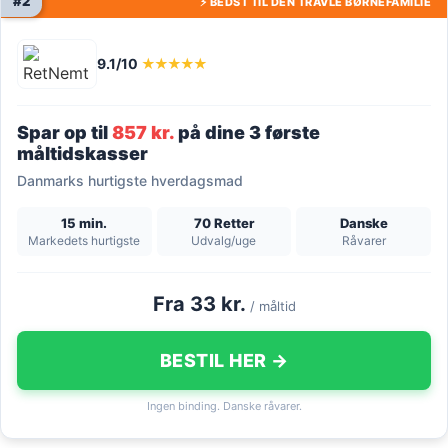
#2
⚡ BEDST TIL DEN TRAVLE BØRNEFAMILIE
9.1/10
★★★★★
Spar op til
857 kr.
på dine 3 første
måltidskasser
Danmarks hurtigste hverdagsmad
15 min.
70 Retter
Danske
Markedets hurtigste
Udvalg/uge
Råvarer
Fra 33 kr.
/ måltid
BESTIL HER →
Ingen binding. Danske råvarer.