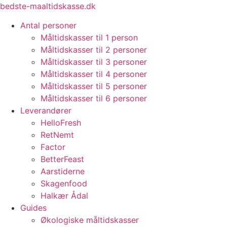
Videre
bedste-maaltidskasse.dk
til
Antal personer
indhold
Måltidskasser til 1 person
Måltidskasser til 2 personer
Måltidskasser til 3 personer
Måltidskasser til 4 personer
Måltidskasser til 5 personer
Måltidskasser til 6 personer
Leverandører
HelloFresh
RetNemt
Factor
BetterFeast
Aarstiderne
Skagenfood
Halkær Ådal
Guides
Økologiske måltidskasser