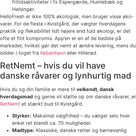
fritidsaktiviteter i fx Espergærde, Humlebæk og
Helsingør.
HelloFresh er ikke 100% økologisk, men bruger visse øko-
varer. For de fleste i Kvistgård, der vægter
hverdagens
praktik og fleksibilitet
lidt højere end fuld økologi, er det
ofte et fint kompromis. App’en er en af de bedste på
markedet, hvilket gør det nemt at ændre levering, mens du
sidder i toget fra
København
eller Hillerød.
RetNemt – hvis du vil have
danske råvarer og lynhurtig mad
Hvis du og din familie er mere til
velkendt, dansk
hverdagsmad
og gerne vil støtte op om danske råvarer, er
RetNemt
et stærkt bud til Kvistgård.
Styrker:
Maksimal valgfrihed – du vælger selv hver
enkel ret blandt ca. 70 muligheder.
Madtype:
Klassiske, danske retter og børnevenlig