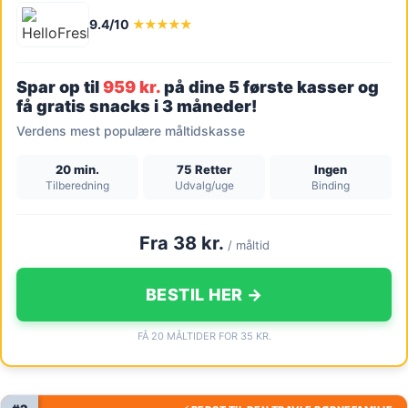
9.4/10
★★★★★
Spar op til
959 kr.
på dine 5 første kasser og
få gratis snacks i 3 måneder!
Verdens mest populære måltidskasse
20 min.
75 Retter
Ingen
Tilberedning
Udvalg/uge
Binding
Fra 38 kr.
/ måltid
BESTIL HER →
FÅ 20 MÅLTIDER FOR 35 KR.