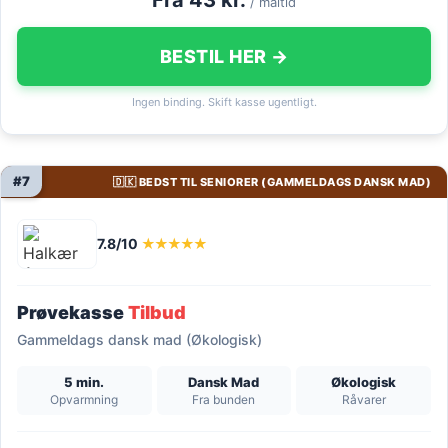
/ måltid
BESTIL HER →
Ingen binding. Skift kasse ugentligt.
#7
🇩🇰 BEDST TIL SENIORER (GAMMELDAGS DANSK MAD)
7.8/10
★★★★★
Prøvekasse
Tilbud
Gammeldags dansk mad (Økologisk)
5 min.
Dansk Mad
Økologisk
Opvarmning
Fra bunden
Råvarer