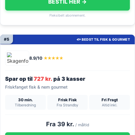
BESTIL HER →
Fleksibelt abonnement.
#5
🐟 BEDST TIL FISK & GOURMET
8.9/10
★★★★★
Spar op til
727 kr.
på 3 kasser
Friskfanget fisk & nem gourmet
30 min.
Frisk Fisk
Fri Fragt
Tilberedning
Fra Strandby
Altid inkl.
Fra 39 kr.
/ måltid