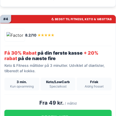
#4
💪 BEDST TIL FITNESS, KETO & VÆGTTAB
8.2/10
★★★★★
Få 30% Rabat
på din første kasse
+ 20%
rabat
på de næste fire
Keto & Fitness måltider på 3 minutter. Udviklet af diætister,
tilberedt af kokke.
3 min.
Keto/LowCarb
Frisk
Kun opvarmning
Specialkost
Aldrig frosset
Fra 49 kr.
/ måltid