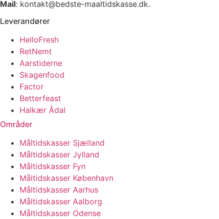
Mail
: kontakt@bedste-maaltidskasse.dk.
Leverandører
HelloFresh
RetNemt
Aarstiderne
Skagenfood
Factor
Betterfeast
Halkær Ådal
Områder
Måltidskasser Sjælland
Måltidskasser Jylland
Måltidskasser Fyn
Måltidskasser København
Måltidskasser Aarhus
Måltidskasser Aalborg
Måltidskasser Odense