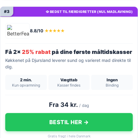
#3
🥘 BEDST TIL FÆRDIGRETTER (NUL MADLAVNING)
8.8/10
★★★★★
Få 2x
25% rabat
på dine første måltidskasser
Køkkenet på Djursland leverer sund og varieret mad direkte til
dig.
2 min.
Vægttab
Ingen
Kun opvarmning
Kasser findes
Binding
Fra 34 kr.
/ dag
BESTIL HER →
Gratis fragt i hele Danmark