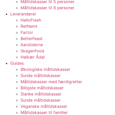
Måltidskasser til 5 personer
Måltidskasser til 6 personer
Leverandører
HelloFresh
RetNemt
Factor
BetterFeast
Aarstiderne
Skagenfood
Halkær Ådal
Guides
Økologiske måltidskasser
Sunde måltidskasser
Måltidskasser med færdigretter
Billigste måltidskasser
Slanke måltidskasser
Sunde måltidskasser
Veganske måltidskasser
Måltidskasser til familier