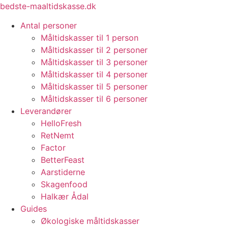
Videre
bedste-maaltidskasse.dk
til
Antal personer
indhold
Måltidskasser til 1 person
Måltidskasser til 2 personer
Måltidskasser til 3 personer
Måltidskasser til 4 personer
Måltidskasser til 5 personer
Måltidskasser til 6 personer
Leverandører
HelloFresh
RetNemt
Factor
BetterFeast
Aarstiderne
Skagenfood
Halkær Ådal
Guides
Økologiske måltidskasser