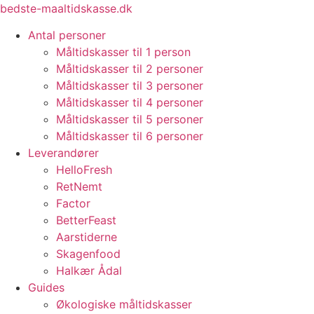
Videre
bedste-maaltidskasse.dk
til
Antal personer
indhold
Måltidskasser til 1 person
Måltidskasser til 2 personer
Måltidskasser til 3 personer
Måltidskasser til 4 personer
Måltidskasser til 5 personer
Måltidskasser til 6 personer
Leverandører
HelloFresh
RetNemt
Factor
BetterFeast
Aarstiderne
Skagenfood
Halkær Ådal
Guides
Økologiske måltidskasser