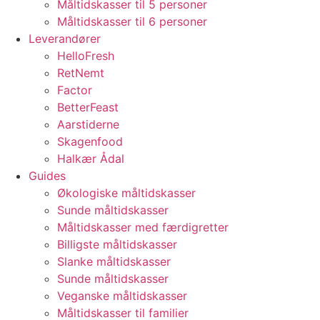
Måltidskasser til 5 personer
Måltidskasser til 6 personer
Leverandører
HelloFresh
RetNemt
Factor
BetterFeast
Aarstiderne
Skagenfood
Halkær Ådal
Guides
Økologiske måltidskasser
Sunde måltidskasser
Måltidskasser med færdigretter
Billigste måltidskasser
Slanke måltidskasser
Sunde måltidskasser
Veganske måltidskasser
Måltidskasser til familier