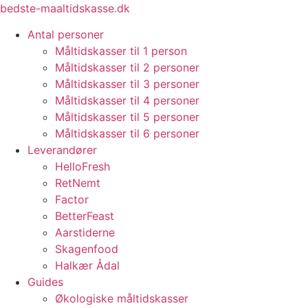
Videre
bedste-maaltidskasse.dk
til
Antal personer
indhold
Måltidskasser til 1 person
Måltidskasser til 2 personer
Måltidskasser til 3 personer
Måltidskasser til 4 personer
Måltidskasser til 5 personer
Måltidskasser til 6 personer
Leverandører
HelloFresh
RetNemt
Factor
BetterFeast
Aarstiderne
Skagenfood
Halkær Ådal
Guides
Økologiske måltidskasser