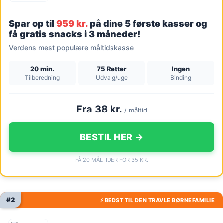
Spar op til
959 kr.
på dine 5 første kasser og
få gratis snacks i 3 måneder!
Verdens mest populære måltidskasse
20 min.
75 Retter
Ingen
Tilberedning
Udvalg/uge
Binding
Fra 38 kr.
/ måltid
BESTIL HER →
FÅ 20 MÅLTIDER FOR 35 KR.
#2
⚡ BEDST TIL DEN TRAVLE BØRNEFAMILIE