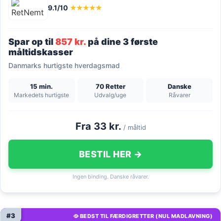
9.1/10
★★★★★
Spar op til
857 kr.
på dine 3 første
måltidskasser
Danmarks hurtigste hverdagsmad
15 min.
70 Retter
Danske
Markedets hurtigste
Udvalg/uge
Råvarer
Fra 33 kr.
/ måltid
BESTIL HER →
Ingen binding. Danske råvarer.
#3
🥘 BEDST TIL FÆRDIGRETTER (NUL MADLAVNING)