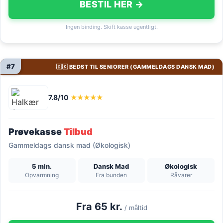
BESTIL HER →
Ingen binding. Skift kasse ugentligt.
#7
🇩🇰 BEDST TIL SENIORER (GAMMELDAGS DANSK MAD)
7.8/10
★★★★★
Prøvekasse
Tilbud
Gammeldags dansk mad (Økologisk)
5 min.
Dansk Mad
Økologisk
Opvarmning
Fra bunden
Råvarer
Fra 65 kr.
/ måltid