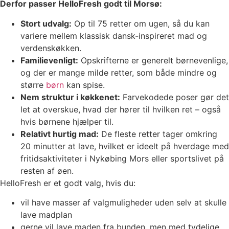
Derfor passer HelloFresh godt til Morsø:
Stort udvalg:
Op til 75 retter om ugen, så du kan
variere mellem klassisk dansk-inspireret mad og
verdenskøkken.
Familievenligt:
Opskrifterne er generelt børnevenlige,
og der er mange milde retter, som både mindre og
større
børn
kan spise.
Nem struktur i køkkenet:
Farvekodede poser gør det
let at overskue, hvad der hører til hvilken ret – også
hvis børnene hjælper til.
Relativt hurtig mad:
De fleste retter tager omkring
20 minutter at lave, hvilket er ideelt på hverdage med
fritidsaktiviteter i Nykøbing Mors eller sportslivet på
resten af øen.
HelloFresh er et godt valg, hvis du:
vil have masser af valgmuligheder uden selv at skulle
lave madplan
gerne vil lave maden fra bunden, men med tydelige