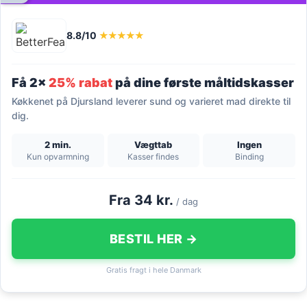
8.8/10
★★★★★
Få 2x
25% rabat
på dine første måltidskasser
Køkkenet på Djursland leverer sund og varieret mad direkte til
dig.
2 min.
Vægttab
Ingen
Kun opvarmning
Kasser findes
Binding
Fra 34 kr.
/ dag
BESTIL HER →
Gratis fragt i hele Danmark