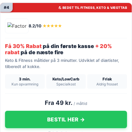
#4
💪 BEDST TIL FITNESS, KETO & VÆGTTAB
8.2/10
★★★★★
Få 30% Rabat
på din første kasse
+ 20%
rabat
på de næste fire
Keto & Fitness måltider på 3 minutter. Udviklet af diætister,
tilberedt af kokke.
3 min.
Keto/LowCarb
Frisk
Kun opvarmning
Specialkost
Aldrig frosset
Fra 49 kr.
/ måltid
BESTIL HER →