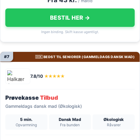
/ måltid
BESTIL HER →
Ingen binding. Skift kasse ugentligt.
#7
🇩🇰 BEDST TIL SENIORER (GAMMELDAGS DANSK MAD)
7.8/10
★★★★★
Prøvekasse
Tilbud
Gammeldags dansk mad (Økologisk)
5 min.
Dansk Mad
Økologisk
Opvarmning
Fra bunden
Råvarer