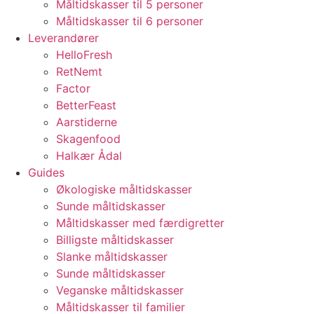
Måltidskasser til 5 personer
Måltidskasser til 6 personer
Leverandører
HelloFresh
RetNemt
Factor
BetterFeast
Aarstiderne
Skagenfood
Halkær Ådal
Guides
Økologiske måltidskasser
Sunde måltidskasser
Måltidskasser med færdigretter
Billigste måltidskasser
Slanke måltidskasser
Sunde måltidskasser
Veganske måltidskasser
Måltidskasser til familier