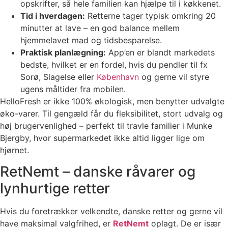
opskrifter, så hele familien kan hjælpe til i køkkenet.
Tid i hverdagen:
Retterne tager typisk omkring 20
minutter at lave – en god balance mellem
hjemmelavet mad og tidsbesparelse.
Praktisk planlægning:
App’en er blandt markedets
bedste, hvilket er en fordel, hvis du pendler til fx
Sorø, Slagelse eller
København
og gerne vil styre
ugens måltider fra mobilen.
HelloFresh er ikke 100% økologisk, men benytter udvalgte
øko-varer. Til gengæld får du fleksibilitet, stort udvalg og
høj brugervenlighed – perfekt til travle familier i Munke
Bjergby, hvor supermarkedet ikke altid ligger lige om
hjørnet.
RetNemt – danske råvarer og
lynhurtige retter
Hvis du foretrækker velkendte, danske retter og gerne vil
have maksimal valgfrihed, er
RetNemt
oplagt. De er især