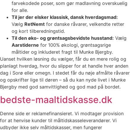
farvekodede poser, som gør madlavning overskuelig
for alle.
Til jer der elsker klassisk, dansk hverdagsmad:
Vælg
RetNemt
for danske råvarer, velkendte retter
og kort tilberedningstid.
Til den øko- og grøntsagsbevidste husstand:
Vælg
Aarstiderne
for 100% økologi, grøntsagsrige
måltider og inkluderet fragt til Munke Bjergby.
Uanset hvilken løsning du vælger, får du en mere rolig og
planlagt hverdag, hvor du slipper for at handle hver anden
dag i Sorø eller omegn. I stedet får du nøje afmålte råvarer
og opskrifter lige til døren – så du kan nyde livet i Munke
Bjergby med god samvittighed og god mad på bordet.
bedste-maaltidskasse.dk
Denne side er reklamefinansieret. Vi modtager provision
for at henvise kunder til måltidskasseleverandører. Vi
udbyder ikke selv måltidskasser, men fungerer