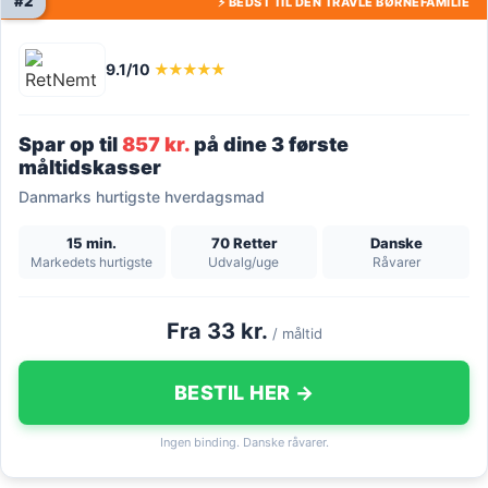
#2
⚡ BEDST TIL DEN TRAVLE BØRNEFAMILIE
9.1/10
★★★★★
Spar op til
857 kr.
på dine 3 første
måltidskasser
Danmarks hurtigste hverdagsmad
15 min.
70 Retter
Danske
Markedets hurtigste
Udvalg/uge
Råvarer
Fra 33 kr.
/ måltid
BESTIL HER →
Ingen binding. Danske råvarer.