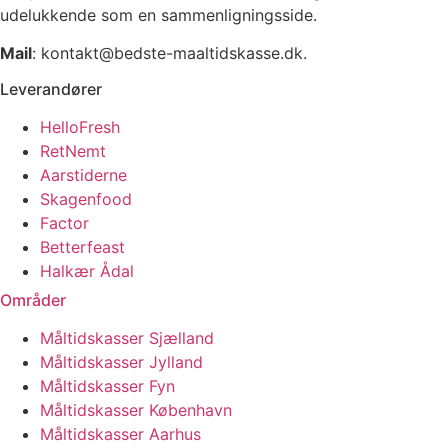
udelukkende som en sammenligningsside.
Mail
: kontakt@bedste-maaltidskasse.dk.
Leverandører
HelloFresh
RetNemt
Aarstiderne
Skagenfood
Factor
Betterfeast
Halkær Ådal
Områder
Måltidskasser Sjælland
Måltidskasser Jylland
Måltidskasser Fyn
Måltidskasser København
Måltidskasser Aarhus