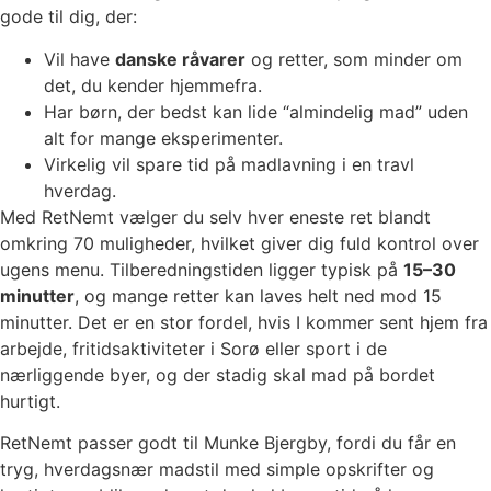
gode til dig, der:
Vil have
danske råvarer
og retter, som minder om
det, du kender hjemmefra.
Har børn, der bedst kan lide “almindelig mad” uden
alt for mange eksperimenter.
Virkelig vil spare tid på madlavning i en travl
hverdag.
Med RetNemt vælger du selv hver eneste ret blandt
omkring 70 muligheder, hvilket giver dig fuld kontrol over
ugens menu. Tilberedningstiden ligger typisk på
15–30
minutter
, og mange retter kan laves helt ned mod 15
minutter. Det er en stor fordel, hvis I kommer sent hjem fra
arbejde, fritidsaktiviteter i Sorø eller sport i de
nærliggende byer, og der stadig skal mad på bordet
hurtigt.
RetNemt passer godt til Munke Bjergby, fordi du får en
tryg, hverdagsnær madstil med simple opskrifter og