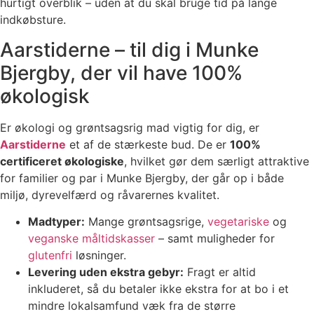
hurtigt overblik – uden at du skal bruge tid på lange
indkøbsture.
Aarstiderne – til dig i Munke
Bjergby, der vil have 100%
økologisk
Er økologi og grøntsagsrig mad vigtig for dig, er
Aarstiderne
et af de stærkeste bud. De er
100%
certificeret økologiske
, hvilket gør dem særligt attraktive
for familier og par i Munke Bjergby, der går op i både
miljø, dyrevelfærd og råvarernes kvalitet.
Madtyper:
Mange grøntsagsrige,
vegetariske
og
veganske måltidskasser
– samt muligheder for
glutenfri
løsninger.
Levering uden ekstra gebyr:
Fragt er altid
inkluderet, så du betaler ikke ekstra for at bo i et
mindre lokalsamfund væk fra de større