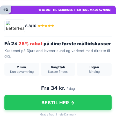
#3
🥘 BEDST TIL FÆRDIGRETTER (NUL MADLAVNING)
8.8/10
★★★★★
Få 2x
25% rabat
på dine første måltidskasser
Køkkenet på Djursland leverer sund og varieret mad direkte til
dig.
2 min.
Vægttab
Ingen
Kun opvarmning
Kasser findes
Binding
Fra 34 kr.
/ dag
BESTIL HER →
Gratis fragt i hele Danmark