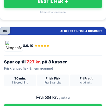
BESTIL HER →
Fleksibelt abonnement.
#5
🐟 BEDST TIL FISK & GOURMET
8.9/10
★★★★★
Spar op til
727 kr.
på 3 kasser
Friskfanget fisk & nem gourmet
30 min.
Frisk Fisk
Fri Fragt
Tilberedning
Fra Strandby
Altid inkl.
Fra 39 kr.
/ måltid