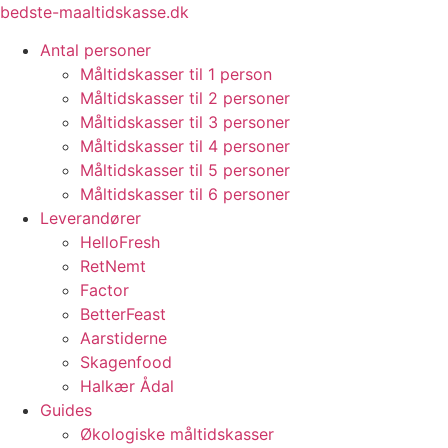
Videre
bedste-maaltidskasse.dk
til
Antal personer
indhold
Måltidskasser til 1 person
Måltidskasser til 2 personer
Måltidskasser til 3 personer
Måltidskasser til 4 personer
Måltidskasser til 5 personer
Måltidskasser til 6 personer
Leverandører
HelloFresh
RetNemt
Factor
BetterFeast
Aarstiderne
Skagenfood
Halkær Ådal
Guides
Økologiske måltidskasser