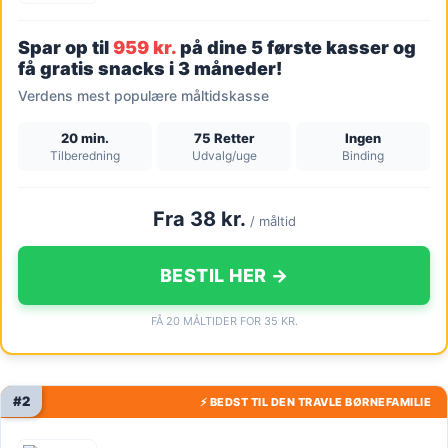
Spar op til
959 kr.
på dine 5 første kasser og
få gratis snacks i 3 måneder!
Verdens mest populære måltidskasse
20 min.
75 Retter
Ingen
Tilberedning
Udvalg/uge
Binding
Fra 38 kr.
/ måltid
BESTIL HER →
FÅ 20 MÅLTIDER FOR 35 KR.
#2
⚡ BEDST TIL DEN TRAVLE BØRNEFAMILIE