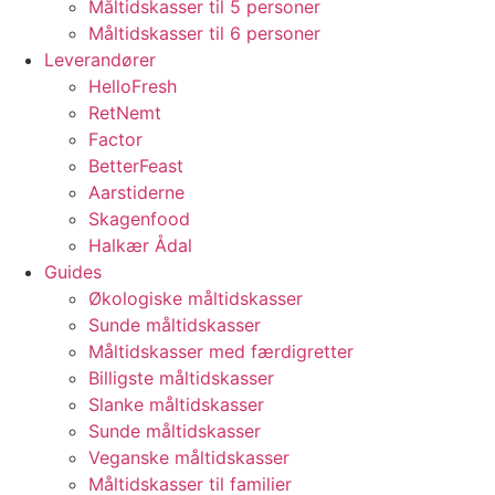
Måltidskasser til 5 personer
Måltidskasser til 6 personer
Leverandører
HelloFresh
RetNemt
Factor
BetterFeast
Aarstiderne
Skagenfood
Halkær Ådal
Guides
Økologiske måltidskasser
Sunde måltidskasser
Måltidskasser med færdigretter
Billigste måltidskasser
Slanke måltidskasser
Sunde måltidskasser
Veganske måltidskasser
Måltidskasser til familier