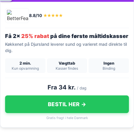
8.8/10
★★★★★
Få 2x
25% rabat
på dine første måltidskasser
Køkkenet på Djursland leverer sund og varieret mad direkte til
dig.
2 min.
Vægttab
Ingen
Kun opvarmning
Kasser findes
Binding
Fra 34 kr.
/ dag
BESTIL HER →
Gratis fragt i hele Danmark