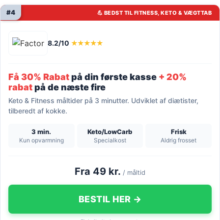
#4
💪 BEDST TIL FITNESS, KETO & VÆGTTAB
8.2/10
★★★★★
Få 30% Rabat
på din første kasse
+ 20%
rabat
på de næste fire
Keto & Fitness måltider på 3 minutter. Udviklet af diætister,
tilberedt af kokke.
3 min.
Keto/LowCarb
Frisk
Kun opvarmning
Specialkost
Aldrig frosset
Fra 49 kr.
/ måltid
BESTIL HER →