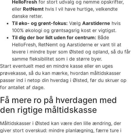
HelloFresh
for stort udvalg og nemme opskrifter,
eller
RetNemt
hvis I vil have hurtige, velkendte
danske retter.
Til øko- og grønt-fokus:
Vælg
Aarstiderne
hvis
100% økologi og grøntsagsrig kost er vigtigst.
Til dig der bor lidt uden for centrum:
Både
HelloFresh, RetNemt og Aarstiderne er vant til at
levere i mindre byer som Ølsted og opland, så du får
samme fleksibilitet som i de større byer.
Start eventuelt med en mindre kasse eller en uges
prøvekasse, så du kan mærke, hvordan måltidskasser
passer ind i netop din hverdag i Ølsted, før du skruer op
for antallet af dage.
Få mere ro på hverdagen med
den rigtige måltidskasse
Måltidskasser i Ølsted kan være den lille ændring, der
giver stort overskud: mindre planlægning, færre ture i