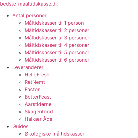
Videre
bedste-maaltidskasse.dk
til
Antal personer
indhold
Måltidskasser til 1 person
Måltidskasser til 2 personer
Måltidskasser til 3 personer
Måltidskasser til 4 personer
Måltidskasser til 5 personer
Måltidskasser til 6 personer
Leverandører
HelloFresh
RetNemt
Factor
BetterFeast
Aarstiderne
Skagenfood
Halkær Ådal
Guides
Økologiske måltidskasser