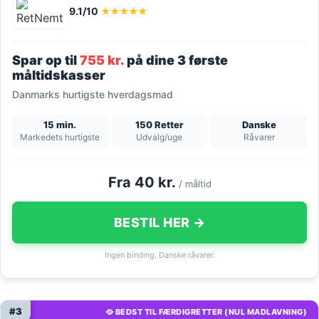
9.1/10
★★★★★
Spar op til
755 kr.
på dine 3 første
måltidskasser
Danmarks hurtigste hverdagsmad
15 min.
150 Retter
Danske
Markedets hurtigste
Udvalg/uge
Råvarer
Fra 40 kr.
/ måltid
BESTIL HER →
Ingen binding. Danske råvarer.
#3
🥘 BEDST TIL FÆRDIGRETTER (NUL MADLAVNING)