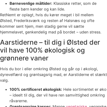
Børnevenlige måltider:
Klassiske retter, som de
fleste børn kender og kan lide.
RetNemt er oplagt, hvis du kører meget i bil mellem
Ølsted, Frederiksværk og resten af Halsnæs og ofte
kommer sent hjem, men stadig gerne vil sætte
hjemmelavet, genkendelig mad på bordet – uden stress.
Aarstiderne – til dig i Ølsted der
vil have 100% økologisk og
grønnere vaner
Hvis du bor i eller omkring Ølsted og går op i økologi,
dyrevelfærd og grøntsagsrig mad, er Aarstiderne et stærkt
valg.
100% certificeret økologisk:
Hele sortimentet er øko
– ideelt til dig, der vil have ren samvittighed omkring
råvarerne.
Grøntsagsrige kasser:
Mange
vegetariske
, veganske