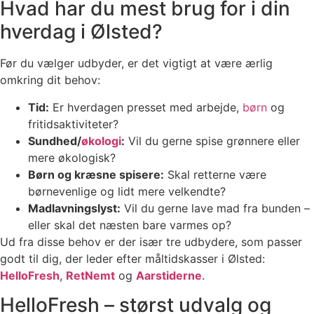
Hvad har du mest brug for i din
hverdag i Ølsted?
Før du vælger udbyder, er det vigtigt at være ærlig
omkring dit behov:
Tid:
Er hverdagen presset med arbejde,
børn
og
fritidsaktiviteter?
Sundhed/
økologi
:
Vil du gerne spise grønnere eller
mere økologisk?
Børn og kræsne spisere:
Skal retterne være
børnevenlige og lidt mere velkendte?
Madlavningslyst:
Vil du gerne lave mad fra bunden –
eller skal det næsten bare varmes op?
Ud fra disse behov er der især tre udbydere, som passer
godt til dig, der leder efter måltidskasser i Ølsted:
HelloFresh
,
RetNemt
og
Aarstiderne
.
HelloFresh – størst udvalg og