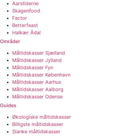
Aarstiderne
Skagenfood
Factor
Betterfeast
Halkær Ådal
Områder
Måltidskasser Sjælland
Måltidskasser Jylland
Måltidskasser Fyn
Måltidskasser København
Måltidskasser Aarhus
Måltidskasser Aalborg
Måltidskasser Odense
Guides
Økologiske måltidskasser
Billigste måltidskasser
Slanke måltidskasser