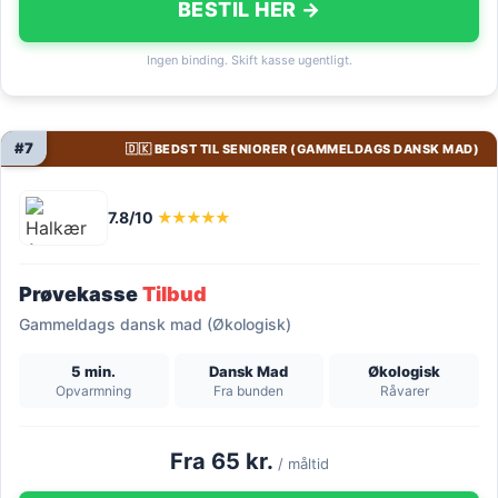
BESTIL HER →
Ingen binding. Skift kasse ugentligt.
#7
🇩🇰 BEDST TIL SENIORER (GAMMELDAGS DANSK MAD)
7.8/10
★★★★★
Prøvekasse
Tilbud
Gammeldags dansk mad (Økologisk)
5 min.
Dansk Mad
Økologisk
Opvarmning
Fra bunden
Råvarer
Fra 65 kr.
/ måltid