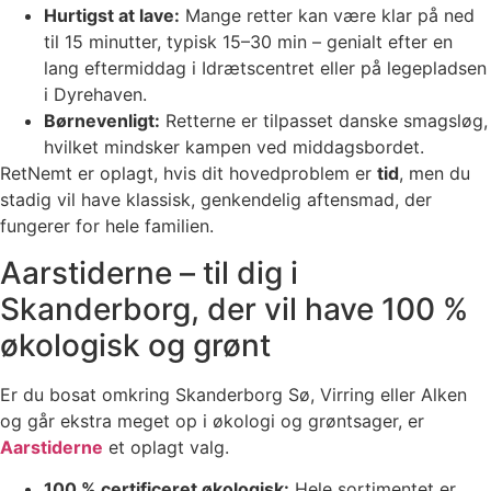
Hurtigst at lave:
Mange retter kan være klar på ned
til 15 minutter, typisk 15–30 min – genialt efter en
lang eftermiddag i Idrætscentret eller på legepladsen
i Dyrehaven.
Børnevenligt:
Retterne er tilpasset danske smagsløg,
hvilket mindsker kampen ved middagsbordet.
RetNemt er oplagt, hvis dit hovedproblem er
tid
, men du
stadig vil have klassisk, genkendelig aftensmad, der
fungerer for hele familien.
Aarstiderne – til dig i
Skanderborg, der vil have 100 %
økologisk og grønt
Er du bosat omkring Skanderborg Sø, Virring eller Alken
og går ekstra meget op i økologi og grøntsager, er
Aarstiderne
et oplagt valg.
100 % certificeret økologisk:
Hele sortimentet er