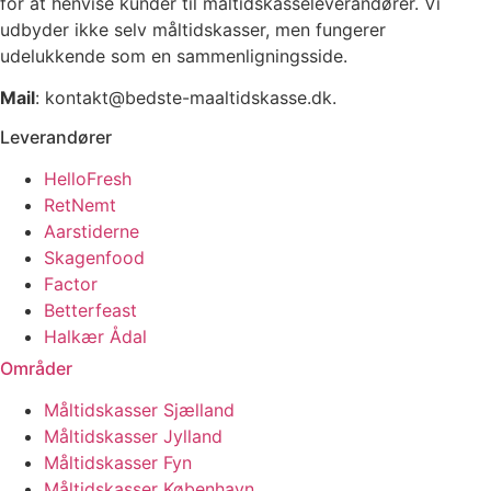
for at henvise kunder til måltidskasseleverandører. Vi
udbyder ikke selv måltidskasser, men fungerer
udelukkende som en sammenligningsside.
Mail
: kontakt@bedste-maaltidskasse.dk.
Leverandører
HelloFresh
RetNemt
Aarstiderne
Skagenfood
Factor
Betterfeast
Halkær Ådal
Områder
Måltidskasser Sjælland
Måltidskasser Jylland
Måltidskasser Fyn
Måltidskasser København