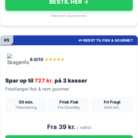
BESTIL HER →
Fleksibelt abonnement.
#5
🐟 BEDST TIL FISK & GOURMET
8.9/10
★★★★★
Spar op til
727 kr.
på 3 kasser
Friskfanget fisk & nem gourmet
30 min.
Frisk Fisk
Fri Fragt
Tilberedning
Fra Strandby
Altid inkl.
Fra 39 kr.
/ måltid