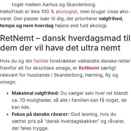
toget mellem Aarhus og Skanderborg.
HelloFresh er ikke 100 %
økologisk
, men bruger visse øko-
varer. Den passer især til dig, der prioriterer
valgfrihed,
tempo og nem hverdag
højere end fuld økologi.
RetNemt – dansk hverdagsmad til
dem der vil have det ultra nemt
Hvis du og din
familie
foretrækker velkendte danske retter
fremfor alt for eksotiske smage, er
RetNemt
særligt
relevant for husstande i Skanderborg, Hørning, Ry og
omegn.
Maksimal valgfrihed:
Du vælger selv hver ret blandt
ca. 70 muligheder, så alle i familien kan få noget, de
kan lide.
Fokus på danske råvarer:
God løsning, hvis du
sætter pris på “dansk hverdagskøkken” og råvarer,
der føles trygge.