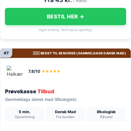
/ måltid
BESTIL HER →
Ingen binding. Skift kasse ugentligt.
#7
🇩🇰 BEDST TIL SENIORER (GAMMELDAGS DANSK MAD)
7.8/10
★★★★★
Prøvekasse
Tilbud
Gammeldags dansk mad (Økologisk)
5 min.
Dansk Mad
Økologisk
Opvarmning
Fra bunden
Råvarer