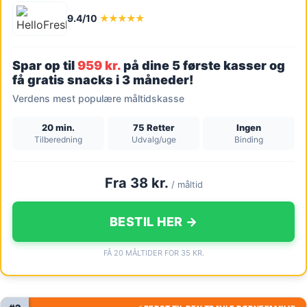
9.4/10
★★★★★
Spar op til
959 kr.
på dine 5 første kasser og
få gratis snacks i 3 måneder!
Verdens mest populære måltidskasse
20 min.
75 Retter
Ingen
Tilberedning
Udvalg/uge
Binding
Fra 38 kr.
/ måltid
BESTIL HER →
FÅ 20 MÅLTIDER FOR 35 KR.