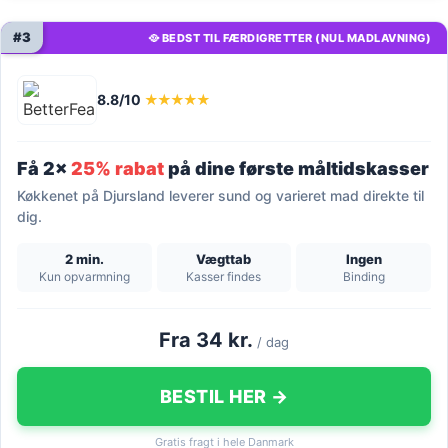
#3
🥘 BEDST TIL FÆRDIGRETTER (NUL MADLAVNING)
8.8/10
★★★★★
Få 2x
25% rabat
på dine første måltidskasser
Køkkenet på Djursland leverer sund og varieret mad direkte til
dig.
2 min.
Vægttab
Ingen
Kun opvarmning
Kasser findes
Binding
Fra 34 kr.
/ dag
BESTIL HER →
Gratis fragt i hele Danmark