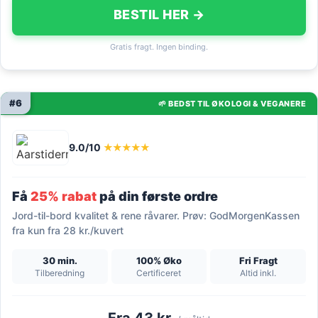
BESTIL HER →
Gratis fragt. Ingen binding.
#6
🌱 BEDST TIL ØKOLOGI & VEGANERE
9.0/10
★★★★★
Få
25% rabat
på din første ordre
Jord-til-bord kvalitet & rene råvarer. Prøv: GodMorgenKassen
fra kun fra 28 kr./kuvert
30 min.
100% Øko
Fri Fragt
Tilberedning
Certificeret
Altid inkl.
Fra 43 kr.