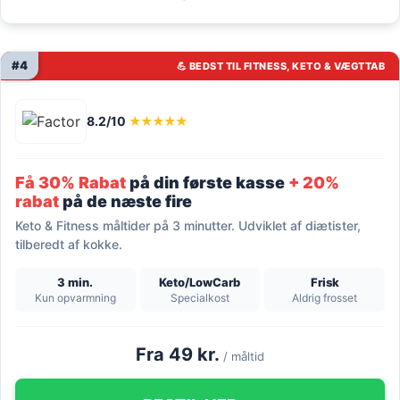
#4
💪 BEDST TIL FITNESS, KETO & VÆGTTAB
8.2/10
★★★★★
Få 30% Rabat
på din første kasse
+ 20%
rabat
på de næste fire
Keto & Fitness måltider på 3 minutter. Udviklet af diætister,
tilberedt af kokke.
3 min.
Keto/LowCarb
Frisk
Kun opvarmning
Specialkost
Aldrig frosset
Fra 49 kr.
/ måltid