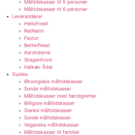
Måltidskasser til 5 personer
Måltidskasser til 6 personer
Leverandører
HelloFresh
RetNemt
Factor
BetterFeast
Aarstiderne
Skagenfood
Halkær Ådal
Guides
Økologiske måltidskasser
Sunde måltidskasser
Måltidskasser med færdigretter
Billigste måltidskasser
Slanke måltidskasser
Sunde måltidskasser
Veganske måltidskasser
Måltidskasser til familier