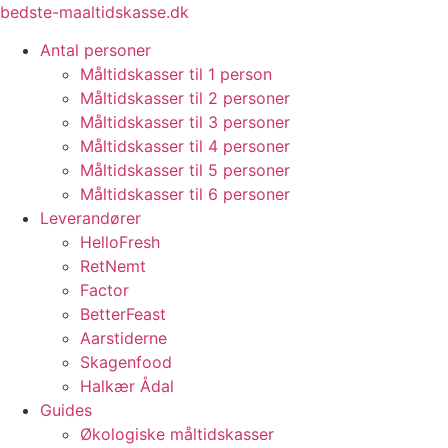
Videre
bedste-maaltidskasse.dk
til
Antal personer
indhold
Måltidskasser til 1 person
Måltidskasser til 2 personer
Måltidskasser til 3 personer
Måltidskasser til 4 personer
Måltidskasser til 5 personer
Måltidskasser til 6 personer
Leverandører
HelloFresh
RetNemt
Factor
BetterFeast
Aarstiderne
Skagenfood
Halkær Ådal
Guides
Økologiske måltidskasser