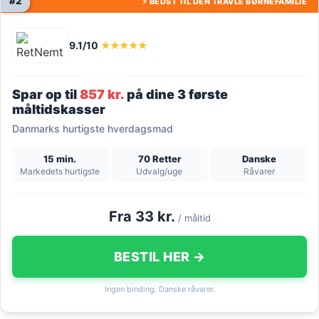
#2
⚡ BEDST TIL DEN TRAVLE BØRNEFAMILIE
9.1/10
★★★★★
Spar op til
857 kr.
på dine 3 første
måltidskasser
Danmarks hurtigste hverdagsmad
15 min.
70 Retter
Danske
Markedets hurtigste
Udvalg/uge
Råvarer
Fra 33 kr.
/ måltid
BESTIL HER →
Ingen binding. Danske råvarer.