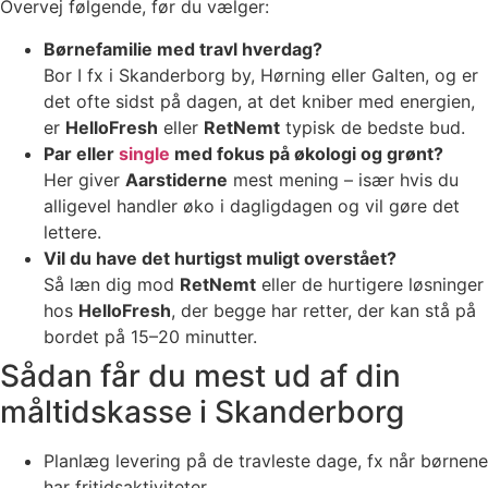
Overvej følgende, før du vælger:
Børnefamilie med travl hverdag?
Bor I fx i Skanderborg by, Hørning eller Galten, og er
det ofte sidst på dagen, at det kniber med energien,
er
HelloFresh
eller
RetNemt
typisk de bedste bud.
Par eller
single
med fokus på økologi og grønt?
Her giver
Aarstiderne
mest mening – især hvis du
alligevel handler øko i dagligdagen og vil gøre det
lettere.
Vil du have det hurtigst muligt overstået?
Så læn dig mod
RetNemt
eller de hurtigere løsninger
hos
HelloFresh
, der begge har retter, der kan stå på
bordet på 15–20 minutter.
Sådan får du mest ud af din
måltidskasse i Skanderborg
Planlæg levering på de travleste dage, fx når børnene
har fritidsaktiviteter.