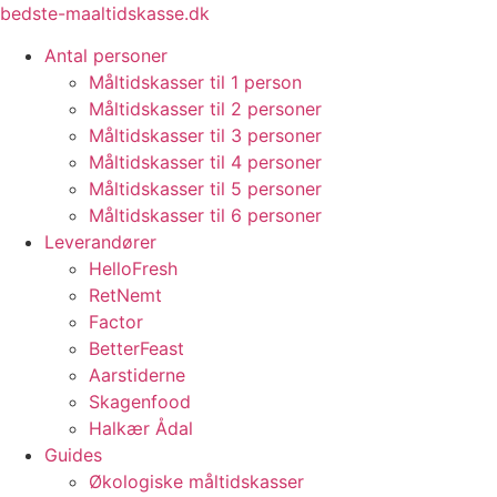
Videre
bedste-maaltidskasse.dk
til
Antal personer
indhold
Måltidskasser til 1 person
Måltidskasser til 2 personer
Måltidskasser til 3 personer
Måltidskasser til 4 personer
Måltidskasser til 5 personer
Måltidskasser til 6 personer
Leverandører
HelloFresh
RetNemt
Factor
BetterFeast
Aarstiderne
Skagenfood
Halkær Ådal
Guides
Økologiske måltidskasser