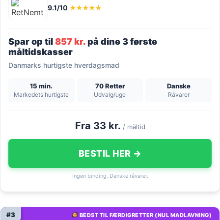
9.1/10
★★★★★
Spar op til
857 kr.
på dine 3 første
måltidskasser
Danmarks hurtigste hverdagsmad
15 min.
70 Retter
Danske
Markedets hurtigste
Udvalg/uge
Råvarer
Fra 33 kr.
/ måltid
BESTIL HER →
Ingen binding. Danske råvarer.
#3
BEDST TIL FÆRDIGRETTER (NUL MADLAVNING)