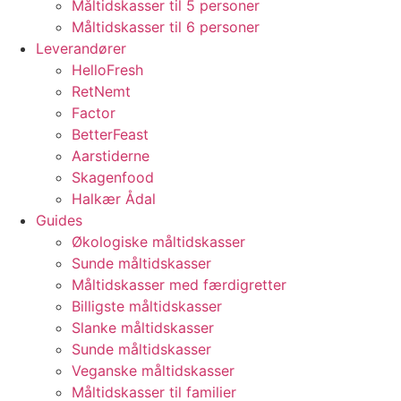
Måltidskasser til 5 personer
Måltidskasser til 6 personer
Leverandører
HelloFresh
RetNemt
Factor
BetterFeast
Aarstiderne
Skagenfood
Halkær Ådal
Guides
Økologiske måltidskasser
Sunde måltidskasser
Måltidskasser med færdigretter
Billigste måltidskasser
Slanke måltidskasser
Sunde måltidskasser
Veganske måltidskasser
Måltidskasser til familier