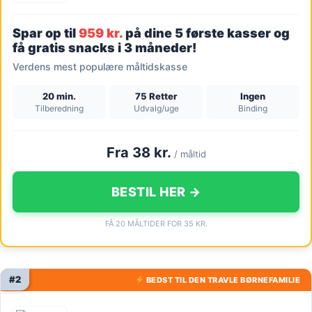
Spar op til
959 kr.
på dine 5 første kasser og
få gratis snacks i 3 måneder!
Verdens mest populære måltidskasse
20 min.
75 Retter
Ingen
Tilberedning
Udvalg/uge
Binding
Fra 38 kr.
/ måltid
BESTIL HER →
FÅ 20 MÅLTIDER FOR 35 KR.
#2
BEDST TIL DEN TRAVLE BØRNEFAMILIE