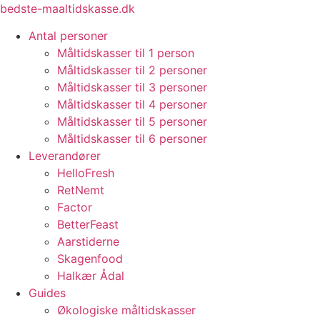
Videre
bedste-maaltidskasse.dk
til
Antal personer
indhold
Måltidskasser til 1 person
Måltidskasser til 2 personer
Måltidskasser til 3 personer
Måltidskasser til 4 personer
Måltidskasser til 5 personer
Måltidskasser til 6 personer
Leverandører
HelloFresh
RetNemt
Factor
BetterFeast
Aarstiderne
Skagenfood
Halkær Ådal
Guides
Økologiske måltidskasser