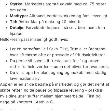
Styrke:
Markedets største udvalg med ca. 75 retter
om ugen
Madtype:
Allround, verdenskøkken og familievenligt
Tid:
Retter klar på omkring 20 minutter
Detalje:
Farvekodede poser, så selv børn nemt kan
hjælpe
HelloFresh passer særligt godt, hvis:
I er en børnefamilie i f.eks. Tilst, True eller Brabrand,
hvor aftenerne ofte er pressede af fritidsaktiviteter.
Du gerne vil have lidt “restaurant-feel” og prøve
retter fra hele verden – uden det bliver for avanceret.
Du vil slippe for planlægning og indkøb, men stadig
lave maden selv.
App’en er en af de bedste på markedet og gør det nemt at
skifte retter, holde pause og tilpasse levering – praktisk,
hvis dine uger skifter mellem hjemmearbejde i Tilst og
dage på kontoret i Aarhus C.