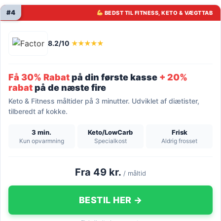
#4
BEDST TIL FITNESS, KETO & VÆGTTAB
8.2/10
★★★★★
Få 30% Rabat
på din første kasse
+ 20%
rabat
på de næste fire
Keto & Fitness måltider på 3 minutter. Udviklet af diætister,
tilberedt af kokke.
3 min.
Keto/LowCarb
Frisk
Kun opvarmning
Specialkost
Aldrig frosset
Fra 49 kr.
/ måltid
BESTIL HER →