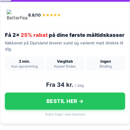
8.8/10
★★★★★
Få 2x
25% rabat
på dine første måltidskasser
Køkkenet på Djursland leverer sund og varieret mad direkte til
dig.
2 min.
Vægttab
Ingen
Kun opvarmning
Kasser findes
Binding
Fra 34 kr.
/ dag
BESTIL HER →
Gratis fragt i hele Danmark