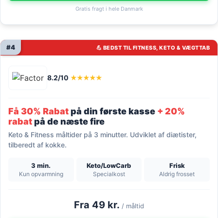
Gratis fragt i hele Danmark
#4
💪 BEDST TIL FITNESS, KETO & VÆGTTAB
8.2/10
★★★★★
Få 30% Rabat
på din første kasse
+ 20%
rabat
på de næste fire
Keto & Fitness måltider på 3 minutter. Udviklet af diætister,
tilberedt af kokke.
3 min.
Keto/LowCarb
Frisk
Kun opvarmning
Specialkost
Aldrig frosset
Fra 49 kr.
/ måltid