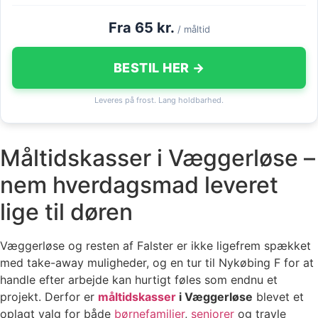
Fra 65 kr.
/ måltid
BESTIL HER →
Leveres på frost. Lang holdbarhed.
Måltidskasser i Væggerløse –
nem hverdagsmad leveret
lige til døren
Væggerløse og resten af Falster er ikke ligefrem spækket
med take-away muligheder, og en tur til Nykøbing F for at
handle efter arbejde kan hurtigt føles som endnu et
projekt. Derfor er
måltidskasser
i Væggerløse
blevet et
oplagt valg for både
børnefamilier
,
seniorer
og travle