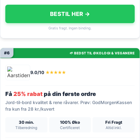
BESTIL HER →
Gratis fragt. Ingen binding.
#6
🌱 BEDST TIL ØKOLOGI & VEGANERE
9.0/10
★★★★★
Få
25% rabat
på din første ordre
Jord-til-bord kvalitet & rene råvarer. Prøv: GodMorgenKassen
fra kun fra 28 kr./kuvert
30 min.
100% Øko
Fri Fragt
Tilberedning
Certificeret
Altid inkl.