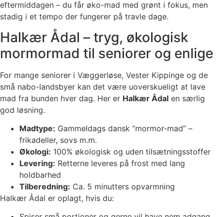
eftermiddagen – du får øko-mad med grønt i fokus, men
stadig i et tempo der fungerer på travle dage.
Halkær Ådal – tryg, økologisk
mormormad til seniorer og enlige
For mange seniorer i Væggerløse, Vester Kippinge og de
små nabo-landsbyer kan det være uoverskueligt at lave
mad fra bunden hver dag. Her er
Halkær Ådal
en særlig
god løsning.
Madtype:
Gammeldags dansk “mormor-mad” –
frikadeller, sovs m.m.
Økologi:
100% økologisk og uden tilsætningsstoffer
Levering:
Retterne leveres på frost med lang
holdbarhed
Tilberedning:
Ca. 5 minutters opvarmning
Halkær Ådal er oplagt, hvis du:
Spiser små portioner og gerne vil have nem adgang