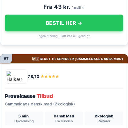
Fra 43 kr.
/ måltid
BESTIL HER →
Ingen binding. Skift kasse ugentligt.
#7
🇩🇰 BEDST TIL SENIORER (GAMMELDAGS DANSK MAD)
7.8/10
★★★★★
Prøvekasse
Tilbud
Gammeldags dansk mad (Økologisk)
5 min.
Dansk Mad
Økologisk
Opvarmning
Fra bunden
Råvarer