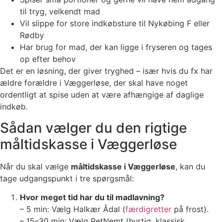
til tryg, velkendt mad
Vil slippe for store indkøbsture til Nykøbing F eller
Rødby
Har brug for mad, der kan ligge i fryseren og tages
op efter behov
Det er en løsning, der giver tryghed – især hvis du fx har
ældre forældre i Væggerløse, der skal have noget
ordentligt at spise uden at være afhængige af daglige
indkøb.
Sådan vælger du den rigtige
måltidskasse i Væggerløse
Når du skal vælge
måltidskasse i Væggerløse
, kan du
tage udgangspunkt i tre spørgsmål:
Hvor meget tid har du til madlavning?
– 5 min: Vælg Halkær Ådal (
færdigretter
på frost).
– 15–30 min: Vælg RetNemt (hurtig, klassisk