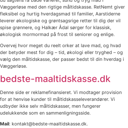
du sagtens få både varieret, sund og tryg mad i
Væggerløse med den rigtige måltidskasse. RetNemt giver
fleksibel og hurtig hverdagsmad til familier, Aarstiderne
leverer økologiske og grøntsagsrige retter til dig der vil
spise grønnere, og Halkær Ådal sørger for klassisk,
økologisk mormormad på frost til seniorer og enlige.
Overvej hvor meget du reelt orker at lave mad, og hvad
der betyder mest for dig – tid, økologi eller tryghed – og
vælg den måltidskasse, der passer bedst til din hverdag i
Væggerløse.
bedste-maaltidskasse.dk
Denne side er reklamefinansieret. Vi modtager provision
for at henvise kunder til måltidskasseleverandører. Vi
udbyder ikke selv måltidskasser, men fungerer
udelukkende som en sammenligningsside.
Mail
: kontakt@bedste-maaltidskasse.dk.