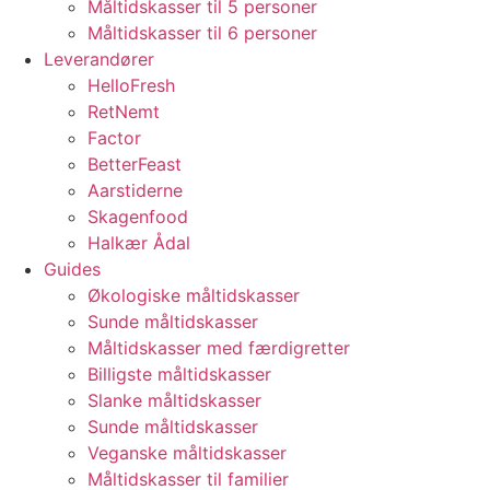
Måltidskasser til 5 personer
Måltidskasser til 6 personer
Leverandører
HelloFresh
RetNemt
Factor
BetterFeast
Aarstiderne
Skagenfood
Halkær Ådal
Guides
Økologiske måltidskasser
Sunde måltidskasser
Måltidskasser med færdigretter
Billigste måltidskasser
Slanke måltidskasser
Sunde måltidskasser
Veganske måltidskasser
Måltidskasser til familier