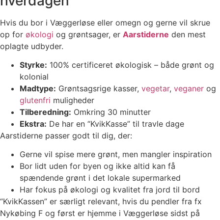
hverdagen
Hvis du bor i Væggerløse eller omegn og gerne vil skrue
op for
økologi
og grøntsager, er
Aarstiderne
den mest
oplagte udbyder.
Styrke:
100% certificeret økologisk – både grønt og
kolonial
Madtype:
Grøntsagsrige kasser,
vegetar
,
veganer
og
glutenfri
muligheder
Tilberedning:
Omkring 30 minutter
Ekstra:
De har en “KvikKasse” til travle dage
Aarstiderne passer godt til dig, der:
Gerne vil spise mere grønt, men mangler inspiration
Bor lidt uden for byen og ikke altid kan få
spændende grønt i det lokale supermarked
Har fokus på økologi og kvalitet fra jord til bord
“KvikKassen” er særligt relevant, hvis du pendler fra fx
Nykøbing F og først er hjemme i Væggerløse sidst på