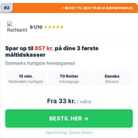
#2
⚡ BEDST TIL DEN TRAVLE BØRNEFAMILIE
9.1/10
★★★★★
Spar op til
857 kr.
på dine 3 første
måltidskasser
Danmarks hurtigste hverdagsmad
15 min.
70 Retter
Danske
Markedets hurtigste
Udvalg/uge
Råvarer
Fra 33 kr.
/ måltid
BESTIL HER →
Ingen binding. Danske råvarer.