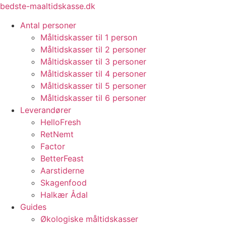
Videre
bedste-maaltidskasse.dk
til
Antal personer
indhold
Måltidskasser til 1 person
Måltidskasser til 2 personer
Måltidskasser til 3 personer
Måltidskasser til 4 personer
Måltidskasser til 5 personer
Måltidskasser til 6 personer
Leverandører
HelloFresh
RetNemt
Factor
BetterFeast
Aarstiderne
Skagenfood
Halkær Ådal
Guides
Økologiske måltidskasser