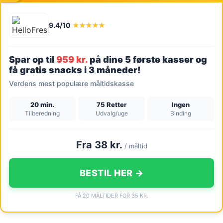
9.4/10
★★★★★
Spar op til
959 kr.
på dine 5 første kasser og
få gratis snacks i 3 måneder!
Verdens mest populære måltidskasse
20 min.
75 Retter
Ingen
Tilberedning
Udvalg/uge
Binding
Fra 38 kr.
/ måltid
BESTIL HER →
FÅ 20 MÅLTIDER FOR 35 KR.