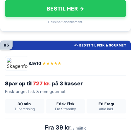
BESTIL HER →
Fleksibelt abonnement.
#5
🐟 BEDST TIL FISK & GOURMET
8.9/10
★★★★★
Spar op til
727 kr.
på 3 kasser
Friskfanget fisk & nem gourmet
30 min.
Frisk Fisk
Fri Fragt
Tilberedning
Fra Strandby
Altid inkl.
Fra 39 kr.
/ måltid