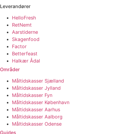
Leverandører
HelloFresh
RetNemt
Aarstiderne
Skagenfood
Factor
Betterfeast
Halkær Ådal
Områder
Måltidskasser Sjælland
Måltidskasser Jylland
Måltidskasser Fyn
Måltidskasser København
Måltidskasser Aarhus
Måltidskasser Aalborg
Måltidskasser Odense
Guides