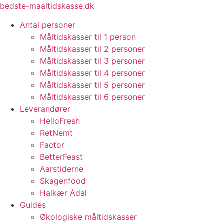
Videre
bedste-maaltidskasse.dk
til
Antal personer
indhold
Måltidskasser til 1 person
Måltidskasser til 2 personer
Måltidskasser til 3 personer
Måltidskasser til 4 personer
Måltidskasser til 5 personer
Måltidskasser til 6 personer
Leverandører
HelloFresh
RetNemt
Factor
BetterFeast
Aarstiderne
Skagenfood
Halkær Ådal
Guides
Økologiske måltidskasser