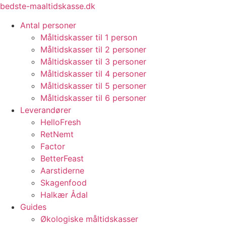
Videre
bedste-maaltidskasse.dk
til
Antal personer
indhold
Måltidskasser til 1 person
Måltidskasser til 2 personer
Måltidskasser til 3 personer
Måltidskasser til 4 personer
Måltidskasser til 5 personer
Måltidskasser til 6 personer
Leverandører
HelloFresh
RetNemt
Factor
BetterFeast
Aarstiderne
Skagenfood
Halkær Ådal
Guides
Økologiske måltidskasser