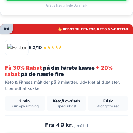
Gratis fragt i hele Danmark
#4
BEDST TIL FITNESS, KETO & VÆGTTAB
8.2/10
★★★★★
Få 30% Rabat
på din første kasse
+ 20%
rabat
på de næste fire
Keto & Fitness måltider på 3 minutter. Udviklet af diætister,
tilberedt af kokke.
3 min.
Keto/LowCarb
Frisk
Kun opvarmning
Specialkost
Aldrig frosset
Fra 49 kr.
/ måltid