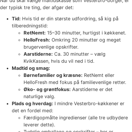
Når du skal vælge måltidskasse som Vesterbro-borger, er
der typisk tre ting, der afgør det:
Tid:
Hvis tid er din største udfordring, så kig på
tilberedningstid:
RetNemt:
15–30 minutter, hurtigst i køkkenet.
HelloFresh:
Omkring 20 minutter og meget
brugervenlige opskrifter.
Aarstiderne:
Ca. 30 minutter – vælg
KvikKassen, hvis du vil ned i tid.
Madtid og smag:
Børnefamilier og kræsne:
RetNemt eller
HelloFresh med fokus på familievenlige retter.
Øko- og grøntfokus:
Aarstiderne er det
naturlige valg.
Plads og hverdag:
I mindre Vesterbro-køkkener er
det en fordel med:
Færdigopmålte ingredienser (alle tre udbydere
leverer dette).
Tydelig emballage og opskrifter – her er