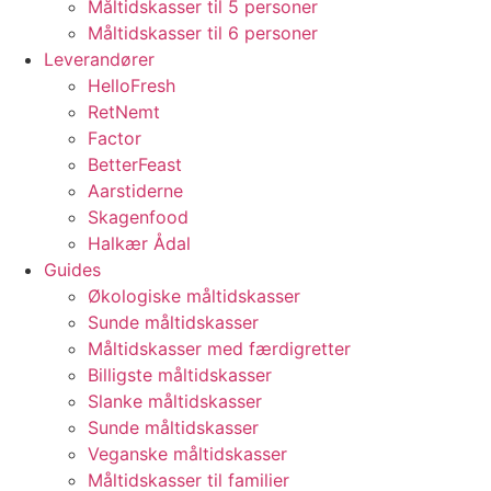
Måltidskasser til 5 personer
Måltidskasser til 6 personer
Leverandører
HelloFresh
RetNemt
Factor
BetterFeast
Aarstiderne
Skagenfood
Halkær Ådal
Guides
Økologiske måltidskasser
Sunde måltidskasser
Måltidskasser med færdigretter
Billigste måltidskasser
Slanke måltidskasser
Sunde måltidskasser
Veganske måltidskasser
Måltidskasser til familier