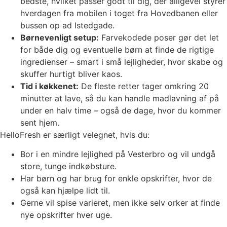
bedste, hvilket passer godt til dig, der alligevel styrer
hverdagen fra mobilen i toget fra Hovedbanen eller
bussen op ad Istedgade.
Børnevenligt setup:
Farvekodede poser gør det let
for både dig og eventuelle børn at finde de rigtige
ingredienser – smart i små lejligheder, hvor skabe og
skuffer hurtigt bliver kaos.
Tid i køkkenet:
De fleste retter tager omkring 20
minutter at lave, så du kan handle madlavning af på
under en halv time – også de dage, hvor du kommer
sent hjem.
HelloFresh er særligt velegnet, hvis du:
Bor i en mindre lejlighed på Vesterbro og vil undgå
store, tunge indkøbsture.
Har børn og har brug for enkle opskrifter, hvor de
også kan hjælpe lidt til.
Gerne vil spise varieret, men ikke selv orker at finde
nye opskrifter hver uge.