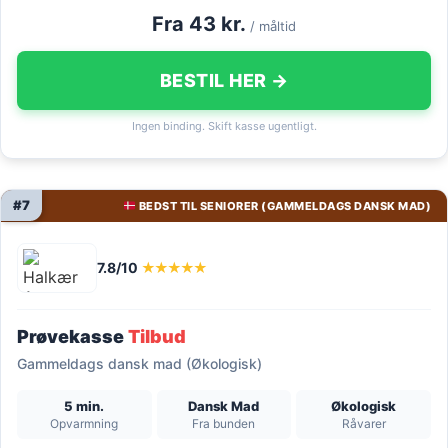
Fra 43 kr.
/ måltid
BESTIL HER →
Ingen binding. Skift kasse ugentligt.
#7
BEDST TIL SENIORER (GAMMELDAGS DANSK MAD)
7.8/10
★★★★★
Prøvekasse
Tilbud
Gammeldags dansk mad (Økologisk)
5 min.
Dansk Mad
Økologisk
Opvarmning
Fra bunden
Råvarer