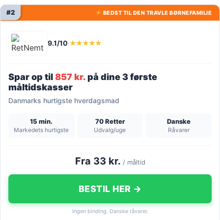
#2
BEDST TIL DEN TRAVLE BØRNEFAMILIE
9.1/10
★★★★★
Spar op til
857 kr.
på dine 3 første
måltidskasser
Danmarks hurtigste hverdagsmad
15 min.
70 Retter
Danske
Markedets hurtigste
Udvalg/uge
Råvarer
Fra 33 kr.
/ måltid
BESTIL HER →
Ingen binding. Danske råvarer.