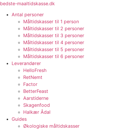
Videre
bedste-maaltidskasse.dk
til
Antal personer
indhold
Måltidskasser til 1 person
Måltidskasser til 2 personer
Måltidskasser til 3 personer
Måltidskasser til 4 personer
Måltidskasser til 5 personer
Måltidskasser til 6 personer
Leverandører
HelloFresh
RetNemt
Factor
BetterFeast
Aarstiderne
Skagenfood
Halkær Ådal
Guides
Økologiske måltidskasser