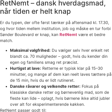
RetNemt – dansk hverdagsmad,
når tiden er helt knap
Er du typen, der ofte først tænker på aftensmad kl. 17.30,
og hvor tiden mellem institution, job og måske en tur forbi
Sønder Boulevard er knap, kan
RetNemt
være et bedre
match.
Maksimal valgfrihed:
Du vælger selv hver enkelt ret
blandt ca. 70 muligheder – godt, hvis du kender din
egen og familiens smag ret præcist.
Hurtigst at lave:
Retterne er typisk klar på 15–30
minutter, og mange af dem kan reelt laves tættere på
de 15 min, hvis du er lidt rutineret.
Danske råvarer og velkendte retter:
Fokus på
klassiske danske retter og børnevenlig mad, som de
fleste kan lide – oplagt, hvis børnene ikke altid jubler
over alt for eksperimenterende køkken.
RetNemt passer godt til: