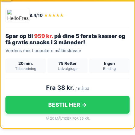
9.4/10
★★★★★
Spar op til
959 kr.
på dine 5 første kasser og
få gratis snacks i 3 måneder!
Verdens mest populære måltidskasse
20 min.
75 Retter
Ingen
Tilberedning
Udvalg/uge
Binding
Fra 38 kr.
/ måltid
BESTIL HER →
FÅ 20 MÅLTIDER FOR 35 KR.