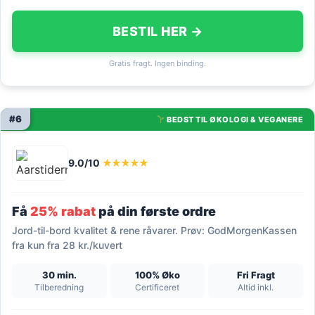
BESTIL HER →
Gratis fragt. Ingen binding.
#6
BEDST TIL ØKOLOGI & VEGANERE
9.0/10
★★★★★
Få
25% rabat
på din første ordre
Jord-til-bord kvalitet & rene råvarer. Prøv: GodMorgenKassen
fra kun fra 28 kr./kuvert
30 min.
100% Øko
Fri Fragt
Tilberedning
Certificeret
Altid inkl.