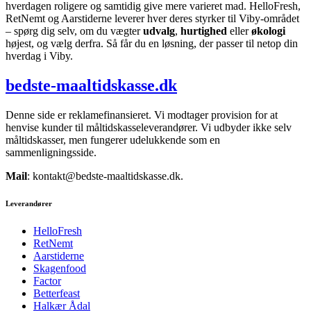
hverdagen roligere og samtidig give mere varieret mad. HelloFresh,
RetNemt og Aarstiderne leverer hver deres styrker til Viby-området
– spørg dig selv, om du vægter
udvalg
,
hurtighed
eller
økologi
højest, og vælg derfra. Så får du en løsning, der passer til netop din
hverdag i Viby.
bedste-maaltidskasse.dk
Denne side er reklamefinansieret. Vi modtager provision for at
henvise kunder til måltidskasseleverandører. Vi udbyder ikke selv
måltidskasser, men fungerer udelukkende som en
sammenligningsside.
Mail
: kontakt@bedste-maaltidskasse.dk.
Leverandører
HelloFresh
RetNemt
Aarstiderne
Skagenfood
Factor
Betterfeast
Halkær Ådal