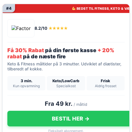
#4
BEDST TIL FITNESS, KETO & VÆ
8.2/10
★★★★★
Få 30% Rabat
på din første kasse
+ 20%
rabat
på de næste fire
Keto & Fitness måltider på 3 minutter. Udviklet af diætister,
tilberedt af kokke.
3 min.
Keto/LowCarb
Frisk
Kun opvarmning
Specialkost
Aldrig frosset
Fra 49 kr.
/ måltid
BESTIL HER →
Fleksibelt abonnement.