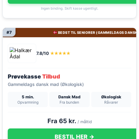
Ingen binding. Skift kasse ugentligt.
#7
BEDST TIL SENIORER (GAMMELDAGS DANSK
7.8/10
★★★★★
Prøvekasse
Tilbud
Gammeldags dansk mad (Økologisk)
5 min.
Dansk Mad
Økologisk
Opvarmning
Fra bunden
Råvarer
Fra 65 kr.
/ måltid
BESTIL HER →