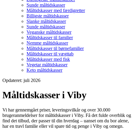
Sunde måltidskasser
Måltidskasser med færdigretter
Billigste måltidskasser
Slanke måltidskasser
Sunde måltidskasser
Veganske måltidskasser
Måltidskasser til familier
Nemme måltidskasser
Måltidskasser til børnefamilier
Måltidskasser til vægttab
Måltidskasser med fisk
Vegetar måltidskasser
Keto måltidskasser
Opdateret: juli 2026
Måltidskasser i Viby
Vi har gennemgået priser, leveringsvilkår og over 30.000
brugeranmeldelser for måltidskasser i Viby. Få det fulde overblik og
find det tilbud, der passer til din hverdag – uanset om du bor alene,
har en travl familie eller vil spare tid og penge i Viby og omegn.