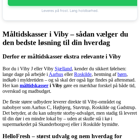
Leveres på frost. Lang holdbarhed.
Måltidskasser i Viby – sådan vælger du
den bedste løsning til din hverdag
Derfor er måltidskasser ekstra relevante i Viby
Bor du i Viby J eller Viby
Sjælland
, kender du sikkert følelsen:
lange dage på arbejde i
Aarhus
eller
Roskilde
, hentning af
børn
,
indkøb i myldretiden – og så skal der også lige findes på aftensmad.
Her kan
måltidskasser
i Viby
gøre en mærkbar forskel på både tid,
overskud og madbudget.
De fleste større udbydere leverer direkte til Viby-området og
nabobyer som Aarhus C, Højbjerg, Stavtrup, Roskilde og Gadstrup.
Det betyder, at du kan udnytte storby-udvalget, men stadig få leveret
til din dør i en mindre lokal by – uden at skulle stå i kø i
supermarkedet på Skanderborgvej eller i Roskilde bymidte.
HelloFresh – størst udvalg og nem hverdag for