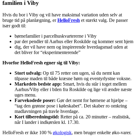
familien i Viby
Hvis du bor i Viby og vil have maksimal variation uden selv at
bruge tid på planlægning, er
HelloFresh
et stærkt valg. De passer
især godt til:
børnefamilier i parcelhuskvartererne i Viby
par der pendler til Aarhus eller Roskilde og kommer sent hjem
dig, der vil have nem og inspirerende hverdagsmad uden at
det bliver for “eksperimenterende”
Hvorfor HelloFresh egner sig til Viby:
Stort udvalg:
Op til 75 retter om ugen, så du nemt kan
tilpasse maden til både kræsne børn og eventyrlystne voksne.
Markedets bedste app:
Smart, hvis du står i toget mellem
Aarhus/Viby eller i bilen fra Roskilde og lige vil ændre næste
uges menu.
Farvekodede poser:
Gør det nemt for børnene at hjælpe –
“tag den grønne pose i køleskabet”. Det skaber ro omkring
madlavningen på travle hverdage.
Kort tilberedningstid:
Retter på ca. 20 minutter – realistisk,
når I lander i indkørslen kl. 17.30.
HelloFresh er ikke 100 %
økologisk
, men bruger enkelte øko-varer.