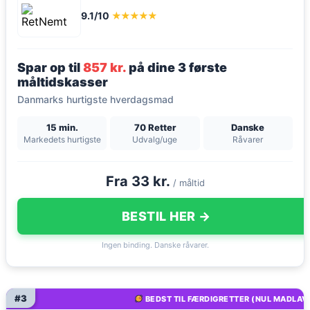
9.1/10
★★★★★
Spar op til
857 kr.
på dine 3 første
måltidskasser
Danmarks hurtigste hverdagsmad
15 min.
70 Retter
Danske
Markedets hurtigste
Udvalg/uge
Råvarer
Fra 33 kr.
/ måltid
BESTIL HER →
Ingen binding. Danske råvarer.
#3
BEDST TIL FÆRDIGRETTER (NUL MADLAV