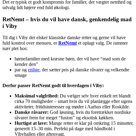
Det er typisk et godt kompromis for familier, der vægter nemhed og
udvalg lidt højere end fuld økologi.
RetNemt – hvis du vil have dansk, genkendelig mad
i Viby
Til dig i Viby der elsker klassiske danske retter og gerne vil have
fuld kontrol over menuen, er
RetNemt
et oplagt valg. De rammer
især plet hos:
børnefamilier med kræsne børn, der vil have “mad som de
kender den”
par og
enlige
, der sætter pris på danske råvarer og velkendte
smage
Derfor passer RetNemt godt til hverdagen i Viby:
Maksimal valgfrihed:
Du vælger selv hver enkelt ret blandt
cirka 70 muligheder – smart hvis du vil planlægge efter ugens
aktiviteter, fritidsinteresser og møder i Aarhus eller Roskilde.
Danske råvarer:
God løsning, hvis du foretrækker nordiske
råvarer frem for meget “fusion” og eksotisk køkken.
Hurtigst at lave:
Mange retter er klar på omkring 15 minutter,
generelt 15–30 min. Perfekt på dage med håndbold i
Vibyhallen eller aftenvagt.