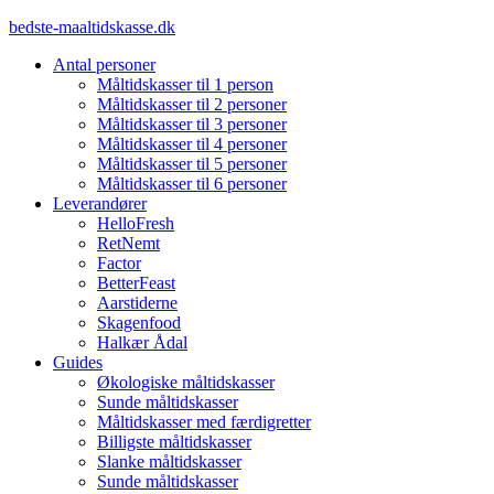
Videre
bedste-maaltidskasse.dk
til
Antal personer
indhold
Måltidskasser til 1 person
Måltidskasser til 2 personer
Måltidskasser til 3 personer
Måltidskasser til 4 personer
Måltidskasser til 5 personer
Måltidskasser til 6 personer
Leverandører
HelloFresh
RetNemt
Factor
BetterFeast
Aarstiderne
Skagenfood
Halkær Ådal
Guides
Økologiske måltidskasser
Sunde måltidskasser
Måltidskasser med færdigretter
Billigste måltidskasser
Slanke måltidskasser
Sunde måltidskasser