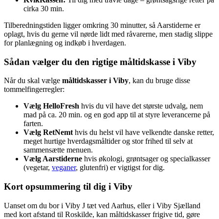
cirka 30 min.
Tilberedningstiden ligger omkring 30 minutter, så Aarstiderne er
oplagt, hvis du gerne vil nørde lidt med råvarerne, men stadig slippe
for planlægning og indkøb i hverdagen.
Sådan vælger du den rigtige måltidskasse i Viby
Når du skal vælge
måltidskasser i Viby
, kan du bruge disse
tommelfingerregler:
Vælg HelloFresh
hvis du vil have det største udvalg, nem
mad på ca. 20 min. og en god app til at styre leverancerne på
farten.
Vælg RetNemt
hvis du helst vil have velkendte danske retter,
meget hurtige hverdagsmåltider og stor frihed til selv at
sammensætte menuen.
Vælg Aarstiderne
hvis økologi, grøntsager og specialkasser
(vegetar,
veganer
, glutenfri) er vigtigst for dig.
Kort opsummering til dig i Viby
Uanset om du bor i Viby J tæt ved Aarhus, eller i Viby Sjælland
med kort afstand til Roskilde, kan måltidskasser frigive tid, gøre