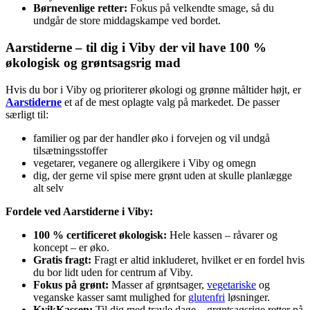
Børnevenlige retter:
Fokus på velkendte smage, så du
undgår de store middagskampe ved bordet.
Aarstiderne – til dig i Viby der vil have 100 %
økologisk og grøntsagsrig mad
Hvis du bor i Viby og prioriterer økologi og grønne måltider højt, er
Aarstiderne
et af de mest oplagte valg på markedet. De passer
særligt til:
familier og par der handler øko i forvejen og vil undgå
tilsætningsstoffer
vegetarer, veganere og allergikere i Viby og omegn
dig, der gerne vil spise mere grønt uden at skulle planlægge
alt selv
Fordele ved Aarstiderne i Viby:
100 % certificeret økologisk:
Hele kassen – råvarer og
koncept – er øko.
Gratis fragt:
Fragt er altid inkluderet, hvilket er en fordel hvis
du bor lidt uden for centrum af Viby.
Fokus på grønt:
Masser af grøntsager,
vegetariske
og
veganske kasser samt mulighed for
glutenfri
løsninger.
KvikKassen:
Til dig med travle dage – grøntsagsrige retter på