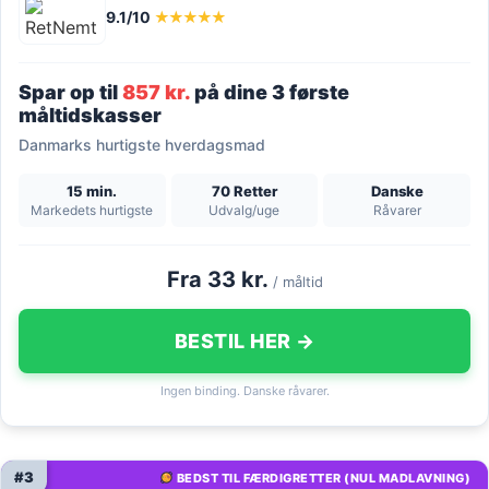
9.1/10
★★★★★
Spar op til
857 kr.
på dine 3 første
måltidskasser
Danmarks hurtigste hverdagsmad
15 min.
70 Retter
Danske
Markedets hurtigste
Udvalg/uge
Råvarer
Fra 33 kr.
/ måltid
BESTIL HER →
Ingen binding. Danske råvarer.
#3
BEDST TIL FÆRDIGRETTER (NUL MADLAVNING)