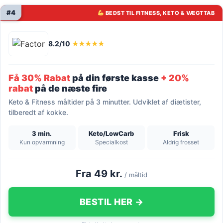
#4
BEDST TIL FITNESS, KETO & VÆGTTAB
8.2/10
★★★★★
Få 30% Rabat
på din første kasse
+ 20%
rabat
på de næste fire
Keto & Fitness måltider på 3 minutter. Udviklet af diætister,
tilberedt af kokke.
3 min.
Keto/LowCarb
Frisk
Kun opvarmning
Specialkost
Aldrig frosset
Fra 49 kr.
/ måltid
BESTIL HER →