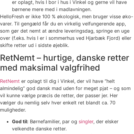
er oplagt, hvis I bor i hus i Vinkel og gerne vil have
børnene mere med i madlavningen.
HelloFresh er ikke 100 % økologisk, men bruger visse øko-
varer. Til gengæld får du en virkelig velfungerende app,
som gør det nemt at ændre leveringsdag, springe en uge
over (f.eks. hvis I er i sommerhus ved Hjarbæk Fjord) eller
skifte retter ud i sidste øjeblik.
RetNemt – hurtige, danske retter
med maksimal valgfrihed
RetNemt
er oplagt til dig i Vinkel, der vil have “helt
almindelig” god dansk mad uden for meget pjat – og som
vil kunne vælge præcis de retter, der passer jer. Her
vælger du nemlig selv hver enkelt ret blandt ca. 70
muligheder.
God til:
Børnefamilier, par og
singler
, der elsker
velkendte danske retter.