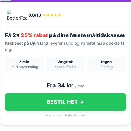
8.8/10
★★★★★
Få 2x
25% rabat
på dine første måltidskasser
Køkkenet på Djursland leverer sund og varieret mad direkte til
dig.
2 min.
Vægttab
Ingen
Kun opvarmning
Kasser findes
Binding
Fra 34 kr.
/ dag
BESTIL HER →
Gratis fragt i hele Danmark