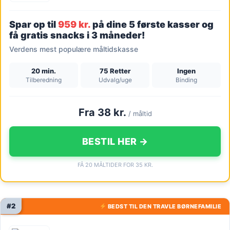
Spar op til
959 kr.
på dine 5 første kasser og
få gratis snacks i 3 måneder!
Verdens mest populære måltidskasse
20 min.
75 Retter
Ingen
Tilberedning
Udvalg/uge
Binding
Fra 38 kr.
/ måltid
BESTIL HER →
FÅ 20 MÅLTIDER FOR 35 KR.
#2
BEDST TIL DEN TRAVLE BØRNEFAMILIE