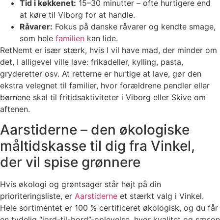
Tid i køkkenet:
15–30 minutter – ofte hurtigere end
at køre til Viborg for at handle.
Råvarer:
Fokus på danske råvarer og kendte smage,
som hele
familien
kan lide.
RetNemt er især stærk, hvis I vil have mad, der minder om
det, I alligevel ville lave: frikadeller, kylling, pasta,
gryderetter osv. At retterne er hurtige at lave, gør den
ekstra velegnet til familier, hvor forældrene pendler eller
børnene skal til fritidsaktiviteter i Viborg eller Skive om
aftenen.
Aarstiderne – den økologiske
måltidskasse til dig fra Vinkel,
der vil spise grønnere
Hvis økologi og grøntsager står højt på din
prioriteringsliste, er
Aarstiderne
et stærkt valg i Vinkel.
Hele sortimentet er 100 % certificeret økologisk, og du får
en tydelig “jord-til-bord”-oplevelse, hvor kvalitet og sæson