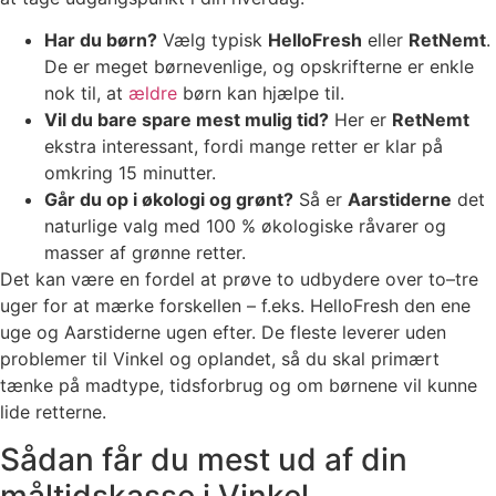
Har du børn?
Vælg typisk
HelloFresh
eller
RetNemt
.
De er meget børnevenlige, og opskrifterne er enkle
nok til, at
ældre
børn kan hjælpe til.
Vil du bare spare mest mulig tid?
Her er
RetNemt
ekstra interessant, fordi mange retter er klar på
omkring 15 minutter.
Går du op i økologi og grønt?
Så er
Aarstiderne
det
naturlige valg med 100 % økologiske råvarer og
masser af grønne retter.
Det kan være en fordel at prøve to udbydere over to–tre
uger for at mærke forskellen – f.eks. HelloFresh den ene
uge og Aarstiderne ugen efter. De fleste leverer uden
problemer til Vinkel og oplandet, så du skal primært
tænke på madtype, tidsforbrug og om børnene vil kunne
lide retterne.
Sådan får du mest ud af din
måltidskasse i Vinkel