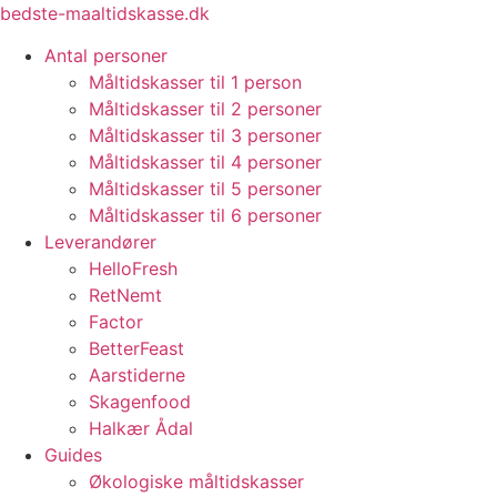
Videre
bedste-maaltidskasse.dk
til
Antal personer
indhold
Måltidskasser til 1 person
Måltidskasser til 2 personer
Måltidskasser til 3 personer
Måltidskasser til 4 personer
Måltidskasser til 5 personer
Måltidskasser til 6 personer
Leverandører
HelloFresh
RetNemt
Factor
BetterFeast
Aarstiderne
Skagenfood
Halkær Ådal
Guides
Økologiske måltidskasser