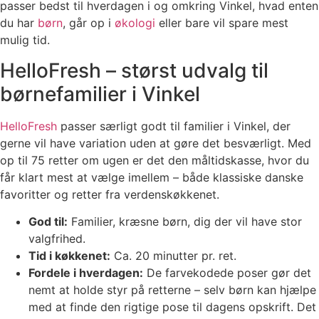
passer bedst til hverdagen i og omkring Vinkel, hvad enten
du har
børn
, går op i
økologi
eller bare vil spare mest
mulig tid.
HelloFresh – størst udvalg til
børnefamilier i Vinkel
HelloFresh
passer særligt godt til familier i Vinkel, der
gerne vil have variation uden at gøre det besværligt. Med
op til 75 retter om ugen er det den måltidskasse, hvor du
får klart mest at vælge imellem – både klassiske danske
favoritter og retter fra verdenskøkkenet.
God til:
Familier, kræsne børn, dig der vil have stor
valgfrihed.
Tid i køkkenet:
Ca. 20 minutter pr. ret.
Fordele i hverdagen:
De farvekodede poser gør det
nemt at holde styr på retterne – selv børn kan hjælpe
med at finde den rigtige pose til dagens opskrift. Det