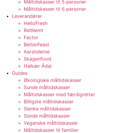
Måltidskasser til 5 personer
Måltidskasser til 6 personer
Leverandører
HelloFresh
RetNemt
Factor
BetterFeast
Aarstiderne
Skagenfood
Halkær Ådal
Guides
Økologiske måltidskasser
Sunde måltidskasser
Måltidskasser med færdigretter
Billigste måltidskasser
Slanke måltidskasser
Sunde måltidskasser
Veganske måltidskasser
Måltidskasser til familier