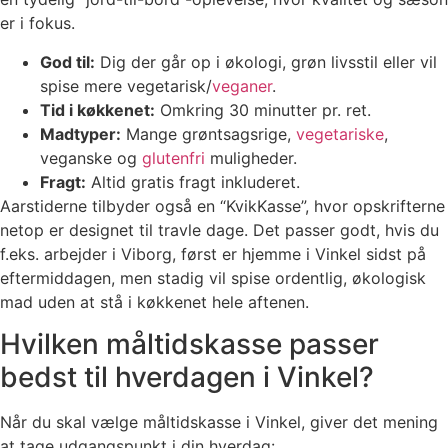
er i fokus.
God til:
Dig der går op i økologi, grøn livsstil eller vil
spise mere vegetarisk/
veganer
.
Tid i køkkenet:
Omkring 30 minutter pr. ret.
Madtyper:
Mange grøntsagsrige,
vegetariske
,
veganske og
glutenfri
muligheder.
Fragt:
Altid gratis fragt inkluderet.
Aarstiderne tilbyder også en “KvikKasse”, hvor opskrifterne
netop er designet til travle dage. Det passer godt, hvis du
f.eks. arbejder i Viborg, først er hjemme i Vinkel sidst på
eftermiddagen, men stadig vil spise ordentlig, økologisk
mad uden at stå i køkkenet hele aftenen.
Hvilken måltidskasse passer
bedst til hverdagen i Vinkel?
Når du skal vælge måltidskasse i Vinkel, giver det mening
at tage udgangspunkt i din hverdag: