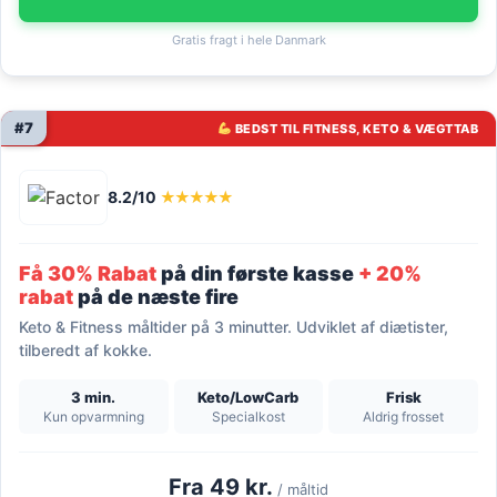
Gratis fragt i hele Danmark
#7
BEDST TIL FITNESS, KETO & VÆGTTAB
8.2/10
★★★★★
Få 30% Rabat
på din første kasse
+ 20%
rabat
på de næste fire
Keto & Fitness måltider på 3 minutter. Udviklet af diætister,
tilberedt af kokke.
3 min.
Keto/LowCarb
Frisk
Kun opvarmning
Specialkost
Aldrig frosset
Fra 49 kr.
/ måltid