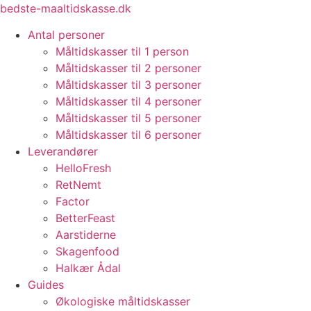
Videre
bedste-maaltidskasse.dk
til
Antal personer
indhold
Måltidskasser til 1 person
Måltidskasser til 2 personer
Måltidskasser til 3 personer
Måltidskasser til 4 personer
Måltidskasser til 5 personer
Måltidskasser til 6 personer
Leverandører
HelloFresh
RetNemt
Factor
BetterFeast
Aarstiderne
Skagenfood
Halkær Ådal
Guides
Økologiske måltidskasser