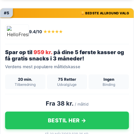
#5
BEDSTE ALLROUND VALG
9.4/10
★★★★★
Spar op til
959 kr.
på dine 5 første kasser og
få gratis snacks i 3 måneder!
Verdens mest populære måltidskasse
20 min.
75 Retter
Ingen
Tilberedning
Udvalg/uge
Binding
Fra 38 kr.
/ måltid
BESTIL HER →
FÅ 20 MÅLTIDER FOR 35 KR.