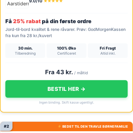
9.0/10
★★★★★
Få
25% rabat
på din første ordre
Jord-til-bord kvalitet & rene råvarer. Prøv: GodMorgenKassen
fra kun fra 28 kr./kuvert
30 min.
100% Øko
Fri Fragt
Tilberedning
Certificeret
Altid inkl.
Fra 43 kr.
/ måltid
BESTIL HER →
Ingen binding. Skift kasse ugentligt.
#2
BEDST TIL DEN TRAVLE BØRNEFAMILIE