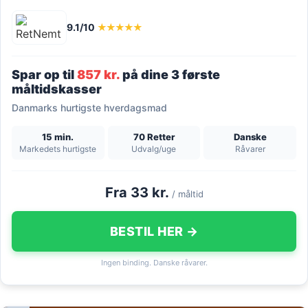
9.1/10
★★★★★
Spar op til
857 kr.
på dine 3 første
måltidskasser
Danmarks hurtigste hverdagsmad
15 min.
70 Retter
Danske
Markedets hurtigste
Udvalg/uge
Råvarer
Fra 33 kr.
/ måltid
BESTIL HER →
Ingen binding. Danske råvarer.