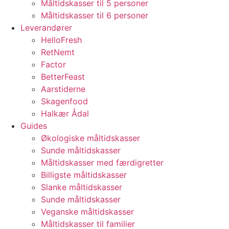
Måltidskasser til 5 personer
Måltidskasser til 6 personer
Leverandører
HelloFresh
RetNemt
Factor
BetterFeast
Aarstiderne
Skagenfood
Halkær Ådal
Guides
Økologiske måltidskasser
Sunde måltidskasser
Måltidskasser med færdigretter
Billigste måltidskasser
Slanke måltidskasser
Sunde måltidskasser
Veganske måltidskasser
Måltidskasser til familier