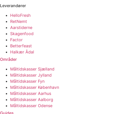
Leverandører
HelloFresh
RetNemt
Aarstiderne
Skagenfood
Factor
Betterfeast
Halkær Ådal
Områder
Måltidskasser Sjælland
Måltidskasser Jylland
Måltidskasser Fyn
Måltidskasser København
Måltidskasser Aarhus
Måltidskasser Aalborg
Måltidskasser Odense
Guides