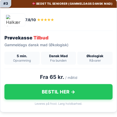
#3
BEDST TIL SENIORER (GAMMELDAGS DANSK MAD)
7.8/10
★★★★★
Prøvekasse
Tilbud
Gammeldags dansk mad (Økologisk)
5 min.
Dansk Mad
Økologisk
Opvarmning
Fra bunden
Råvarer
Fra 65 kr.
/ måltid
BESTIL HER →
Leveres på frost. Lang holdbarhed.