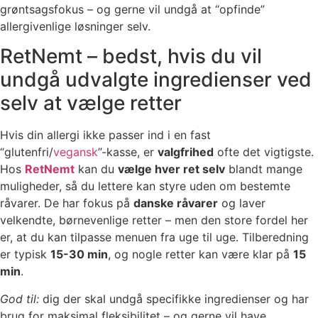
grøntsagsfokus – og gerne vil undgå at “opfinde”
allergivenlige løsninger selv.
RetNemt – bedst, hvis du vil
undgå udvalgte ingredienser ved
selv at vælge retter
Hvis din allergi ikke passer ind i en fast
“glutenfri/
vegansk
”-kasse, er
valgfrihed
ofte det vigtigste.
Hos
RetNemt
kan du
vælge hver ret selv
blandt mange
muligheder, så du lettere kan styre uden om bestemte
råvarer. De har fokus på
danske råvarer
og laver
velkendte, børnevenlige retter – men den store fordel her
er, at du kan tilpasse menuen fra uge til uge. Tilberedning
er typisk
15-30 min
, og nogle retter kan være klar på
15
min
.
God til:
dig der skal undgå specifikke ingredienser og har
brug for maksimal fleksibilitet – og gerne vil have