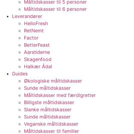
Måltidskasser til 5 personer
Måltidskasser til 6 personer
Leverandører
HelloFresh
RetNemt
Factor
BetterFeast
Aarstiderne
Skagenfood
Halkær Ådal
Guides
Økologiske måltidskasser
Sunde måltidskasser
Måltidskasser med færdigretter
Billigste måltidskasser
Slanke måltidskasser
Sunde måltidskasser
Veganske måltidskasser
Måltidskasser til familier