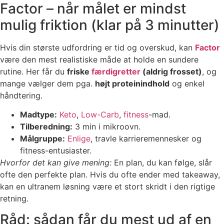
Factor – når målet er mindst
mulig friktion (klar på 3 minutter)
Hvis din største udfordring er tid og overskud, kan
Factor
være den mest realistiske måde at holde en sundere
rutine. Her får du
friske
færdigretter
(aldrig frosset)
, og
mange vælger dem pga.
højt proteinindhold
og enkel
håndtering.
Madtype:
Keto
,
Low-Carb
,
fitness
-mad.
Tilberedning:
3 min i mikroovn.
Målgruppe:
Enlige
, travle karrieremennesker og
fitness-entusiaster.
Hvorfor det kan give mening:
En plan, du kan følge, slår
ofte den perfekte plan. Hvis du ofte ender med takeaway,
kan en ultranem løsning være et stort skridt i den rigtige
retning.
Råd: sådan får du mest ud af en