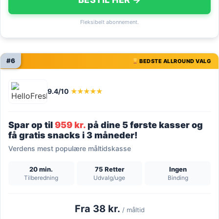
Fleksibelt abonnement.
#6
BEDSTE ALLROUND VALG
9.4/10
★★★★★
Spar op til
959 kr.
på dine 5 første kasser og
få gratis snacks i 3 måneder!
Verdens mest populære måltidskasse
20 min.
75 Retter
Ingen
Tilberedning
Udvalg/uge
Binding
Fra 38 kr.
/ måltid