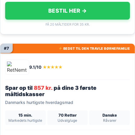
BESTIL HER →
FÅ 20 MÅLTIDER FOR 35 KR.
#7
BEDST TIL DEN TRAVLE BØRNEFAMILIE
9.1/10
★★★★★
Spar op til
857 kr.
på dine 3 første
måltidskasser
Danmarks hurtigste hverdagsmad
15 min.
70 Retter
Danske
Markedets hurtigste
Udvalg/uge
Råvarer