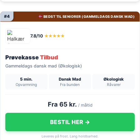
#4
BEDST TIL SENIORER (GAMMELDAGS DANSK MAD)
7.8/10
★★★★★
Prøvekasse
Tilbud
Gammeldags dansk mad (Økologisk)
5 min.
Dansk Mad
Økologisk
Opvarmning
Fra bunden
Råvarer
Fra 65 kr.
/ måltid
BESTIL HER →
Leveres på frost. Lang holdbarhed.