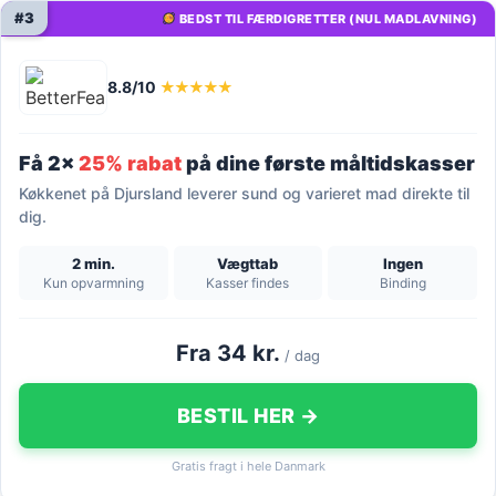
#3
BEDST TIL FÆRDIGRETTER (NUL MADLAVNING)
8.8/10
★★★★★
Få 2x
25% rabat
på dine første måltidskasser
Køkkenet på Djursland leverer sund og varieret mad direkte til
dig.
2 min.
Vægttab
Ingen
Kun opvarmning
Kasser findes
Binding
Fra 34 kr.
/ dag
BESTIL HER →
Gratis fragt i hele Danmark