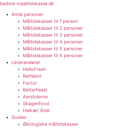
Videre
bedste-maaltidskasse.dk
til
Antal personer
indhold
Måltidskasser til 1 person
Måltidskasser til 2 personer
Måltidskasser til 3 personer
Måltidskasser til 4 personer
Måltidskasser til 5 personer
Måltidskasser til 6 personer
Leverandører
HelloFresh
RetNemt
Factor
BetterFeast
Aarstiderne
Skagenfood
Halkær Ådal
Guides
Økologiske måltidskasser