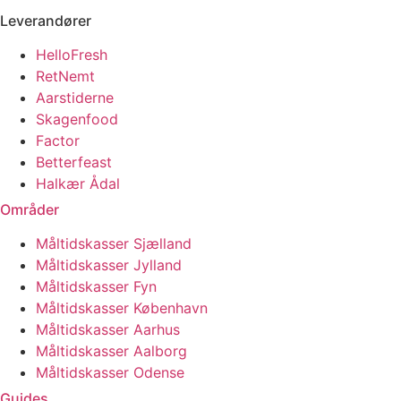
Leverandører
HelloFresh
RetNemt
Aarstiderne
Skagenfood
Factor
Betterfeast
Halkær Ådal
Områder
Måltidskasser Sjælland
Måltidskasser Jylland
Måltidskasser Fyn
Måltidskasser København
Måltidskasser Aarhus
Måltidskasser Aalborg
Måltidskasser Odense
Guides