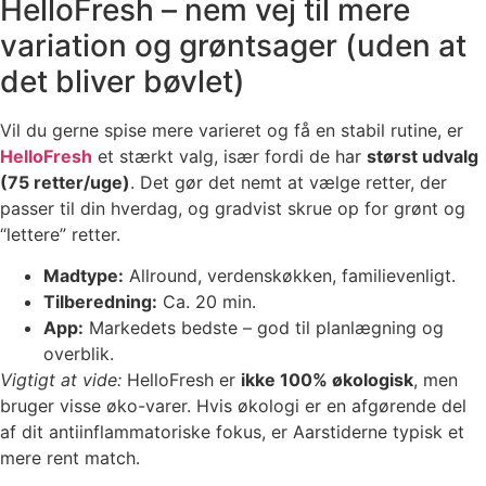
HelloFresh – nem vej til mere
variation og grøntsager (uden at
det bliver bøvlet)
Vil du gerne spise mere varieret og få en stabil rutine, er
HelloFresh
et stærkt valg, især fordi de har
størst udvalg
(75 retter/uge)
. Det gør det nemt at vælge retter, der
passer til din hverdag, og gradvist skrue op for grønt og
“lettere” retter.
Madtype:
Allround, verdenskøkken, familievenligt.
Tilberedning:
Ca. 20 min.
App:
Markedets bedste – god til planlægning og
overblik.
Vigtigt at vide:
HelloFresh er
ikke 100% økologisk
, men
bruger visse øko-varer. Hvis økologi er en afgørende del
af dit antiinflammatoriske fokus, er Aarstiderne typisk et
mere rent match.