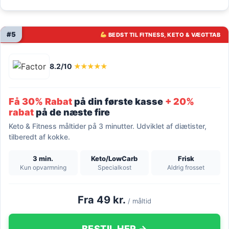
#5
BEDST TIL FITNESS, KETO & VÆGTTAB
8.2/10
★★★★★
Få 30% Rabat
på din første kasse
+ 20%
rabat
på de næste fire
Keto & Fitness måltider på 3 minutter. Udviklet af diætister,
tilberedt af kokke.
3 min.
Keto/LowCarb
Frisk
Kun opvarmning
Specialkost
Aldrig frosset
Fra 49 kr.
/ måltid
BESTIL HER →