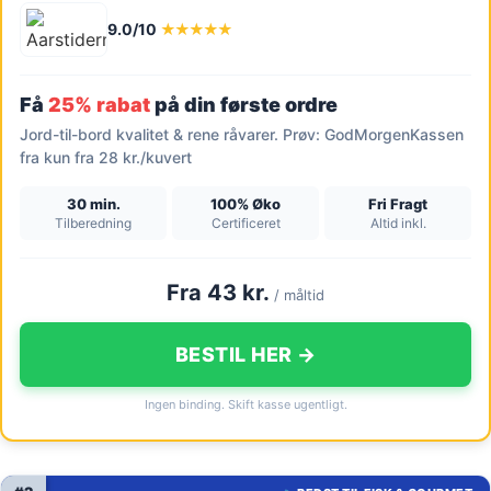
9.0/10
★★★★★
Få
25% rabat
på din første ordre
Jord-til-bord kvalitet & rene råvarer. Prøv: GodMorgenKassen
fra kun fra 28 kr./kuvert
30 min.
100% Øko
Fri Fragt
Tilberedning
Certificeret
Altid inkl.
Fra 43 kr.
/ måltid
BESTIL HER →
Ingen binding. Skift kasse ugentligt.