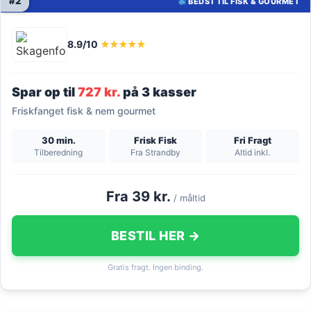
#2
BEDST TIL FISK & GOURMET
8.9/10
★★★★★
Spar op til
727 kr.
på 3 kasser
Friskfanget fisk & nem gourmet
30 min.
Frisk Fisk
Fri Fragt
Tilberedning
Fra Strandby
Altid inkl.
Fra 39 kr.
/ måltid
BESTIL HER →
Gratis fragt. Ingen binding.