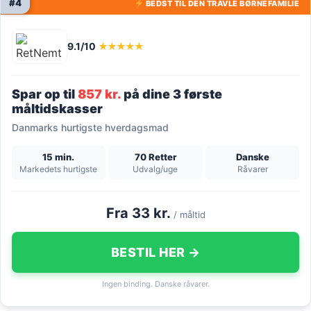
#4
BEDST TIL DEN TRAVLE BØRNEFAMILIE
9.1/10
★★★★★
Spar op til
857 kr.
på dine 3 første
måltidskasser
Danmarks hurtigste hverdagsmad
15 min.
70 Retter
Danske
Markedets hurtigste
Udvalg/uge
Råvarer
Fra 33 kr.
/ måltid
BESTIL HER →
Ingen binding. Danske råvarer.