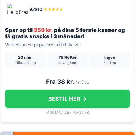
9.4/10
★★★★★
Spar op til
959 kr.
på dine 5 første kasser og
få gratis snacks i 3 måneder!
Verdens mest populære måltidskasse
20 min.
75 Retter
Ingen
Tilberedning
Udvalg/uge
Binding
Fra 38 kr.
/ måltid
BESTIL HER →
FÅ 20 MÅLTIDER FOR 35 KR.