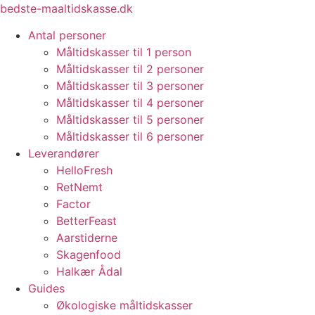
Videre
bedste-maaltidskasse.dk
til
Antal personer
indhold
Måltidskasser til 1 person
Måltidskasser til 2 personer
Måltidskasser til 3 personer
Måltidskasser til 4 personer
Måltidskasser til 5 personer
Måltidskasser til 6 personer
Leverandører
HelloFresh
RetNemt
Factor
BetterFeast
Aarstiderne
Skagenfood
Halkær Ådal
Guides
Økologiske måltidskasser