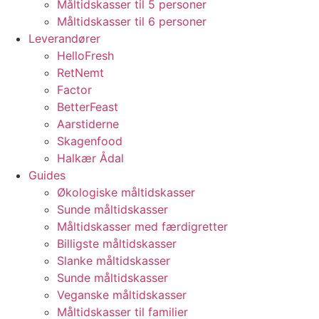
Måltidskasser til 5 personer
Måltidskasser til 6 personer
Leverandører
HelloFresh
RetNemt
Factor
BetterFeast
Aarstiderne
Skagenfood
Halkær Ådal
Guides
Økologiske måltidskasser
Sunde måltidskasser
Måltidskasser med færdigretter
Billigste måltidskasser
Slanke måltidskasser
Sunde måltidskasser
Veganske måltidskasser
Måltidskasser til familier