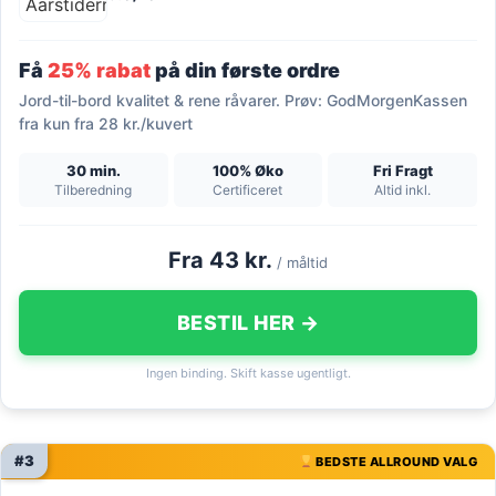
Få
25% rabat
på din første ordre
Jord-til-bord kvalitet & rene råvarer. Prøv: GodMorgenKassen
fra kun fra 28 kr./kuvert
30 min.
100% Øko
Fri Fragt
Tilberedning
Certificeret
Altid inkl.
Fra 43 kr.
/ måltid
BESTIL HER →
Ingen binding. Skift kasse ugentligt.
#3
BEDSTE ALLROUND VALG