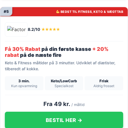
#5
BEDST TIL FITNESS, KETO & VÆGTTAB
8.2/10
★★★★★
Få 30% Rabat
på din første kasse
+ 20%
rabat
på de næste fire
Keto & Fitness måltider på 3 minutter. Udviklet af diætister,
tilberedt af kokke.
3 min.
Keto/LowCarb
Frisk
Kun opvarmning
Specialkost
Aldrig frosset
Fra 49 kr.
/ måltid
BESTIL HER →