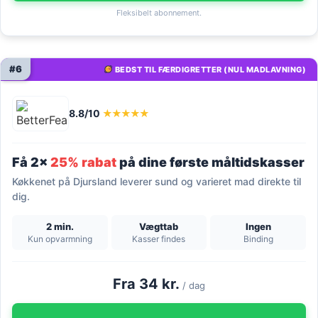
Fleksibelt abonnement.
#6
BEDST TIL FÆRDIGRETTER (NUL MADLAVNING)
8.8/10
★★★★★
Få 2x
25% rabat
på dine første måltidskasser
Køkkenet på Djursland leverer sund og varieret mad direkte til
dig.
2 min.
Vægttab
Ingen
Kun opvarmning
Kasser findes
Binding
Fra 34 kr.
/ dag