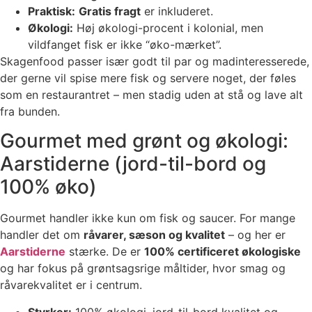
Praktisk:
Gratis fragt
er inkluderet.
Økologi:
Høj økologi-procent i kolonial, men
vildfanget fisk er ikke “øko-mærket”.
Skagenfood passer især godt til par og madinteresserede,
der gerne vil spise mere fisk og servere noget, der føles
som en restaurantret – men stadig uden at stå og lave alt
fra bunden.
Gourmet med grønt og økologi:
Aarstiderne (jord-til-bord og
100% øko)
Gourmet handler ikke kun om fisk og saucer. For mange
handler det om
råvarer, sæson og kvalitet
– og her er
Aarstiderne
stærke. De er
100% certificeret økologiske
og har fokus på grøntsagsrige måltider, hvor smag og
råvarekvalitet er i centrum.
Styrker:
100% økologi, jord-til-bord kvalitet og