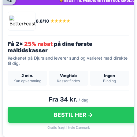
#3
BEDST TIL FÆRDIGRETTER (NUL MADLAV
8.8/10
★★★★★
Få 2x
25% rabat
på dine første
måltidskasser
Køkkenet på Djursland leverer sund og varieret mad direkte
til dig.
2 min.
Vægttab
Ingen
Kun opvarmning
Kasser findes
Binding
Fra 34 kr.
/ dag
BESTIL HER →
Gratis fragt i hele Danmark