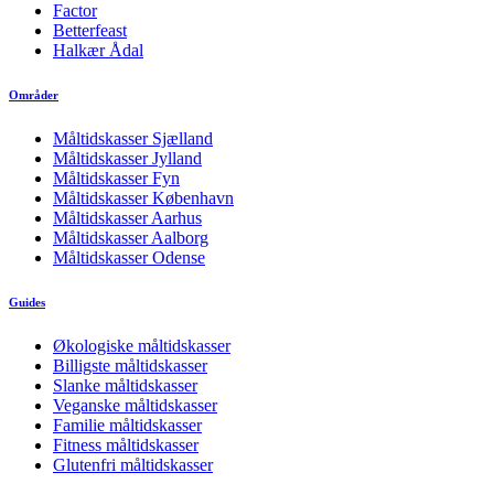
Factor
Betterfeast
Halkær Ådal
Områder
Måltidskasser Sjælland
Måltidskasser Jylland
Måltidskasser Fyn
Måltidskasser København
Måltidskasser Aarhus
Måltidskasser Aalborg
Måltidskasser Odense
Guides
Økologiske måltidskasser
Billigste måltidskasser
Slanke måltidskasser
Veganske måltidskasser
Familie måltidskasser
Fitness måltidskasser
Glutenfri måltidskasser