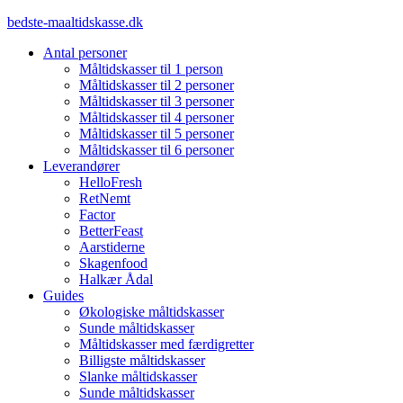
Videre
bedste-maaltidskasse.dk
til
Antal personer
indhold
Måltidskasser til 1 person
Måltidskasser til 2 personer
Måltidskasser til 3 personer
Måltidskasser til 4 personer
Måltidskasser til 5 personer
Måltidskasser til 6 personer
Leverandører
HelloFresh
RetNemt
Factor
BetterFeast
Aarstiderne
Skagenfood
Halkær Ådal
Guides
Økologiske måltidskasser
Sunde måltidskasser
Måltidskasser med færdigretter
Billigste måltidskasser
Slanke måltidskasser
Sunde måltidskasser