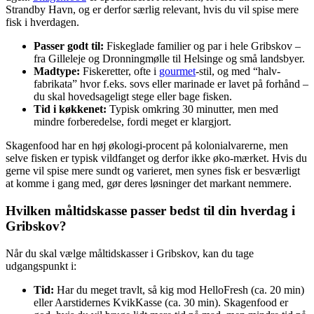
Strandby Havn, og er derfor særlig relevant, hvis du vil spise mere
fisk i hverdagen.
Passer godt til:
Fiskeglade familier og par i hele Gribskov –
fra Gilleleje og Dronningmølle til Helsinge og små landsbyer.
Madtype:
Fiskeretter, ofte i
gourmet
-stil, og med “halv-
fabrikata” hvor f.eks. sovs eller marinade er lavet på forhånd –
du skal hovedsageligt stege eller bage fisken.
Tid i køkkenet:
Typisk omkring 30 minutter, men med
mindre forberedelse, fordi meget er klargjort.
Skagenfood har en høj økologi-procent på kolonialvarerne, men
selve fisken er typisk vildfanget og derfor ikke øko-mærket. Hvis du
gerne vil spise mere sundt og varieret, men synes fisk er besværligt
at komme i gang med, gør deres løsninger det markant nemmere.
Hvilken måltidskasse passer bedst til din hverdag i
Gribskov?
Når du skal vælge måltidskasser i Gribskov, kan du tage
udgangspunkt i:
Tid:
Har du meget travlt, så kig mod HelloFresh (ca. 20 min)
eller Aarstidernes KvikKasse (ca. 30 min). Skagenfood er