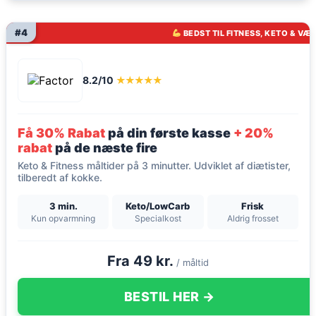
#4
BEDST TIL FITNESS, KETO & VÆ
8.2/10
★★★★★
Få 30% Rabat
på din første kasse
+ 20%
rabat
på de næste fire
Keto & Fitness måltider på 3 minutter. Udviklet af diætister,
tilberedt af kokke.
3 min.
Keto/LowCarb
Frisk
Kun opvarmning
Specialkost
Aldrig frosset
Fra 49 kr.
/ måltid
BESTIL HER →