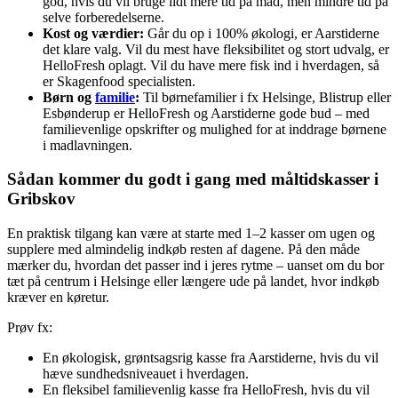
god, hvis du vil bruge lidt mere tid på mad, men mindre tid på
selve forberedelserne.
Kost og værdier:
Går du op i 100% økologi, er Aarstiderne
det klare valg. Vil du mest have fleksibilitet og stort udvalg, er
HelloFresh oplagt. Vil du have mere fisk ind i hverdagen, så
er Skagenfood specialisten.
Børn og
familie
:
Til børnefamilier i fx Helsinge, Blistrup eller
Esbønderup er HelloFresh og Aarstiderne gode bud – med
familievenlige opskrifter og mulighed for at inddrage børnene
i madlavningen.
Sådan kommer du godt i gang med måltidskasser i
Gribskov
En praktisk tilgang kan være at starte med 1–2 kasser om ugen og
supplere med almindelig indkøb resten af dagene. På den måde
mærker du, hvordan det passer ind i jeres rytme – uanset om du bor
tæt på centrum i Helsinge eller længere ude på landet, hvor indkøb
kræver en køretur.
Prøv fx:
En økologisk, grøntsagsrig kasse fra Aarstiderne, hvis du vil
hæve sundhedsniveauet i hverdagen.
En fleksibel familievenlig kasse fra HelloFresh, hvis du vil