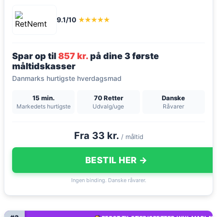
9.1/10
★★★★★
Spar op til
857 kr.
på dine 3 første
måltidskasser
Danmarks hurtigste hverdagsmad
15 min.
70 Retter
Danske
Markedets hurtigste
Udvalg/uge
Råvarer
Fra 33 kr.
/ måltid
BESTIL HER →
Ingen binding. Danske råvarer.