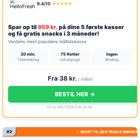
9.4/10
★★★★★
Spar op til
959 kr.
på dine 5 første kasser
og få gratis snacks i 3 måneder!
Verdens mest populære måltidskasse
20 min.
75 Retter
Ingen
Tilberedning
Udvalg/uge
Binding
Fra 38 kr.
/ måltid
BESTIL HER →
FÅ 20 MÅLTIDER FOR 35 KR.
#2
BEDST TIL DEN TRAVLE BØRNEFA