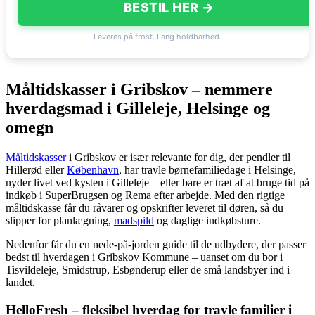
BESTIL HER →
Leveres på frost. Lang holdbarhed.
Måltidskasser i Gribskov – nemmere
hverdagsmad i Gilleleje, Helsinge og
omegn
Måltidskasser
i Gribskov er især relevante for dig, der pendler til
Hillerød eller
København
, har travle børnefamiliedage i Helsinge,
nyder livet ved kysten i Gilleleje – eller bare er træt af at bruge tid på
indkøb i SuperBrugsen og Rema efter arbejde. Med den rigtige
måltidskasse får du råvarer og opskrifter leveret til døren, så du
slipper for planlægning,
madspild
og daglige indkøbsture.
Nedenfor får du en nede-på-jorden guide til de udbydere, der passer
bedst til hverdagen i Gribskov Kommune – uanset om du bor i
Tisvildeleje, Smidstrup, Esbønderup eller de små landsbyer ind i
landet.
HelloFresh – fleksibel hverdag for travle familier i