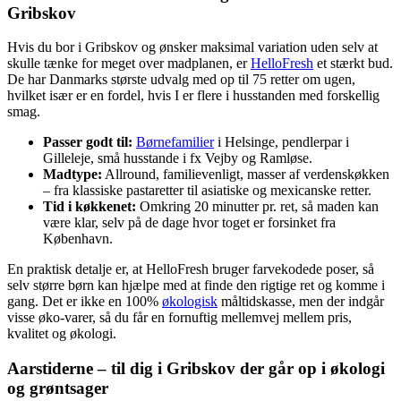
Gribskov
Hvis du bor i Gribskov og ønsker maksimal variation uden selv at
skulle tænke for meget over madplanen, er
HelloFresh
et stærkt bud.
De har Danmarks største udvalg med op til 75 retter om ugen,
hvilket især er en fordel, hvis I er flere i husstanden med forskellig
smag.
Passer godt til:
Børnefamilier
i Helsinge, pendlerpar i
Gilleleje, små husstande i fx Vejby og Ramløse.
Madtype:
Allround, familievenligt, masser af verdenskøkken
– fra klassiske pastaretter til asiatiske og mexicanske retter.
Tid i køkkenet:
Omkring 20 minutter pr. ret, så maden kan
være klar, selv på de dage hvor toget er forsinket fra
København.
En praktisk detalje er, at HelloFresh bruger farvekodede poser, så
selv større børn kan hjælpe med at finde den rigtige ret og komme i
gang. Det er ikke en 100%
økologisk
måltidskasse, men der indgår
visse øko-varer, så du får en fornuftig mellemvej mellem pris,
kvalitet og økologi.
Aarstiderne – til dig i Gribskov der går op i økologi
og grøntsager