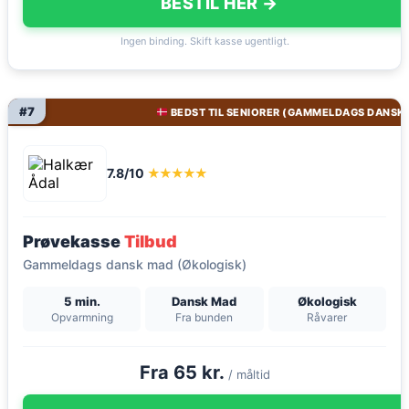
BESTIL HER →
Ingen binding. Skift kasse ugentligt.
#7
BEDST TIL SENIORER (GAMMELDAGS DANSK
7.8/10
★★★★★
Prøvekasse
Tilbud
Gammeldags dansk mad (Økologisk)
5 min.
Dansk Mad
Økologisk
Opvarmning
Fra bunden
Råvarer
Fra 65 kr.
/ måltid