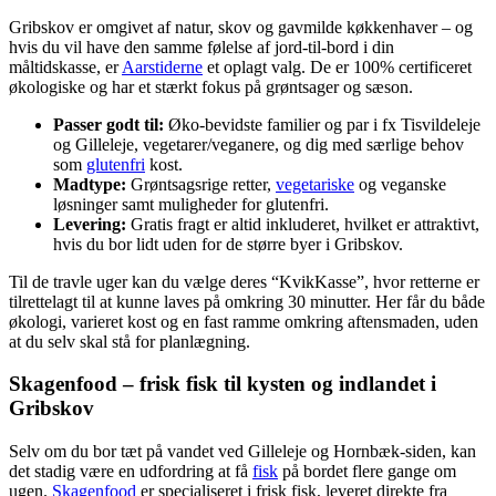
Gribskov er omgivet af natur, skov og gavmilde køkkenhaver – og
hvis du vil have den samme følelse af jord-til-bord i din
måltidskasse, er
Aarstiderne
et oplagt valg. De er 100% certificeret
økologiske og har et stærkt fokus på grøntsager og sæson.
Passer godt til:
Øko-bevidste familier og par i fx Tisvildeleje
og Gilleleje, vegetarer/veganere, og dig med særlige behov
som
glutenfri
kost.
Madtype:
Grøntsagsrige retter,
vegetariske
og veganske
løsninger samt muligheder for glutenfri.
Levering:
Gratis fragt er altid inkluderet, hvilket er attraktivt,
hvis du bor lidt uden for de større byer i Gribskov.
Til de travle uger kan du vælge deres “KvikKasse”, hvor retterne er
tilrettelagt til at kunne laves på omkring 30 minutter. Her får du både
økologi, varieret kost og en fast ramme omkring aftensmaden, uden
at du selv skal stå for planlægning.
Skagenfood – frisk fisk til kysten og indlandet i
Gribskov
Selv om du bor tæt på vandet ved Gilleleje og Hornbæk-siden, kan
det stadig være en udfordring at få
fisk
på bordet flere gange om
ugen.
Skagenfood
er specialiseret i frisk fisk, leveret direkte fra