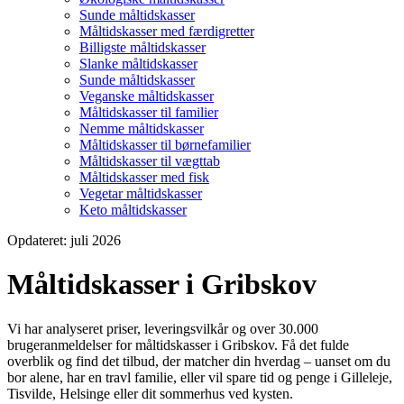
Sunde måltidskasser
Måltidskasser med færdigretter
Billigste måltidskasser
Slanke måltidskasser
Sunde måltidskasser
Veganske måltidskasser
Måltidskasser til familier
Nemme måltidskasser
Måltidskasser til børnefamilier
Måltidskasser til vægttab
Måltidskasser med fisk
Vegetar måltidskasser
Keto måltidskasser
Opdateret: juli 2026
Måltidskasser i Gribskov
Vi har analyseret priser, leveringsvilkår og over 30.000
brugeranmeldelser for måltidskasser i Gribskov. Få det fulde
overblik og find det tilbud, der matcher din hverdag – uanset om du
bor alene, har en travl familie, eller vil spare tid og penge i Gilleleje,
Tisvilde, Helsinge eller dit sommerhus ved kysten.