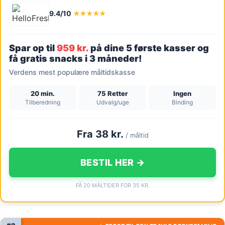
9.4/10
★★★★★
Spar op til
959 kr.
på dine 5 første kasser og
få gratis snacks i 3 måneder!
Verdens mest populære måltidskasse
20 min.
75 Retter
Ingen
Tilberedning
Udvalg/uge
Binding
Fra 38 kr.
/ måltid
BESTIL HER →
FÅ 20 MÅLTIDER FOR 35 KR.