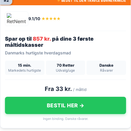
#2
BEDST TIL DEN TRAVLE BØRNEFAMILIE
9.1/10
★★★★★
Spar op til
857 kr.
på dine 3 første
måltidskasser
Danmarks hurtigste hverdagsmad
15 min.
70 Retter
Danske
Markedets hurtigste
Udvalg/uge
Råvarer
Fra 33 kr.
/ måltid
BESTIL HER →
Ingen binding. Danske råvarer.