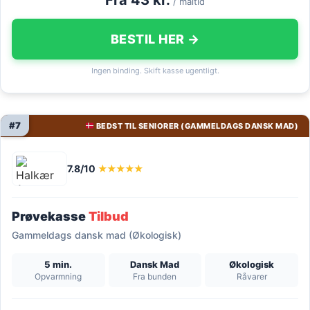
/ måltid
BESTIL HER →
Ingen binding. Skift kasse ugentligt.
#7
BEDST TIL SENIORER (GAMMELDAGS DANSK MAD)
7.8/10
★★★★★
Prøvekasse
Tilbud
Gammeldags dansk mad (Økologisk)
5 min.
Dansk Mad
Økologisk
Opvarmning
Fra bunden
Råvarer