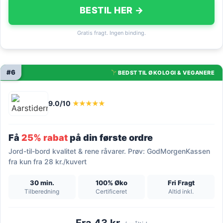
BESTIL HER →
Gratis fragt. Ingen binding.
#6
BEDST TIL ØKOLOGI & VEGANERE
9.0/10
★★★★★
Få
25% rabat
på din første ordre
Jord-til-bord kvalitet & rene råvarer. Prøv: GodMorgenKassen
fra kun fra 28 kr./kuvert
30 min.
100% Øko
Fri Fragt
Tilberedning
Certificeret
Altid inkl.
Fra 43 kr.