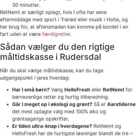
30 minutter.
RetNemt er særligt oplagt, hvis I ofte har sene
eftermiddage med sport i Trørød eller musik i Holte, og
har brug for, at aftensmaden kan komme på bordet i en
fart uden at være
færdigretter
.
Sådan vælger du den rigtige
måltidskasse i Rudersdal
Når du skal vælge måltidskasse, kan du tage
udgangspunkt i jeres hverdag:
Har I små børn?
Vælg
HelloFresh
eller
RetNemt
for
børnevenlige retter og hurtig tilberedning.
Går I meget op i økologi og grønt?
Så er
Aarstiderne
det mest oplagte valg med 100% øko og
grøntsagsrige opskrifter.
Er tiden ultra-knap i hverdagene?
RetNemt og
HelloFresh har de hurtigste løsninger blandt de tre –