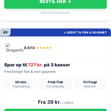
BESTIL HER →
Fleksibelt abonnement.
#5
BEDST TIL FISK & GOURMET
8.9/10
★★★★★
Spar op til
727 kr.
på 3 kasser
Friskfanget fisk & nem gourmet
30 min.
Frisk Fisk
Fri Fragt
Tilberedning
Fra Strandby
Altid inkl.
Fra 39 kr.
/ måltid