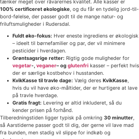
tænker meget over råvarernes kvalitet. Alle kasser er
100% certificeret økologiske
, og du får en tydelig jord-til-
bord-følelse, der passer godt til de mange natur- og
friluftsmuligheder i Rudersdal.
Fuldt øko-fokus:
Hver eneste ingrediens er økologisk
– ideelt til børnefamilier og par, der vil minimere
pesticider i hverdagen.
Grøntsagsrige retter:
Rigtig gode muligheder for
vegetar
-,
veganer
– og
glutenfri
kasser – perfekt hvis
der er særlige kostbehov i husstanden.
KvikKasse til travle dage:
Vælg deres
KvikKasse
,
hvis du vil have øko-måltider, der er hurtigere at lave
på travle hverdage.
Gratis fragt:
Levering er altid inkluderet, så du
kender prisen på forhånd.
Tilberedningstiden ligger typisk på omkring
30 minutter
,
så Aarstiderne passer godt til dig, der gerne vil lave mad
fra bunden, men stadig vil slippe for indkøb og