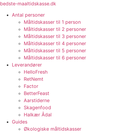
Videre
bedste-maaltidskasse.dk
til
Antal personer
indhold
Måltidskasser til 1 person
Måltidskasser til 2 personer
Måltidskasser til 3 personer
Måltidskasser til 4 personer
Måltidskasser til 5 personer
Måltidskasser til 6 personer
Leverandører
HelloFresh
RetNemt
Factor
BetterFeast
Aarstiderne
Skagenfood
Halkær Ådal
Guides
Økologiske måltidskasser