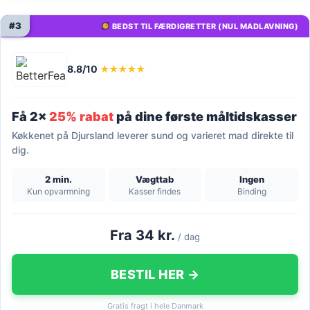
#3
BEDST TIL FÆRDIGRETTER (NUL MADLAVNING)
8.8/10
★★★★★
Få 2x
25% rabat
på dine første måltidskasser
Køkkenet på Djursland leverer sund og varieret mad direkte til
dig.
2 min.
Vægttab
Ingen
Kun opvarmning
Kasser findes
Binding
Fra 34 kr.
/ dag
BESTIL HER →
Gratis fragt i hele Danmark