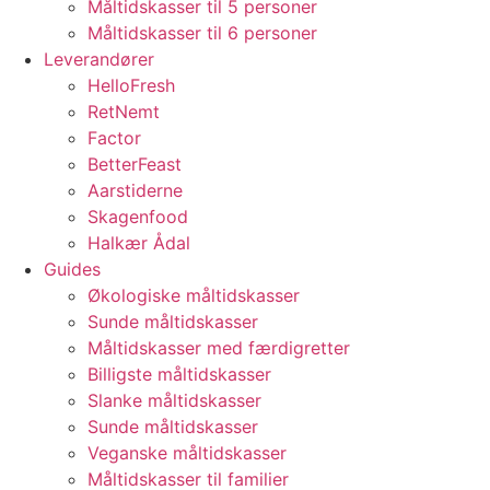
Måltidskasser til 5 personer
Måltidskasser til 6 personer
Leverandører
HelloFresh
RetNemt
Factor
BetterFeast
Aarstiderne
Skagenfood
Halkær Ådal
Guides
Økologiske måltidskasser
Sunde måltidskasser
Måltidskasser med færdigretter
Billigste måltidskasser
Slanke måltidskasser
Sunde måltidskasser
Veganske måltidskasser
Måltidskasser til familier