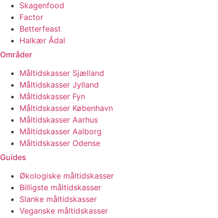
Skagenfood
Factor
Betterfeast
Halkær Ådal
Områder
Måltidskasser Sjælland
Måltidskasser Jylland
Måltidskasser Fyn
Måltidskasser København
Måltidskasser Aarhus
Måltidskasser Aalborg
Måltidskasser Odense
Guides
Økologiske måltidskasser
Billigste måltidskasser
Slanke måltidskasser
Veganske måltidskasser