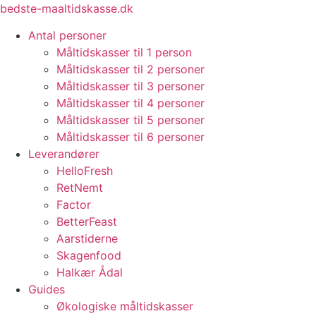
Videre
bedste-maaltidskasse.dk
til
Antal personer
indhold
Måltidskasser til 1 person
Måltidskasser til 2 personer
Måltidskasser til 3 personer
Måltidskasser til 4 personer
Måltidskasser til 5 personer
Måltidskasser til 6 personer
Leverandører
HelloFresh
RetNemt
Factor
BetterFeast
Aarstiderne
Skagenfood
Halkær Ådal
Guides
Økologiske måltidskasser