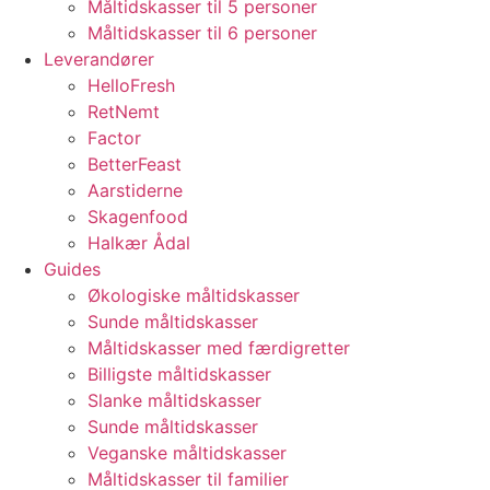
Måltidskasser til 5 personer
Måltidskasser til 6 personer
Leverandører
HelloFresh
RetNemt
Factor
BetterFeast
Aarstiderne
Skagenfood
Halkær Ådal
Guides
Økologiske måltidskasser
Sunde måltidskasser
Måltidskasser med færdigretter
Billigste måltidskasser
Slanke måltidskasser
Sunde måltidskasser
Veganske måltidskasser
Måltidskasser til familier