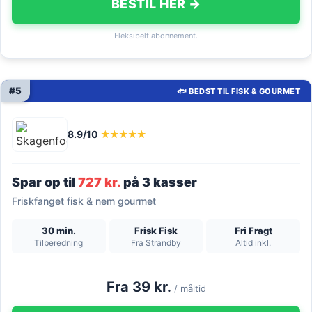
BESTIL HER →
Fleksibelt abonnement.
#5
🐟 BEDST TIL FISK & GOURMET
8.9/10
★★★★★
Spar op til
727 kr.
på 3 kasser
Friskfanget fisk & nem gourmet
30 min.
Frisk Fisk
Fri Fragt
Tilberedning
Fra Strandby
Altid inkl.
Fra 39 kr.
/ måltid