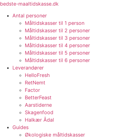
Videre
bedste-maaltidskasse.dk
til
Antal personer
indhold
Måltidskasser til 1 person
Måltidskasser til 2 personer
Måltidskasser til 3 personer
Måltidskasser til 4 personer
Måltidskasser til 5 personer
Måltidskasser til 6 personer
Leverandører
HelloFresh
RetNemt
Factor
BetterFeast
Aarstiderne
Skagenfood
Halkær Ådal
Guides
Økologiske måltidskasser