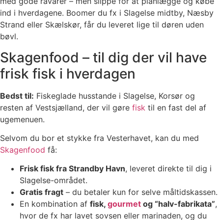
med gode råvarer – men slippe for at planlægge og købe
ind i hverdagene. Boomer du fx i Slagelse midtby, Næsby
Strand eller Skælskør, får du leveret lige til døren uden
bøvl.
Skagenfood – til dig der vil have
frisk fisk i hverdagen
Bedst til:
Fiskeglade husstande i Slagelse, Korsør og
resten af Vestsjælland, der vil gøre
fisk
til en fast del af
ugemenuen.
Selvom du bor et stykke fra Vesterhavet, kan du med
Skagenfood
få:
Frisk fisk fra Strandby Havn
, leveret direkte til dig i
Slagelse-området.
Gratis fragt
– du betaler kun for selve måltidskassen.
En kombination af
fisk,
gourmet
og “halv-fabrikata”
,
hvor de fx har lavet sovsen eller marinaden, og du