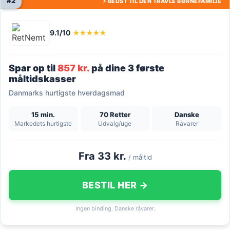
#2
⚡ BEDST TIL DEN TRAVLE BØRNEFAMILIE
9.1/10
★★★★★
Spar op til
857 kr.
på dine 3 første
måltidskasser
Danmarks hurtigste hverdagsmad
15 min.
70 Retter
Danske
Markedets hurtigste
Udvalg/uge
Råvarer
Fra 33 kr.
/ måltid
BESTIL HER →
Ingen binding. Danske råvarer.