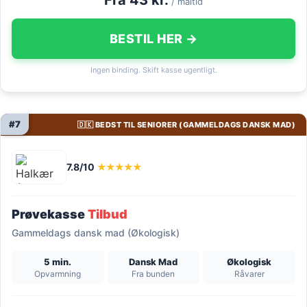
/ måltid
BESTIL HER →
Ingen binding. Skift kasse ugentligt.
#7
🇩🇰 BEDST TIL SENIORER (GAMMELDAGS DANSK MAD)
7.8/10
★★★★★
Prøvekasse
Tilbud
Gammeldags dansk mad (Økologisk)
5 min.
Dansk Mad
Økologisk
Opvarmning
Fra bunden
Råvarer