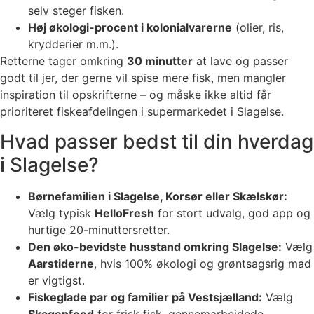
selv steger fisken.
Høj økologi-procent i kolonialvarerne
(olier, ris,
krydderier m.m.).
Retterne tager omkring
30 minutter
at lave og passer
godt til jer, der gerne vil spise mere fisk, men mangler
inspiration til opskrifterne – og måske ikke altid får
prioriteret fiskeafdelingen i supermarkedet i Slagelse.
Hvad passer bedst til din hverdag
i Slagelse?
Børnefamilien i Slagelse, Korsør eller Skælskør:
Vælg typisk
HelloFresh
for stort udvalg, god app og
hurtige 20-minuttersretter.
Den øko-bevidste husstand omkring Slagelse:
Vælg
Aarstiderne
, hvis 100% økologi og grøntsagsrig mad
er vigtigst.
Fiskeglade par og familier på Vestsjælland:
Vælg
Skagenfood
for frisk fisk, gennemarbejdede