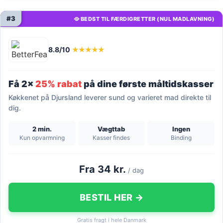
#3
🥘 BEDST TIL FÆRDIGRETTER (NUL MADLAVNING)
8.8/10
★★★★★
Få 2x
25% rabat
på dine første måltidskasser
Køkkenet på Djursland leverer sund og varieret mad direkte til
dig.
2 min.
Vægttab
Ingen
Kun opvarmning
Kasser findes
Binding
Fra 34 kr.
/ dag
BESTIL HER →
Gratis fragt i hele Danmark