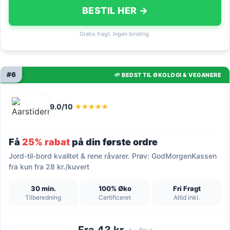
BESTIL HER →
Gratis fragt. Ingen binding.
#6
🌱 BEDST TIL ØKOLOGI & VEGANERE
9.0/10
★★★★★
Få
25% rabat
på din første ordre
Jord-til-bord kvalitet & rene råvarer. Prøv: GodMorgenKassen
fra kun fra 28 kr./kuvert
30 min.
100% Øko
Fri Fragt
Tilberedning
Certificeret
Altid inkl.
Fra 43 kr.