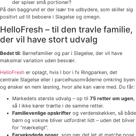
der spiser små portioner?
På den baggrund er der især tre udbydere, som skiller sig
positivt ud til beboere i Slagelse og omegn.
HelloFresh – til den travle familie,
der vil have stort udvalg
Bedst til:
Børnefamilier og par i Slagelse, der vil have
maksimal variation uden besvær.
HelloFresh
er oplagt, hvis I bor i fx Ringparken, det
centrale Slagelse eller i parcelhusområderne omkring byen
og ønsker en nem løsning, hvor alle kan være med. Du får:
Markedets største udvalg – op til
75 retter om ugen
,
så I ikke kører trætte i de samme retter.
Familievenlige opskrifter
og verdenskøkken, så både
børn og voksne bliver udfordret lidt – uden det bliver
for “mærkeligt”.
Farvekodede poser
, som gør det let at matche pose