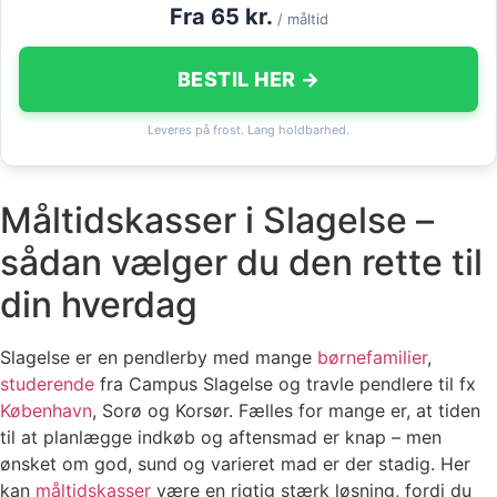
Fra 65 kr.
/ måltid
BESTIL HER →
Leveres på frost. Lang holdbarhed.
Måltidskasser i Slagelse –
sådan vælger du den rette til
din hverdag
Slagelse er en pendlerby med mange
børnefamilier
,
studerende
fra Campus Slagelse og travle pendlere til fx
København
, Sorø og Korsør. Fælles for mange er, at tiden
til at planlægge indkøb og aftensmad er knap – men
ønsket om god, sund og varieret mad er der stadig. Her
kan
måltidskasser
være en rigtig stærk løsning, fordi du