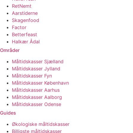
RetNemt
Aarstiderne
Skagenfood
Factor
Betterfeast
Halkær Ådal
Områder
Måltidskasser Sjælland
Måltidskasser Jylland
Måltidskasser Fyn
Måltidskasser København
Måltidskasser Aarhus
Måltidskasser Aalborg
Måltidskasser Odense
Guides
Økologiske måltidskasser
Billigste måltidskasser