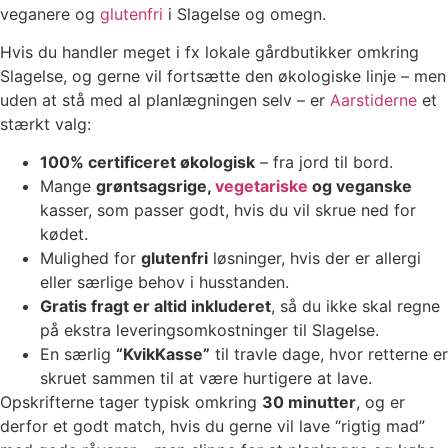
veganere og
glutenfri
i Slagelse og omegn.
Hvis du handler meget i fx lokale gårdbutikker omkring
Slagelse, og gerne vil fortsætte den økologiske linje – men
uden at stå med al planlægningen selv – er
Aarstiderne
et
stærkt valg:
100% certificeret økologisk
– fra jord til bord.
Mange
grøntsagsrige,
vegetariske
og veganske
kasser, som passer godt, hvis du vil skrue ned for
kødet.
Mulighed for
glutenfri
løsninger, hvis der er allergi
eller særlige behov i husstanden.
Gratis fragt er altid inkluderet
, så du ikke skal regne
på ekstra leveringsomkostninger til Slagelse.
En særlig
“KvikKasse”
til travle dage, hvor retterne er
skruet sammen til at være hurtigere at lave.
Opskrifterne tager typisk omkring
30 minutter
, og er
derfor et godt match, hvis du gerne vil lave “rigtig mad”