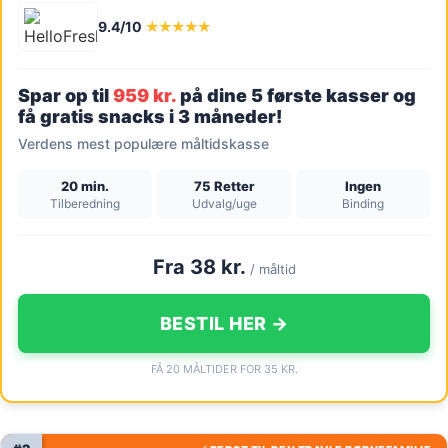
9.4/10
★★★★★
Spar op til
959 kr.
på dine 5 første kasser og
få gratis snacks i 3 måneder!
Verdens mest populære måltidskasse
20 min.
75 Retter
Ingen
Tilberedning
Udvalg/uge
Binding
Fra 38 kr.
/ måltid
BESTIL HER →
FÅ 20 MÅLTIDER FOR 35 KR.